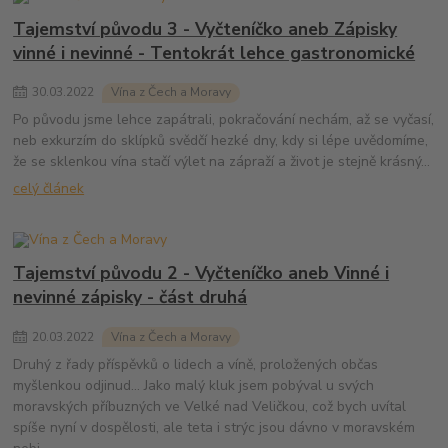
Tajemství původu 3 - Vyčteníčko aneb Zápisky
vinné i nevinné - Tentokrát lehce gastronomické
30
.
03
.
2022
Vína z Čech a Moravy
Po původu jsme lehce zapátrali, pokračování nechám, až se vyčasí,
neb exkurzím do sklípků svědčí hezké dny, kdy si lépe uvědomíme,
že se sklenkou vína stačí výlet na zápraží a život je stejně krásný...
celý článek
Tajemství původu 2 - Vyčteníčko aneb Vinné i
nevinné zápisky - část druhá
20
.
03
.
2022
Vína z Čech a Moravy
Druhý z řady příspěvků o lidech a víně, proložených občas
myšlenkou odjinud... Jako malý kluk jsem pobýval u svých
moravských příbuzných ve Velké nad Veličkou, což bych uvítal
spíše nyní v dospělosti, ale teta i strýc jsou dávno v moravském