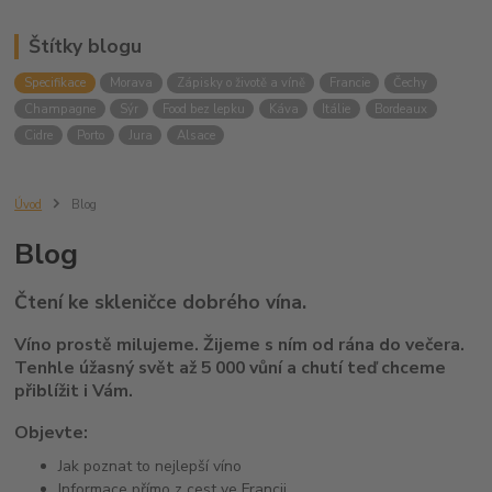
Štítky blogu
Specifikace
Morava
Zápisky o životě a víně
Francie
Čechy
Champagne
Sýr
Food bez lepku
Káva
Itálie
Bordeaux
Cidre
Porto
Jura
Alsace
Úvod
Blog
Blog
Čtení ke skleničce dobrého vína.
Víno prostě milujeme. Žijeme s ním od rána do večera.
Tenhle úžasný svět až 5 000 vůní a chutí teď chceme
přiblížit i Vám.
Objevte:
Jak poznat to nejlepší víno
Informace přímo z cest ve Francii