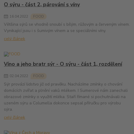
O sýru - část 2, párování s víny
16
.
04
.
2022
FOOD
Většina sýrů se vhodně snoubí s bílým, růžovým a červeným vínem.
Vynikající jsou i s šumivým vínem a se speciálními víny.
celý článek
Víno a jeho bratr sýr - O sýru - část 1, rozdělení
02
.
04
.
2022
FOOD
Sýr provází lidstvo již od pravěku. Nacházíme zmínky o chování
domácích zvířat a plnění vaků mlékem. I Sumerové nám zanechali
obrazové zmínky o využití mléka. Staří římané si pochutnávali na
uzeném sýru a Columella dokonce sepsal příručku pro výrobu
sýra.
celý článek