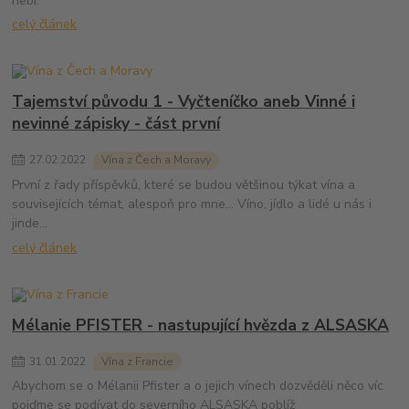
nebi.
celý článek
Tajemství původu 1 - Vyčteníčko aneb Vinné i
nevinné zápisky - část první
27
.
02
.
2022
Vína z Čech a Moravy
První z řady příspěvků, které se budou většinou týkat vína a
souvisejících témat, alespoň pro mne... Víno, jídlo a lidé u nás i
jinde...
celý článek
Mélanie PFISTER - nastupující hvězda z ALSASKA
31
.
01
.
2022
Vína z Francie
Abychom se o Mélanii Pfister a o jejich vínech dozvěděli něco víc
pojďme se podívat do severního ALSASKA poblíž