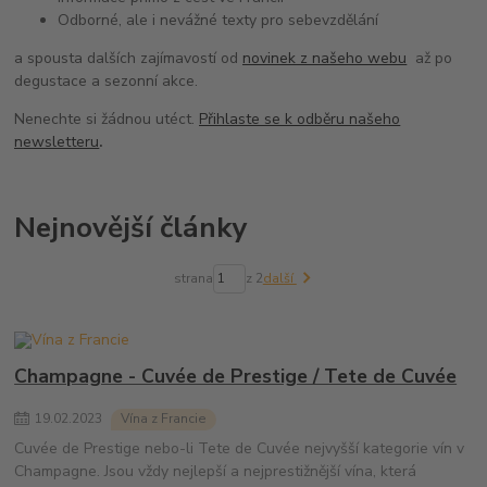
Odborné, ale i nevážné texty pro sebevzdělání
a spousta dalších zajímavostí od
novinek z našeho webu
až po
degustace a sezonní akce.
Nenechte si žádnou utéct.
Přihlaste se k odběru našeho
newsletteru
.
Nejnovější články
strana
z 2
další
Champagne - Cuvée de Prestige / Tete de Cuvée
19
.
02
.
2023
Vína z Francie
Cuvée de Prestige nebo-li Tete de Cuvée nejvyšší kategorie vín v
Champagne. Jsou vždy nejlepší a nejprestižnější vína, která