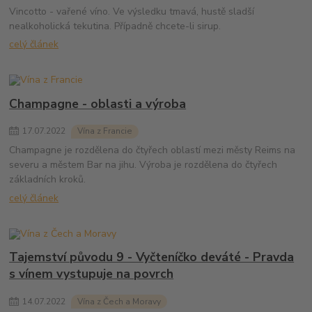
Vincotto - vařené víno. Ve výsledku tmavá, hustě sladší
nealkoholická tekutina. Případně chcete-li sirup.
celý článek
Champagne - oblasti a výroba
17
.
07
.
2022
Vína z Francie
Champagne je rozdělena do čtyřech oblastí mezi městy Reims na
severu a městem Bar na jihu. Výroba je rozdělena do čtyřech
základních kroků.
celý článek
Tajemství původu 9 - Vyčteníčko deváté - Pravda
s vínem vystupuje na povrch
14
.
07
.
2022
Vína z Čech a Moravy