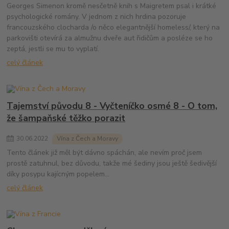
Georges Simenon kromě nesčetně knih s Maigretem psal i krátké
psychologické romány. V jednom z nich hrdina pozoruje
francouzského clocharda /o něco elegantnější homeless/, který na
parkovišti otevírá za almužnu dveře aut řidičům a posléze se ho
zeptá, jestli se mu to vyplatí.
celý článek
Tajemství původu 8 - Vyčteníčko osmé 8 - O tom,
že šampaňské těžko porazit
30
.
06
.
2022
Vína z Čech a Moravy
Tento článek již měl být dávno spáchán, ale nevím proč jsem
prostě zatuhnul, bez důvodu, takže mé šediny jsou ještě šedivější
díky posypu kajícným popelem...
celý článek