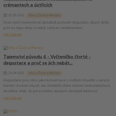
crémantech a ústřicích
02
.
05
.
2022
Vína z Čech a Moravy
Dnes bych komentoval aktuálně poslední degustaci, abych držel
prst na tepu doby a nebyl zahlcen sentimentem...
celý článek
Tajemství původu 4 - Vyčteníčko čtvrté -
degustace a proč se jich nebát...
20
.
04
.
2022
Vína z Čech a Moravy
Degustace jsou něco jako konverzace s rodilým mluvčím v jazyce,
kterým chceme mluvit, ale zřetelně cítíme vlastní nedostatečnost,
doufáme však, že porozumíme alespoň obstojně lektorovi.
celý článek