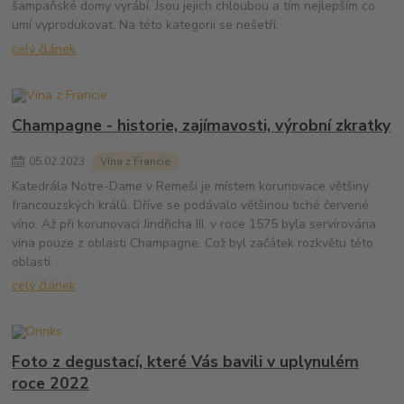
šampaňské domy vyrábí. Jsou jejich chloubou a tím nejlepším co
umí vyprodukovat. Na této kategorii se nešetří.
celý článek
Champagne - historie, zajímavosti, výrobní zkratky
05
.
02
.
2023
Vína z Francie
Katedrála Notre-Dame v Remeši je místem korunovace většiny
francouzských králů. Dříve se podávalo většinou tiché červené
víno. Až při korunovaci Jindřicha III. v roce 1575 byla servírována
vína pouze z oblasti Champagne. Což byl začátek rozkvětu této
oblasti.
celý článek
Foto z degustací, které Vás bavili v uplynulém
roce 2022