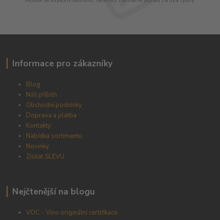
Můžete se kdykoliv odhlásit. Novinky zasíláme jednou za dva týdny.
Informace pro zákazníky
Blog
Náš příběh
Obchodní podnínky
Doprava a platba
Kontakty
Nabídka sortimentu
Novinky
Získat SLEVU
Nejčtenější na blogu
VOC - Víno originální certifikace