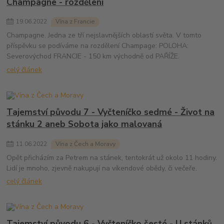
Champagne - rozdělení
19
.
06
.
2022
Vína z Francie
Champagne. Jedna ze tří nejslavnějších oblastí světa. V tomto
příspěvku se podíváme na rozdělení Champage: POLOHA:
Severovýchod FRANCIE - 150 km východně od PAŘÍŽE.
celý článek
Tajemství původu 7 - Vyčteníčko sedmé - Život na
stánku 2 aneb Sobota jako malovaná
11
.
06
.
2022
Vína z Čech a Moravy
Opět přicházím za Petrem na stánek, tentokrát už okolo 11 hodiny.
Lidí je mnoho, zjevně nakupují na víkendové obědy, či večeře.
celý článek
Tajemství původu 6 - Vyčteníčko šesté - U stánků