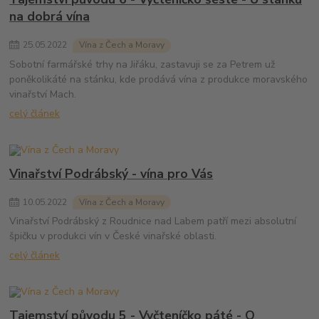
na dobrá vína
25
.
05
.
2022
Vína z Čech a Moravy
Sobotní farmářské trhy na Jiřáku, zastavuji se za Petrem už
poněkolikáté na stánku, kde prodává vína z produkce moravského
vinařství Mach.
celý článek
Vinařství Podrábský - vína pro Vás
10
.
05
.
2022
Vína z Čech a Moravy
Vinařství Podrábský z Roudnice nad Labem patří mezi absolutní
špičku v produkci vín v České vinařské oblasti.
celý článek
Tajemství původu 5 - Vyčteníčko páté - O