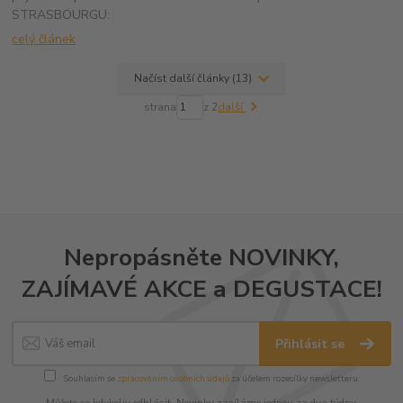
STRASBOURGU:
celý článek
Načíst další články (13)
strana
z 2
další
Nepropásněte NOVINKY,
ZAJÍMAVÉ AKCE a DEGUSTACE!
Přihlásit se
Souhlasím se
zpracováním osobních údajů
za účelem rozesílky newsletteru.