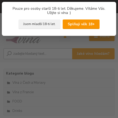
=== NOVÁ DEGUSTACE = vína z PROVENCE - Francie / Degustace 2026
Pouze pro osoby starší 18-ti let. Děkujeme. Vítáme Vás.
===
Užijte si vína :)
0
ks
+420 775 67 12 01
za
0,00 Kč
Splňuji věk 18+
Jsem mladší 18-ti let.
Menu
Jaké víno hledám?
Kategorie blogu
Vína z Čech a Moravy
Vína z Francie
FOOD
Drinks