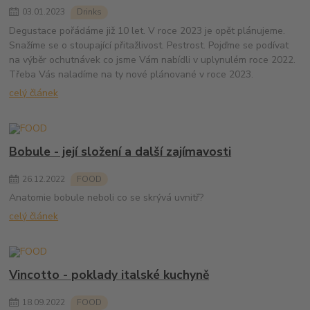
03
.
01
.
2023
Drinks
Degustace pořádáme již 10 let. V roce 2023 je opět plánujeme.
Snažíme se o stoupající přitažlivost. Pestrost. Pojďme se podívat
na výběr ochutnávek co jsme Vám nabídli v uplynulém roce 2022.
Třeba Vás naladíme na ty nové plánované v roce 2023.
celý článek
Bobule - její složení a další zajímavosti
26
.
12
.
2022
FOOD
Anatomie bobule neboli co se skrývá uvnitř?
celý článek
Vincotto - poklady italské kuchyně
18
.
09
.
2022
FOOD