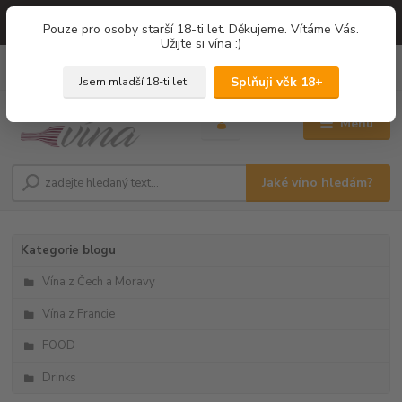
=== NOVÁ DEGUSTACE = vína z PROVENCE - Francie / Degustace 2026
Pouze pro osoby starší 18-ti let. Děkujeme. Vítáme Vás.
===
Užijte si vína :)
0
ks
+420 775 67 12 01
za
0,00 Kč
Splňuji věk 18+
Jsem mladší 18-ti let.
Menu
Jaké víno hledám?
Kategorie blogu
Vína z Čech a Moravy
Vína z Francie
FOOD
Drinks