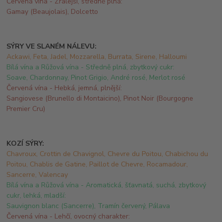
Červená vína - Zralejší, středně plná:
Gamay (Beaujolais), Dolcetto
SÝRY VE SLANÉM NÁLEVU:
Ackawi, Feta, Jadel, Mozzarella, Burrata, Sirene, Halloumi
Bílá vína a Růžová vína -
Středně plná, zbytkový cukr:
Soave, Chardonnay, Pinot Grigio, André rosé, Merlot rosé
Červená vína -
Hebká, jemná, plnější:
Sangiovese (Brunello di Montaicino), Pinot Noir (Bourgogne
Premier Cru)
KOZÍ SÝRY:
Chavroux, Crottin de Chavignol, Chevre du Poitou, Chabichou du
Poitou, Chablis de Gatine, Paillot de Chevre, Rocamadour,
Sancerre, Valencay
Bílá vína a Růžová vína -
Aromatická, šťavnatá, suchá, zbytkový
cukr, lehká, mladší:
Sauvignon blanc (Sancerre), Tramín červený, Pálava
Červená vína -
Lehčí, ovocný charakter: