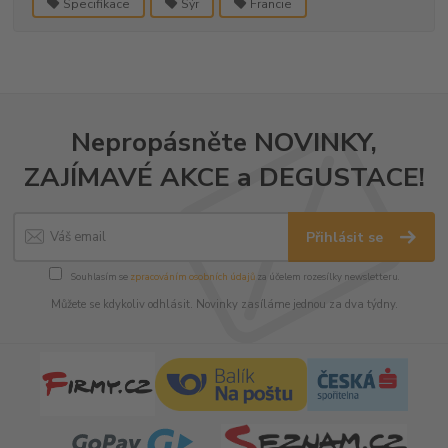
Specifikace
Sýr
Francie
Nepropásněte NOVINKY,
ZAJÍMAVÉ AKCE a DEGUSTACE!
Přihlásit se
Souhlasím se
zpracováním osobních údajů
za účelem rozesílky newsletteru.
Můžete se kdykoliv odhlásit. Novinky zasíláme jednou za dva týdny.