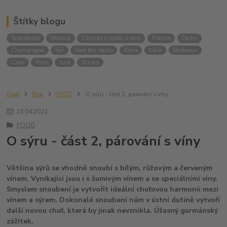
Štítky blogu
Specifikace
Morava
Zápisky o životě a víně
Francie
Čechy
Champagne
Sýr
Food bez lepku
Káva
Itálie
Bordeaux
Cidre
Porto
Jura
Alsace
Úvod
Blog
FOOD
O sýru - část 2, párování s víny
16
.
04
.
2022
FOOD
O sýru - část 2, párování s víny
Většina sýrů se vhodně snoubí s bílým, růžovým a červeným
vínem. Vynikající jsou i s šumivým vínem a se speciálními víny.
Smyslem snoubení je vytvořit ideální chuťovou harmonii mezi
vínem a sýrem. Dokonalé snoubení nám v ústní dutině vytvoří
další novou chuť, která by jinak nevznikla. Úžasný gurmánský
zážitek.