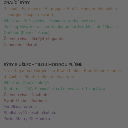
ZRAJÍCÍ SÝRY:
Romadúr, Epoisses de Bourgogne, Blaťák, Munster, Reblochon,
Limburger, Dauphin, Livarot
Bílá vína a Růžová vína -
Aromatická, zbytkový cukr:
Riesling, Gewurztraminer Vendange Tardive, Moscato / Muscat,
Grolleau (Rosé d´ Anjou)
Červená vína -
Silnější, elegantní:
Carmenére, Merlot
SÝRY S UŠLECHTILOU MODROU PLÍSNÍ:
Niva, Roquefort, Gorgonzola, Blue Cheddar, Blue Stilton, Fourme,
d´ Ambert, Bluefort, Bleu d´ Auvergne
Bílá vína -
Sladká, plnější:
Sauternes, TBA, Slámová vína, Ledová vína, Tokaj Aszú
Červená vína -
Opulentní:
Syrah, Malbec, Barrique
Fortifikovaná vína
Sladká, vyšší obsah alkoholu:
Porto, Sherry PX, Madeira