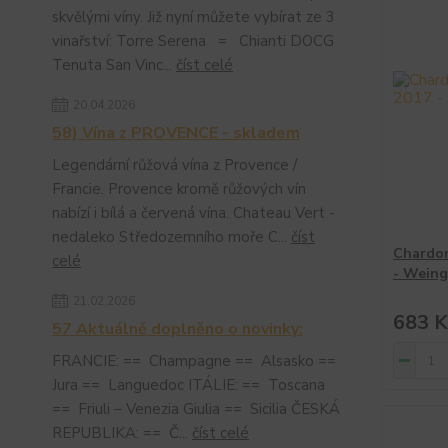
skvělými víny. Již nyní můžete vybírat ze 3
vinařství: Torre Serena = Chianti DOCG
Tenuta San Vinc...
číst celé
20.04.2026
58) Vína z PROVENCE - skladem
Legendární růžová vína z Provence /
Francie. Provence kromě růžových vín
nabízí i bílá a červená vína. Chateau Vert -
nedaleko Středozemního moře C...
číst
Chardon
celé
- Weing
21.02.2026
683 K
57 Aktuálně doplněno o novinky:
FRANCIE: == Champagne == Alsasko ==
Jura == Languedoc ITÁLIE: == Toscana
== Friuli – Venezia Giulia == Sicilia ČESKÁ
REPUBLIKA: == Č...
číst celé