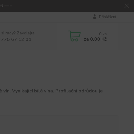
26 ===
Přihlášení
 si rady? Zavolejte.
0
ks
za
0,00 Kč
 775 67 12 01
. Vynikající bílá vína. Profilační odrůdou je