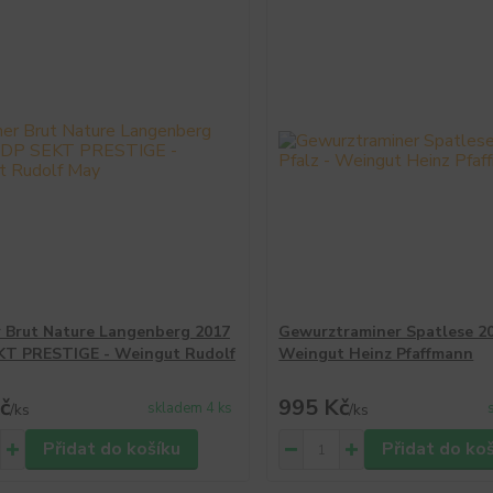
r Brut Nature Langenberg 2017
Gewurztraminer Spatlese 20
KT PRESTIGE - Weingut Rudolf
Weingut Heinz Pfaffmann
č
995 Kč
skladem 4 ks
/
ks
/
ks
Přidat do košíku
Přidat do ko