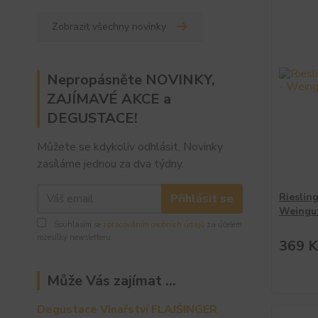
Zobrazit všechny novinky
Nepropásněte NOVINKY,
ZAJÍMAVÉ AKCE a
DEGUSTACE!
Můžete se kdykoliv odhlásit. Novinky
zasíláme jednou za dva týdny.
Rieslin
Přihlásit se
Weingu
Souhlasím se
zpracováním osobních údajů
za účelem
rozesílky newsletteru.
369 K
Může Vás zajímat ...
Degustace Vinařství FLAJŠINGER