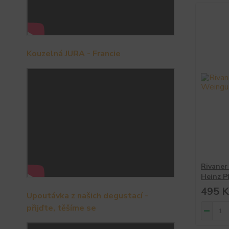
Kouzelná JURA - Francie
Rivaner
Heinz P
495 K
Upoutávka z našich degustací -
přijďte, těšíme se