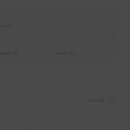
ivé
(1)
osuché
(3)
suché
(11)
strana
z 1