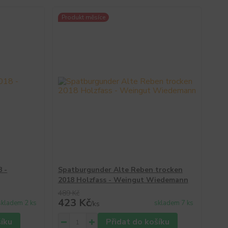
Produkt měsíce
 -
Spatburgunder Alte Reben trocken
2018 Holzfass - Weingut Wiedemann
489 Kč
423 Kč
skladem 2 ks
skladem 7 ks
/
ks
šíku
Přidat do košíku