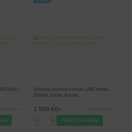
Novinka
04 Pfalz -
Riesling Auslese trocken 1995 Mosel -
Weigut Dieter Sunner
1 590 Kč
skladem 1 ks
skladem 2 ks
/
ks
šíku
Přidat do košíku