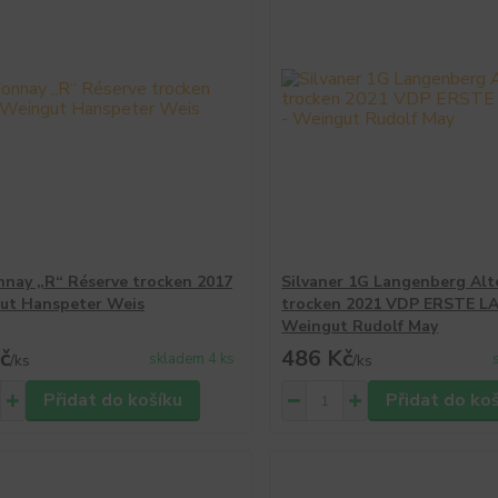
nay „R“ Réserve trocken 2017
Silvaner 1G Langenberg Al
ut Hanspeter Weis
trocken 2021 VDP ERSTE LA
Weingut Rudolf May
č
486 Kč
skladem 4 ks
/
ks
/
ks
Přidat do košíku
Přidat do ko