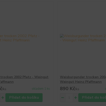
 trocken 2002 Pfatz - Weingut
Weisburgunder trocken 2004
faffmann
Weingut Heinz Pfaffmann
č
890 Kč
skladem 1 ks
/
ks
/
ks
Přidat do košíku
Přidat do ko