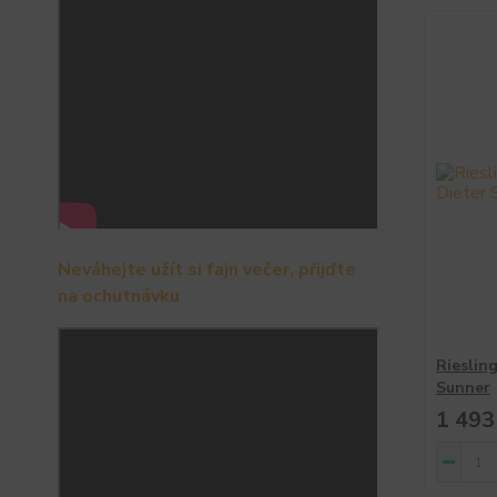
Neváhejte užít si fajn večer, přijďte
na ochutnávku
Rieslin
Sunner
1 493