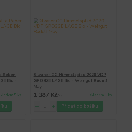
te Reben
Silvaner GG Himmelspfad 2020 VDP
GE Bio -
GROSSE LAGE Bio - Weingut Rudolf
May
1 387 Kč
skladem 5 ks
skladem 1 ks
/
ks
šíku
Přidat do košíku