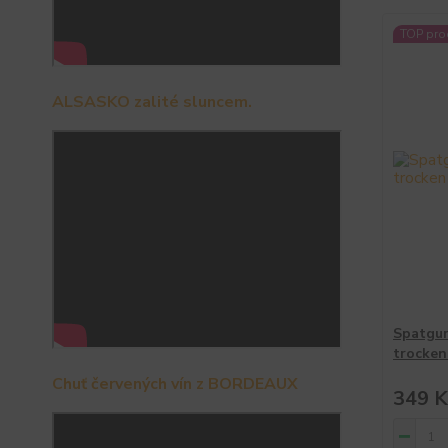
TOP pro
ALSASKO zalité sluncem.
Spatgur
trocken
Chuť červených vín z BORDEAUX
349 K