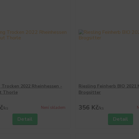
g Trocken 2022 Rheinhessen -
Riesling Feinherb BIO 2021 
t Thorle
Brogsitter
č
356 Kč
Není skladem
N
/
ks
/
ks
Detail
Detail