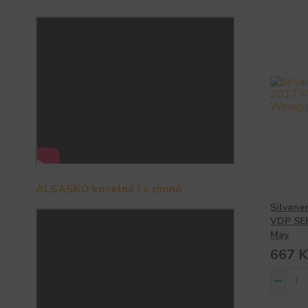
ALSASKO kozelné i v zimně
Silvane
VDP SE
May
667 K