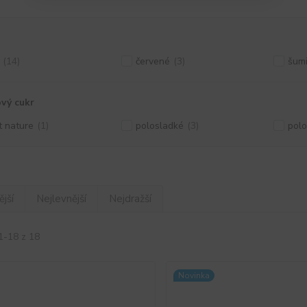
(14)
červené
(3)
šum
vý cukr
t nature
(1)
polosladké
(3)
pol
jší
Nejlevnější
Nejdražší
1-18 z 18
Novinka