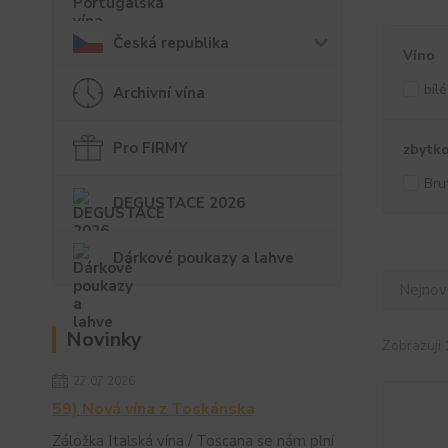
Česká republika
Víno
bílé
Archivní vína
Pro FIRMY
zbytko
Bru
DEGUSTACE 2026
Dárkové poukazy a lahve
Nejnově
Novinky
Zobrazuji 
27.07.2026
59) Nová vína z Toskánska
Záložka Italská vína / Toscana se nám plní