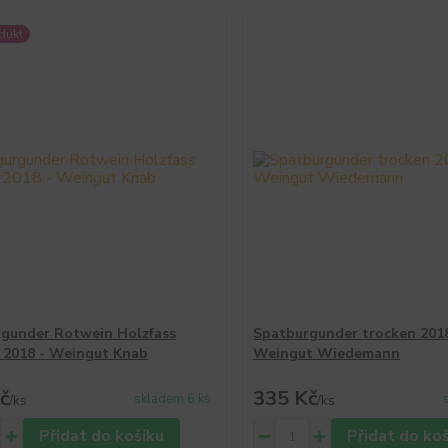
dukt
gunder Rotwein Holzfass
Spatburgunder trocken 2018
 2018 - Weingut Knab
Weingut Wiedemann
č
335 Kč
skladem 6 ks
/
ks
/
ks
Přidat do košíku
Přidat do ko