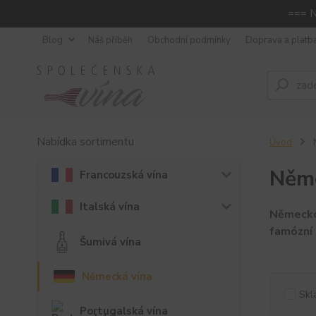
=== N
Blog
Náš příběh
Obchodní podmínky
Doprava a platb
Nabídka sortimentu
Úvod
N
Něme
Francouzská vína
Italská vína
Německo 
famózní 
Šumivá vína
Německá vína
Skl
Portugalská vína