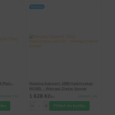
Novinka
 Pfalz -
Riesling Kabinett 1989 Halbtrocken
MOSEL - Weingut Dieter Sunner
1 628 Kč
skladem 1 ks
skladem 1 ks
/
ks
šíku
Přidat do košíku