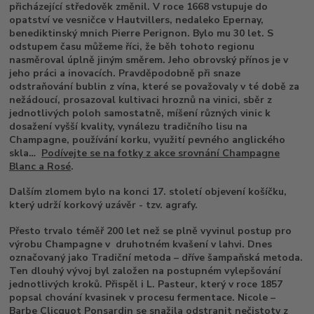
přicházející středověk změnil. V roce 1668 vstupuje do
opatství ve vesničce v Hautvillers, nedaleko Epernay,
benediktinský mnich Pierre Perignon. Bylo mu 30 let.
S
odstupem času můžeme říci, že běh tohoto regionu
nasměroval úplně jiným směrem. Jeho obrovský přínos je v
jeho práci a inovacích. Pravděpodobně při snaze
odstraňování bublin z vína, které se považovaly v té době za
nežádoucí, prosazoval kultivaci hroznů na vinici, sběr z
jednotlivých poloh samostatně, míšení různých vinic k
dosažení vyšší kvality, vynálezu tradičního lisu na
Champagne, používání korku, využití pevného anglického
skla…
Podívejte se na fotky z akce srovnání Champagne
Blanc a Rosé
.
Dalším zlomem bylo na konci 17. století objevení košíčku,
který udrží korkový uzávěr - tzv. agrafy.
Přesto trvalo téměř 200 let než se plně vyvinul postup pro
výrobu Champagne v druhotném kvašení v lahvi. Dnes
označovaný jako Tradiční metoda – dříve šampaňská metoda.
Ten dlouhý vývoj byl založen na postupném vylepšování
jednotlivých kroků. Přispěl i L. Pasteur, který v roce 1857
popsal chování kvasinek v procesu fermentace. Nicole –
Barbe Clicquot Ponsardin se snažila odstranit nečistoty z