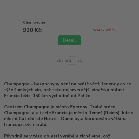
Champagne
920 Kč
Není skladem
/
ks
Detail
strana
z 1
Champagne – bezpochyby není na světě větší legendy co se
týče šumivých vín, než tato nejsevernější vinařská oblast
Francie ležící 150 km východně od Paříže.
Centrem Champagne je město Epernay. Druhé srdce
Champagne, ale i celé Francie je město Remeš (Reims), kde v
místní Cathédrale Notre – Dame byla korunována většina
francouzských králů.
Původně se v této oblasti vyráběla tichá vína, což