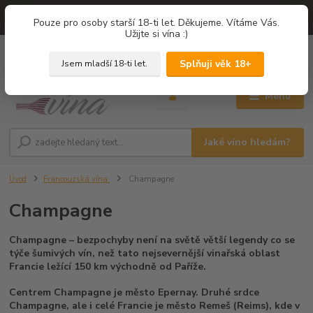
=== NOVÁ DEGUSTACE = vína z PROVENCE - Francie / Degustace 2026
Pouze pro osoby starší 18-ti let. Děkujeme. Vítáme Vás.
===
Užijte si vína :)
0
ks
+420 775 67 12 01
za
0,00 Kč
Splňuji věk 18+
Jsem mladší 18-ti let.
Menu
Jaké víno hledám?
Úvod
Francouzská vína
Champagne
Champagne
Champagne – bezpochyby není na světě větší legendy co se
týče šumivých vín, než tato nejsevernější vinařská oblast
Francie ležící 150 km východně od Paříže.
Centrem Champagne je město Epernay. Druhé srdce
Champagne, ale i celé Francie je město Remeš (Reims), kde v