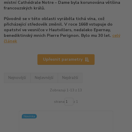
místní Cathédrale Notre – Dame byla korunována většina
francouzských králů.
Původně se v této oblasti vyráběla tichá vína, což
přicházející středověk změnil. V roce 1668 vstupuje do
opatství ve vesničce v Hautvillers, nedaleko Epernay,
benediktinský mnich Pierre Perignon. Bylo mu 30 let.
celý
článek
Upřesnit parametry
Nejnovější
Nejlevnější
Nejdražší
Zobrazuji 1-13 z 13
strana
z 1
Novinka