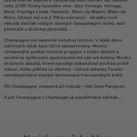
říčkou Marne. Nejstarší šampaňský dům Ruinart byl založen
roku 1729!! Druhy šumivého vína : Non Vintage, Vintage,
Rosé, Prestige Cuvée. Varianty : Blanc de Blancs, Blanc de
Noirs. Oblast má cca 4 700 producentů - skladbu tvoří
několik desítek velkých slavných šampaňských domů, malí
pěstitelé a družstva pěstitelů.
Champagne má nesmírně bohatou historii. V době obou
světových válek byla těžce zdevastována. Mnoho
významných postav historie je spjato s touto oblastí a
mnohé ze špičkových gastronomií má zde své kořeny. Mnoho
drobných detailů, které vytvářejí dokonalost pochází právě
odsud. Jeden příklad za všechny - růžové sušenky Fossier -
neodmyslitelná součást korunovace francouzských králů.
Pít Champagne, znamená pít hvězdy – řekl Dom Perignon.
A pít Champagne v Champagni je neuvěřitelný zážitek …