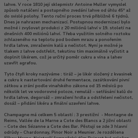
lahve. V roce 1810 její sklepmistr Antoine Muller vymyslel
o
způsob natáčení a postupného zvedání lahve od úhlu 45
až
do svislé polohy. Tento ruční proces trvá přibližně 6 týdnů.
Dnes je nahrazen mechanizací. Postupnou modernizací bylo
možné i zvyšovat produkci z 20 miliónů lahví v 19. století na
dnešních 400 miliónů lahví. Třeba využitím solného roztoku
zchlazeného na teplotu pod bodem mrazu a ponořením
hrdla lahve, zmražením kalů a nečistot. Nyní je možné je
tlakem z lahve odstřelit, tekutinu tím maximálně vyčistit a
doplnit likérem, což je určitý poměr cukru a vína a lahev
uzavřít agrafou.
Tyto čtyři kroky nazýváme : tiráž – je likér složený z kvasinek
a cukru k nastartování druhé fermentace, zazátkování pivní
zátkou a zrání podle vinařského zákona od 15 měsíců po
několik let ve vodorovné poloze, remuláž – setřásání kalů do
hrdla lahve, degorsáž – zmražení hrdla a odstřelení nečistot,
dosáž – přidání likéru a finální uzavření lahve.
Champagne má celkem 5 oblastí : 3 prestižní - Montagne de
Reims, Vallée de la Marne a Cote des Blancs a 2 jižní oblasti
– Cote des Sézanne a Cote des Bar. Pěstují se zde 3 hlavní
odrůdy – Chardonnay, Pinor Noir a Meunier. Je rozdělena