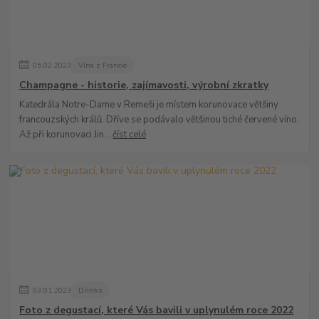
05
.
02
.
2023
Vína z Francie
Champagne - historie, zajímavosti, výrobní zkratky
Katedrála Notre-Dame v Remeši je místem korunovace většiny
francouzských králů. Dříve se podávalo většinou tiché červené víno.
Až při korunovaci Jin...
číst celé
03
.
01
.
2023
Drinks
Foto z degustací, které Vás bavili v uplynulém roce 2022