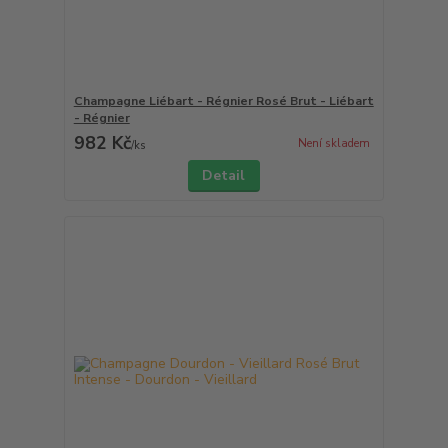
Champagne Liébart - Régnier Rosé Brut - Liébart
- Régnier
982 Kč
Není skladem
/
ks
Detail