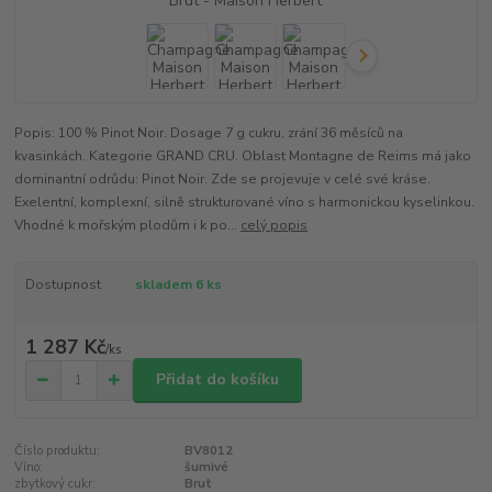
Popis: 100 % Pinot Noir. Dosage 7 g cukru, zrání 36 měsíců na
kvasinkách. Kategorie GRAND CRU. Oblast Montagne de Reims má jako
dominantní odrůdu: Pinot Noir. Zde se projevuje v celé své kráse.
Exelentní, komplexní, silně strukturované víno s harmonickou kyselinkou.
Vhodné k mořským plodům i k po...
celý popis
Dostupnost
skladem 6 ks
1 287 Kč
/
ks
Přidat do košíku
Číslo produktu:
BV8012
Víno:
šumivé
zbytkový cukr:
Brut