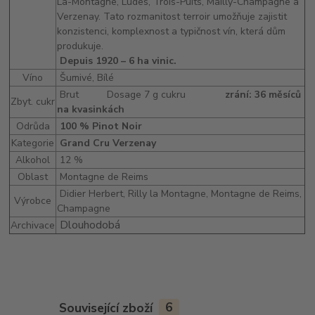
La-Montagne, Ludes, Trois-Puits, Mailly-Champagne a
Verzenay. Tato rozmanitost terroir umožňuje zajistit
konzistenci, komplexnost a typičnost vín, která dům
produkuje.
Depuis 1920 – 6 ha vinic.
Víno
Šumivé, Bílé
Brut
Dosage 7 g cukru
zrání: 36 měsíců
Zbyt. cukr
na kvasinkách
Odrůda
100 % Pinot Noir
Kategorie
Grand Cru Verzenay
Alkohol
12 %
Oblast
Montagne de Reims
Didier Herbert, Rilly la Montagne
, Montagne de Reims,
Výrobce
Champagne
Dlouhodobá
Archivace
Související zboží
6