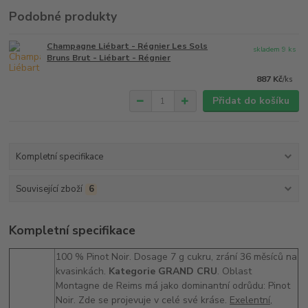
Podobné produkty
Champagne Liébart - Régnier Les Sols
skladem 9 ks
Bruns Brut - Liébart - Régnier
887 Kč
/
ks
Přidat do košíku
Kompletní specifikace
Související zboží
6
Kompletní specifikace
100 % Pinot Noir. Dosage 7 g cukru, zrání 36 měsíců na
kvasinkách.
Kategorie GRAND CRU
. Oblast
Montagne de Reims má jako dominantní odrůdu: Pinot
Noir. Zde se projevuje v celé své kráse.
Exelentní,