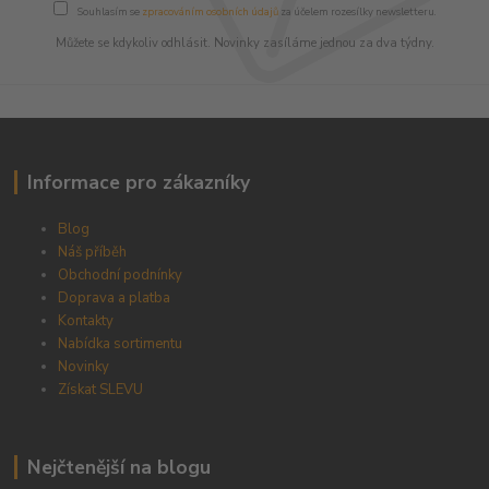
Souhlasím se
zpracováním osobních údajů
za účelem rozesílky newsletteru.
Můžete se kdykoliv odhlásit. Novinky zasíláme jednou za dva týdny.
Informace pro zákazníky
Blog
Náš příběh
Obchodní podnínky
Doprava a platba
Kontakty
Nabídka sortimentu
Novinky
Získat SLEVU
Nejčtenější na blogu