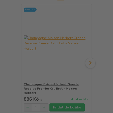
Novinka
Champagne Maison Herbert Grande
Champagne D
Réserve Premier Cru Brut - Maison
Intense - Do
Herbert
886 Kč
874 Kč
skladem 6 ks
/
ks
/
ks
Přidat do košíku