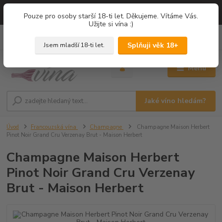
=== NOVÁ DEGUSTACE = vína z PROVENCE - Francie / Degustace 2026
Pouze pro osoby starší 18-ti let. Děkujeme. Vítáme Vás.
===
Užijte si vína :)
0
ks
+420 775 67 12 01
za
0,00 Kč
Splňuji věk 18+
Jsem mladší 18-ti let.
Menu
Jaké víno hledám?
Úvod
Francouzská vína
Champagne
Champagne Maison Herbert
Pinot Noir Grand Cru Verzenay Brut - Maison Herbert
Champagne Maison Herbert
Pinot Noir Grand Cru Verzenay
Brut - Maison Herbert