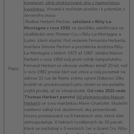
komplexní, silně strukturované víno s harmonickou
kyselinkou.
Vhodné k mořským plodům i k pokrmům z
červeného masa.
Rodina Herbert-Pechon,
založená v Rilly-La-
Montagne v roce 1920
, se zpočátku zaměřovala na
obdělávání vinic Premier Cru v Rilly-La-Montagne a
Ludes, které vlastní. Pod vedením Fernanda Herberta,
manžela Simone Pechon a prezidenta družstva Rilly-
La-Montagne v letech 1973 až 1987, sklidila Maison
Herbert v roce 1959 svůj první ročník šampaňského.
Fernand Herbert se věnoval vinifikaci téměř 20 let, než
Popis:
v roce 1982 prodal část své vinice a svůj pozemek na
adrese 32 rue de Reims svému synovi Didierovi. Díky
kvalitě vín produkovaných jeho otcem se mu podařilo
zvýšit prodej, až se zdvojnásobil.
Od roku 2023 vede
Thomas Herbert panství
(
již přejmenováno Maison
Herbert
) se svou manželkou Marie-Charlotte. Skuteční
nadšenci sdílejí své zkušenosti, aby prezentovali
hrozny produkované na 6 hektarech vinic, které dům
obhospodařuje. 6 hektarů rozdělených do 30 parcel,
které se nacházejí v 5 vesnicích 1er a Grand Cru: Rilly-