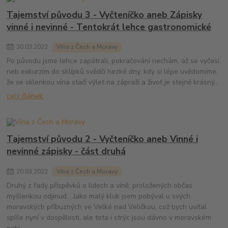
Tajemství původu 3 - Vyčteníčko aneb Zápisky
vinné i nevinné - Tentokrát lehce gastronomické
30
.
03
.
2022
Vína z Čech a Moravy
Po původu jsme lehce zapátrali, pokračování nechám, až se vyčasí,
neb exkurzím do sklípků svědčí hezké dny, kdy si lépe uvědomíme,
že se sklenkou vína stačí výlet na zápraží a život je stejně krásný...
celý článek
Tajemství původu 2 - Vyčteníčko aneb Vinné i
nevinné zápisky - část druhá
20
.
03
.
2022
Vína z Čech a Moravy
Druhý z řady příspěvků o lidech a víně, proložených občas
myšlenkou odjinud... Jako malý kluk jsem pobýval u svých
moravských příbuzných ve Velké nad Veličkou, což bych uvítal
spíše nyní v dospělosti, ale teta i strýc jsou dávno v moravském