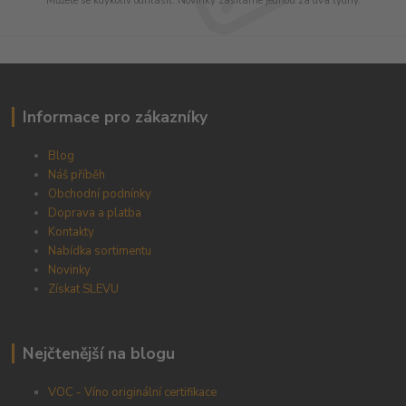
Můžete se kdykoliv odhlásit. Novinky zasíláme jednou za dva týdny.
Informace pro zákazníky
Blog
Náš příběh
Obchodní podnínky
Doprava a platba
Kontakty
Nabídka sortimentu
Novinky
Získat SLEVU
Nejčtenější na blogu
VOC - Víno originální certifikace