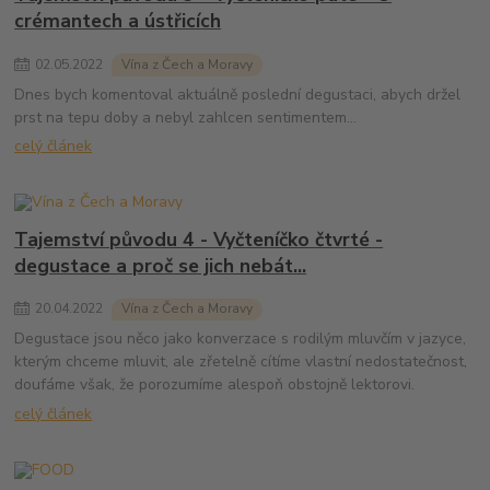
crémantech a ústřicích
02
.
05
.
2022
Vína z Čech a Moravy
Dnes bych komentoval aktuálně poslední degustaci, abych držel
prst na tepu doby a nebyl zahlcen sentimentem...
celý článek
Tajemství původu 4 - Vyčteníčko čtvrté -
degustace a proč se jich nebát...
20
.
04
.
2022
Vína z Čech a Moravy
Degustace jsou něco jako konverzace s rodilým mluvčím v jazyce,
kterým chceme mluvit, ale zřetelně cítíme vlastní nedostatečnost,
doufáme však, že porozumíme alespoň obstojně lektorovi.
celý článek