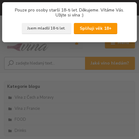
=== NOVÁ DEGUSTACE = vína z PROVENCE - Francie / Degustace 2026
Pouze pro osoby starší 18-ti let. Děkujeme. Vítáme Vás.
===
Užijte si vína :)
0
ks
+420 775 67 12 01
za
0,00 Kč
Splňuji věk 18+
Jsem mladší 18-ti let.
Menu
Jaké víno hledám?
Kategorie blogu
Vína z Čech a Moravy
Vína z Francie
FOOD
Drinks