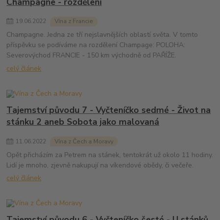
Champagne - rozdělení
19
.
06
.
2022
Vína z Francie
Champagne. Jedna ze tří nejslavnějších oblastí světa. V tomto
příspěvku se podíváme na rozdělení Champage: POLOHA:
Severovýchod FRANCIE - 150 km východně od PAŘÍŽE.
celý článek
Tajemství původu 7 - Vyčteníčko sedmé - Život na
stánku 2 aneb Sobota jako malovaná
11
.
06
.
2022
Vína z Čech a Moravy
Opět přicházím za Petrem na stánek, tentokrát už okolo 11 hodiny.
Lidí je mnoho, zjevně nakupují na víkendové obědy, či večeře.
celý článek
Tajemství původu 6 - Vyčteníčko šesté - U stánků