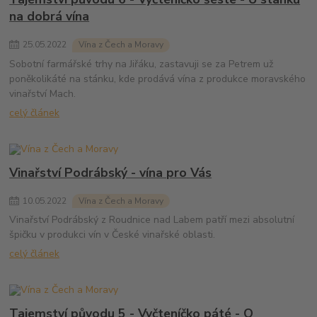
na dobrá vína
25
.
05
.
2022
Vína z Čech a Moravy
Sobotní farmářské trhy na Jiřáku, zastavuji se za Petrem už
poněkolikáté na stánku, kde prodává vína z produkce moravského
vinařství Mach.
celý článek
Vinařství Podrábský - vína pro Vás
10
.
05
.
2022
Vína z Čech a Moravy
Vinařství Podrábský z Roudnice nad Labem patří mezi absolutní
špičku v produkci vín v České vinařské oblasti.
celý článek
Tajemství původu 5 - Vyčteníčko páté - O