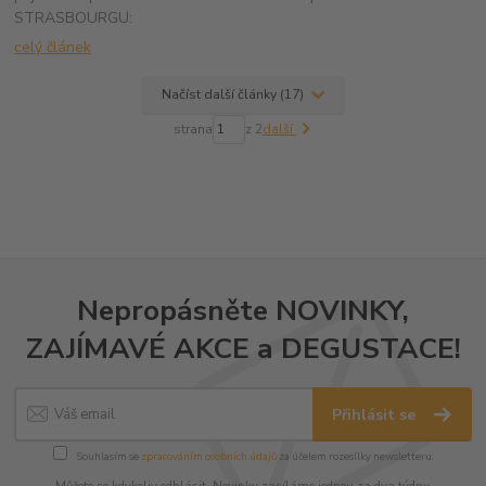
STRASBOURGU:
celý článek
Načíst další články (17)
strana
z 2
další
Nepropásněte NOVINKY,
ZAJÍMAVÉ AKCE a DEGUSTACE!
Přihlásit se
Souhlasím se
zpracováním osobních údajů
za účelem rozesílky newsletteru.