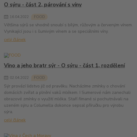
O sýru - část 2, párování s víny
16
.
04
.
2022
FOOD
Většina sýrů se vhodně snoubí s bílým, růžovým a červeným vínem.
Vynikající jsou i s šumivým vínem a se speciálními víny.
celý článek
Víno a jeho bratr sýr - O sýru - část 1, rozdělení
02
.
04
.
2022
FOOD
Sýr provází lidstvo již od pravěku. Nacházíme zmínky o chování
domácích zvířat a plnění vaků mlékem. I Sumerové nám zanechali
obrazové zmínky o využití mléka. Staří římané si pochutnávali na
uzeném sýru a Columella dokonce sepsal příručku pro výrobu
sýra.
celý článek