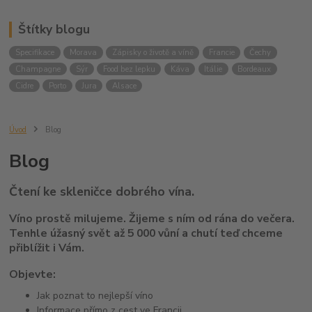
Štítky blogu
Specifikace
Morava
Zápisky o životě a víně
Francie
Čechy
Champagne
Sýr
Food bez lepku
Káva
Itálie
Bordeaux
Cidre
Porto
Jura
Alsace
Úvod
Blog
Blog
Čtení ke skleničce dobrého vína.
Víno prostě milujeme. Žijeme s ním od rána do večera.
Tenhle úžasný svět až 5 000 vůní a chutí teď chceme
přiblížit i Vám.
Objevte:
Jak poznat to nejlepší víno
Informace přímo z cest ve Francii