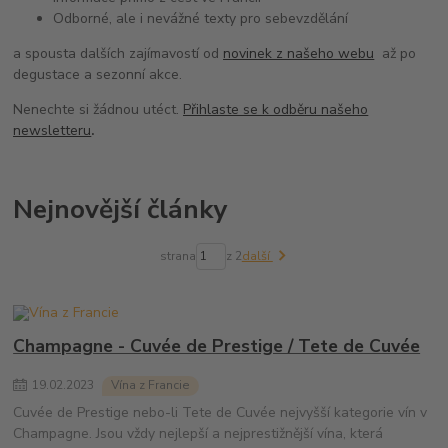
Odborné, ale i nevážné texty pro sebevzdělání
a spousta dalších zajímavostí od
novinek z našeho webu
až po
degustace a sezonní akce.
Nenechte si žádnou utéct.
Přihlaste se k odběru našeho
newsletteru
.
Nejnovější články
strana
z 2
další
Champagne - Cuvée de Prestige / Tete de Cuvée
19
.
02
.
2023
Vína z Francie
Cuvée de Prestige nebo-li Tete de Cuvée nejvyšší kategorie vín v
Champagne. Jsou vždy nejlepší a nejprestižnější vína, která