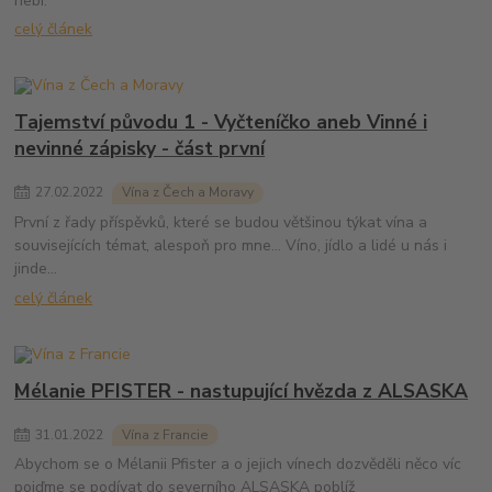
nebi.
celý článek
Tajemství původu 1 - Vyčteníčko aneb Vinné i
nevinné zápisky - část první
27
.
02
.
2022
Vína z Čech a Moravy
První z řady příspěvků, které se budou většinou týkat vína a
souvisejících témat, alespoň pro mne... Víno, jídlo a lidé u nás i
jinde...
celý článek
Mélanie PFISTER - nastupující hvězda z ALSASKA
31
.
01
.
2022
Vína z Francie
Abychom se o Mélanii Pfister a o jejich vínech dozvěděli něco víc
pojďme se podívat do severního ALSASKA poblíž