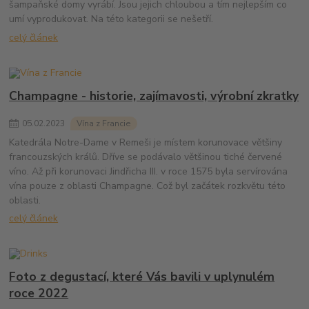
šampaňské domy vyrábí. Jsou jejich chloubou a tím nejlepším co
umí vyprodukovat. Na této kategorii se nešetří.
celý článek
Champagne - historie, zajímavosti, výrobní zkratky
05
.
02
.
2023
Vína z Francie
Katedrála Notre-Dame v Remeši je místem korunovace většiny
francouzských králů. Dříve se podávalo většinou tiché červené
víno. Až při korunovaci Jindřicha III. v roce 1575 byla servírována
vína pouze z oblasti Champagne. Což byl začátek rozkvětu této
oblasti.
celý článek
Foto z degustací, které Vás bavili v uplynulém
roce 2022