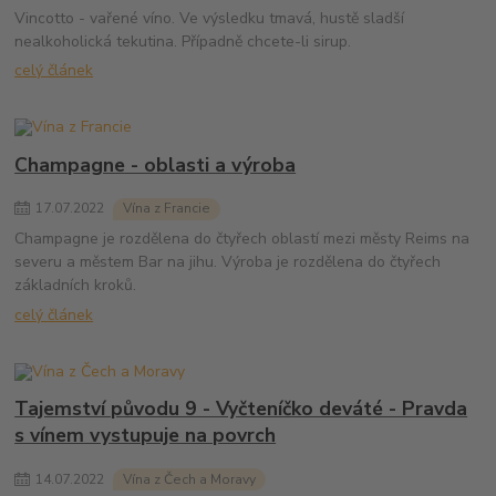
Vincotto - vařené víno. Ve výsledku tmavá, hustě sladší
nealkoholická tekutina. Případně chcete-li sirup.
celý článek
Champagne - oblasti a výroba
17
.
07
.
2022
Vína z Francie
Champagne je rozdělena do čtyřech oblastí mezi městy Reims na
severu a městem Bar na jihu. Výroba je rozdělena do čtyřech
základních kroků.
celý článek
Tajemství původu 9 - Vyčteníčko deváté - Pravda
s vínem vystupuje na povrch
14
.
07
.
2022
Vína z Čech a Moravy