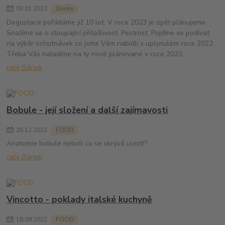
03
.
01
.
2023
Drinks
Degustace pořádáme již 10 let. V roce 2023 je opět plánujeme.
Snažíme se o stoupající přitažlivost. Pestrost. Pojďme se podívat
na výběr ochutnávek co jsme Vám nabídli v uplynulém roce 2022.
Třeba Vás naladíme na ty nové plánované v roce 2023.
celý článek
Bobule - její složení a další zajímavosti
26
.
12
.
2022
FOOD
Anatomie bobule neboli co se skrývá uvnitř?
celý článek
Vincotto - poklady italské kuchyně
18
.
09
.
2022
FOOD