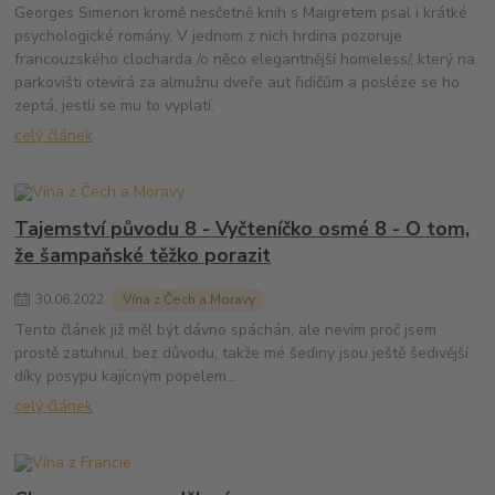
Georges Simenon kromě nesčetně knih s Maigretem psal i krátké
psychologické romány. V jednom z nich hrdina pozoruje
francouzského clocharda /o něco elegantnější homeless/, který na
parkovišti otevírá za almužnu dveře aut řidičům a posléze se ho
zeptá, jestli se mu to vyplatí.
celý článek
Tajemství původu 8 - Vyčteníčko osmé 8 - O tom,
že šampaňské těžko porazit
30
.
06
.
2022
Vína z Čech a Moravy
Tento článek již měl být dávno spáchán, ale nevím proč jsem
prostě zatuhnul, bez důvodu, takže mé šediny jsou ještě šedivější
díky posypu kajícným popelem...
celý článek