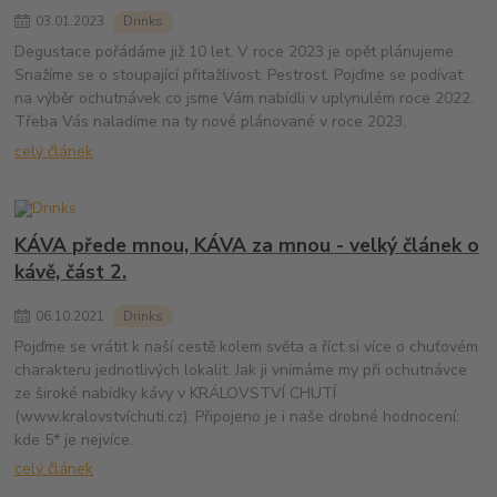
03
.
01
.
2023
Drinks
Degustace pořádáme již 10 let. V roce 2023 je opět plánujeme.
Snažíme se o stoupající přitažlivost. Pestrost. Pojďme se podívat
na výběr ochutnávek co jsme Vám nabídli v uplynulém roce 2022.
Třeba Vás naladíme na ty nové plánované v roce 2023.
celý článek
KÁVA přede mnou, KÁVA za mnou - velký článek o
kávě, část 2.
06
.
10
.
2021
Drinks
Pojďme se vrátit k naší cestě kolem světa a říct si více o chuťovém
charakteru jednotlivých lokalit. Jak ji vnímáme my při ochutnávce
ze široké nabídky kávy v KRÁLOVSTVÍ CHUTÍ
(www.kralovstvíchuti.cz): Připojeno je i naše drobné hodnocení:
kde 5* je nejvíce.
celý článek