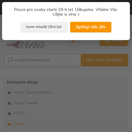
=== NOVÁ DEGUSTACE = vína z PROVENCE - Francie / Degustace 2026
Pouze pro osoby starší 18-ti let. Děkujeme. Vítáme Vás.
===
Užijte si vína :)
0
ks
+420 775 67 12 01
za
0,00 Kč
Splňuji věk 18+
Jsem mladší 18-ti let.
Menu
Jaké víno hledám?
Kategorie blogu
Vína z Čech a Moravy
Vína z Francie
FOOD
Drinks