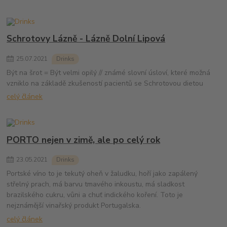
Schrotovy Lázně - Lázně Dolní Lipová
25
.
07
.
2021
Drinks
Být na šrot = Být velmi opilý // známé slovní úsloví, které možná
vzniklo na základě zkušeností pacientů se Schrotovou dietou
celý článek
PORTO nejen v zimě, ale po celý rok
23
.
05
.
2021
Drinks
Portské víno to je tekutý oheň v žaludku, hoří jako zapálený
střelný prach, má barvu tmavého inkoustu, má sladkost
brazilského cukru, vůni a chuť indického koření. Toto je
nejznámější vinařský produkt Portugalska.
celý článek