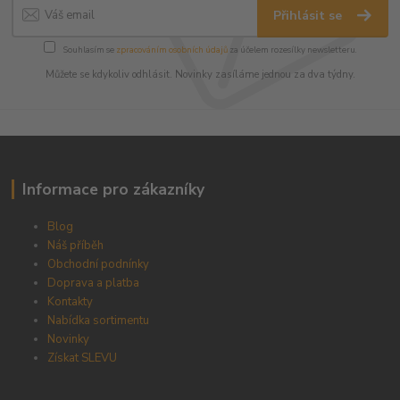
Přihlásit se
Souhlasím se
zpracováním osobních údajů
za účelem rozesílky newsletteru.
Můžete se kdykoliv odhlásit. Novinky zasíláme jednou za dva týdny.
Informace pro zákazníky
Blog
Náš příběh
Obchodní podnínky
Doprava a platba
Kontakty
Nabídka sortimentu
Novinky
Získat SLEVU