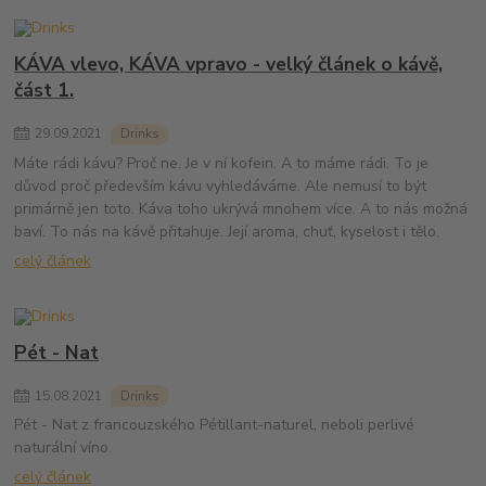
KÁVA vlevo, KÁVA vpravo - velký článek o kávě,
část 1.
29
.
09
.
2021
Drinks
Máte rádi kávu? Proč ne. Je v ní kofein. A to máme rádi. To je
důvod proč především kávu vyhledáváme. Ale nemusí to být
primárně jen toto. Káva toho ukrývá mnohem více. A to nás možná
baví. To nás na kávě přitahuje. Její aroma, chuť, kyselost i tělo.
celý článek
Pét - Nat
15
.
08
.
2021
Drinks
Pét - Nat z francouzského Pétillant-naturel, neboli perlivé
naturální víno.
celý článek