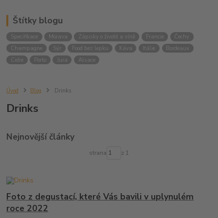
Štítky blogu
Specifikace
Morava
Zápisky o životě a víně
Francie
Čechy
Champagne
Sýr
Food bez lepku
Káva
Itálie
Bordeaux
Cidre
Porto
Jura
Alsace
Úvod
Blog
Drinks
Drinks
Nejnovější články
strana
z 1
Foto z degustací, které Vás bavili v uplynulém
roce 2022