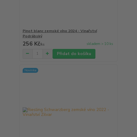
Pinot blanc zemské víno 2024 - Vinařství
Podrábský
256 Kč
skladem > 10 ks
/
ks
Přidat do košíku
Novinka