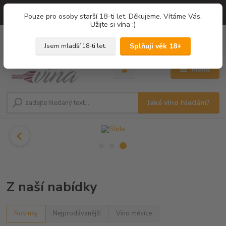
=== NOVÁ DEGUSTACE = vína z PROVENCE - Francie / Degustace 2026
Pouze pro osoby starší 18-ti let. Děkujeme. Vítáme Vás.
===
Užijte si vína :)
0
ks
+420 775 67 12 01
za
0,00 Kč
Splňuji věk 18+
Jsem mladší 18-ti let.
Menu
Jaké víno hledám?
Z naší nabídky
Novinky
Nejprodávanější
Víno měsíce