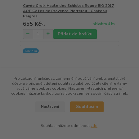
Cuvée Croix Haute des Schistes Rouge BIO 2017
AOP Cotes de Provence Pierrefeu - Chateau
Peigros
655 Kč
skladem 4 ks
/
ks
Přidat do košíku
Novinka
Pro základní funkčnost, zpříjemnění používání webu, analytické
účely a v případě udělení souhlasu také pro účely cílení reklamy
využíváme soubory cookies. Nastavení vlastních preferencí
cookies můžete kdykoli upravit odkazem ve spodní části stránek.
Souhlasím
Nastavení
Souhlas můžete odmítnout
zde
.