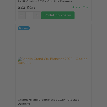
Petit Chablis 2022 - Clotilda Davenne
523 Kč
skladem 2 ks
/
ks
Přidat do košíku
Novinka
Chablis Grand Cru Blanchot 2020 - Clotilda
Davenne