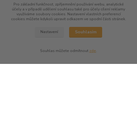
Pro základní funkčnost, zpříjemnění používání webu, analytické
účely a v případě udělení souhlasu také pro účely cílení reklamy
využíváme soubory cookies. Nastavení vlastních preferencí
cookies můžete kdykoli upravit odkazem ve spodní části stránek.
Souhlasím
Nastavení
Souhlas můžete odmítnout
zde
.
kontakty
Společenská vína
Petr Bejblík
+420 775 67 12 01
petr.bejblik@spolecenska-vina.cz