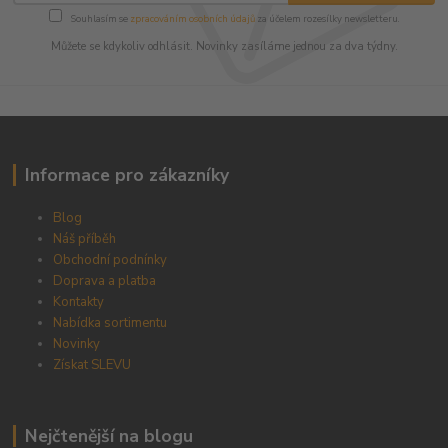
Souhlasím se
zpracováním osobních údajů
za účelem rozesílky newsletteru.
Můžete se kdykoliv odhlásit. Novinky zasíláme jednou za dva týdny.
Informace pro zákazníky
Blog
Náš příběh
Obchodní podnínky
Doprava a platba
Kontakty
Nabídka sortimentu
Novinky
Získat SLEVU
Nejčtenější na blogu