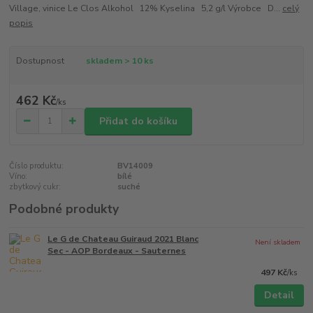
Village, vinice Le Clos Alkohol 12% Kyselina 5,2 g/l Výrobce D...
celý
popis
Dostupnost
skladem > 10 ks
462 Kč
/
ks
Přidat do košíku
Číslo produktu:
BV14009
Víno:
bílé
zbytkový cukr:
suché
Podobné produkty
Le G de Chateau Guiraud 2021 Blanc
Není skladem
Sec - AOP Bordeaux - Sauternes
497 Kč
/
ks
Detail