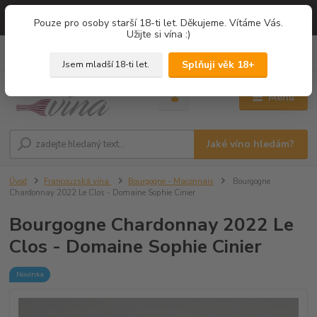
=== NOVÁ DEGUSTACE = vína z PROVENCE - Francie / Degustace 2026
Pouze pro osoby starší 18-ti let. Děkujeme. Vítáme Vás.
===
Užijte si vína :)
0
ks
+420 775 67 12 01
za
0,00 Kč
Splňuji věk 18+
Jsem mladší 18-ti let.
Menu
Jaké víno hledám?
Úvod
Francouzská vína
Bourgogne - Maconnais
Bourgogne
Chardonnay 2022 Le Clos - Domaine Sophie Cinier
Bourgogne Chardonnay 2022 Le
Clos - Domaine Sophie Cinier
Novinka