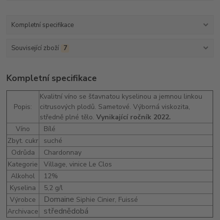
Kompletní specifikace
Související zboží
7
Kompletní specifikace
Kvalitní víno se šťavnatou kyselinou a jemnou linkou
Popis:
citrusových plodů. Sametové. Výborná viskozita,
středně plné tělo.
Vynikající ročník 2022.
Víno
Bílé
Zbyt. cukr
suché
Odrůda
Chardonnay
Kategorie
Village, vinice Le Clos
Alkohol
12%
Kyselina
5,2 g/l
Domaine
Výrobce
Siphie Cinier, Fuissé
střednědobá
Archivace