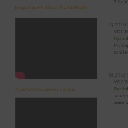
7 člen
Degustace Vinařství FLAJŠINGER
7) 2015 
VOC M
Ryzlin
První ap
sdružen
8) 2016 
VOC S
Ryzlin
ALSASKO kozelné i v zimně
sdružení
vinice