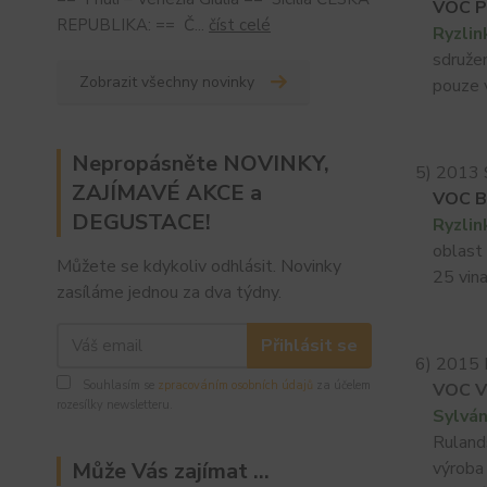
VOC P
REPUBLIKA: == Č...
číst celé
Ryzlin
sdružení
Zobrazit všechny novinky
pouze ví
Nepropásněte NOVINKY,
5) 2013 
ZAJÍMAVÉ AKCE a
VOC B
DEGUSTACE!
Ryzlin
oblast B
Můžete se kdykoliv odhlásit. Novinky
25 vina
zasíláme jednou za dva týdny.
Přihlásit se
6) 2015 
Souhlasím se
zpracováním osobních údajů
za účelem
VOC V
rozesílky newsletteru.
Sylván
Rulandsk
výroba s
Může Vás zajímat ...