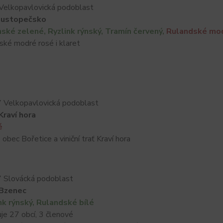
Velkopavlovická podoblast
ustopečsko
nské zelené, Ryzlink rýnský, Tramín červený,
Rulandské mo
é modré rosé i klaret
 Velkopavlovická podoblast
raví hora
é
c Bořetice a viniční trať Kraví hora
 Slovácká podoblast
Bzenec
nk rýnský, Rulandské bílé
 27 obcí, 3 členové