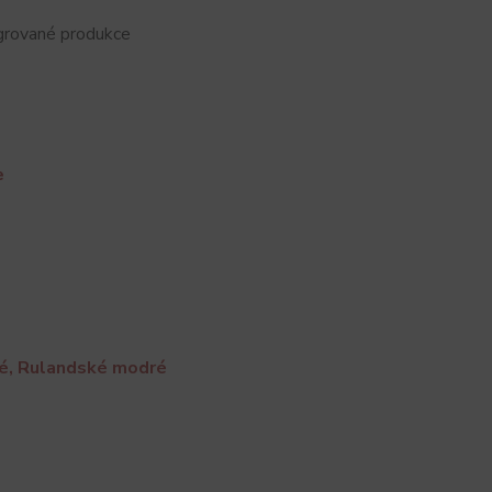
grované produkce
e
ré, Rulandské modré