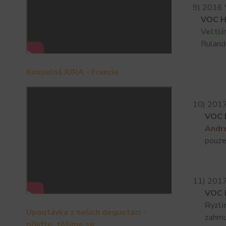
9) 2016 
VOC H
Veltlí
Rulandsk
Kouzelná JURA - Francie
10) 2017
VOC K
Andr
pouze obe
11) 2017
VOC 
Ryzli
Upoutávka z našich degustací -
zahrnuje
přijďte, těšíme se