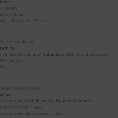
álava
k vlašský
 má 6 členů
na s přívlastkem PS a VzH
Slovácká podoblast
latnice
k rýnský, Chardonnay, Rulandské bílé, Rulandské šedé
ílé Karpaty
řů
Mikulovská podoblast
altice
ské zelené, Ryzlink rýnský,
Rulandské modré
é modré rosé i klaret
ektů - výhradně kvašením v lahvi