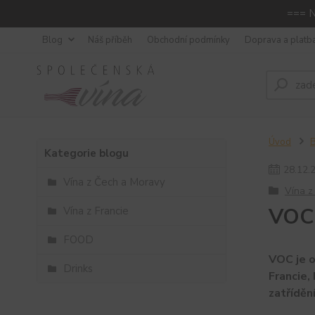
=== N
Blog
Náš příběh
Obchodní podmínky
Doprava a platb
Úvod
Kategorie blogu
28
.
12
.
Vína z Čech a Moravy
Vína z
VOC 
Vína z Francie
FOOD
VOC je o
Drinks
Francie,
zatříděn