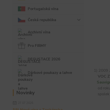
Portugalská vína
Česká republika
Archivní vína
Pro FIRMY
DEGUSTACE 2026
1) 2009 
Dárkové poukazy a lahve
VOC Z
Sauvig
od roku 
Novinky
spolek 
27.07.2026
59) Nová vína z Toskánska