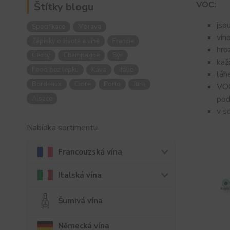
VOC:
Štítky blogu
jso
Specifikace
Morava
vín
Zápisky o životě a víně
Francie
hro
Čechy
Champagne
Sýr
kaž
Food bez lepku
Káva
Itálie
láh
Bordeaux
Cidre
Porto
Jura
VOC
pod
Alsace
v s
Nabídka sortimentu
Francouzská vína
Italská vína
Šumivá vína
Německá vína