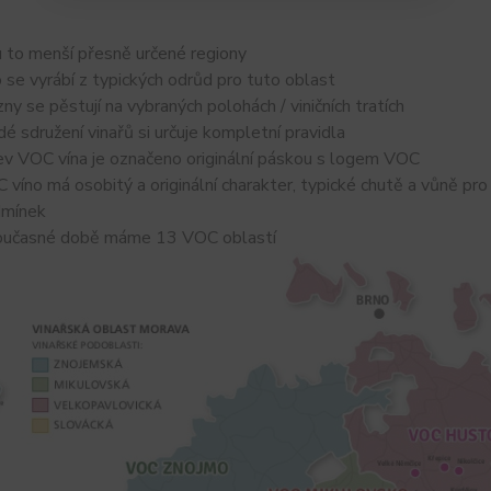
u to menší přesně určené regiony
o se vyrábí z typických odrůd pro tuto oblast
zny se pěstují na vybraných polohách / viničních tratích
dé sdružení vinařů si určuje kompletní pravidla
ev VOC vína je označeno originální páskou s logem VOC
 víno má osobitý a originální charakter, typické chutě a vůně pro 
mínek
oučasné době máme 13 VOC oblastí