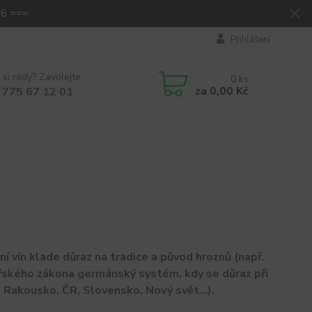
26 ===
Přihlášení
 si rady? Zavolejte.
0
ks
za
0,00 Kč
 775 67 12 01
 vín klade důraz na tradice a původ hroznů (např.
inařského zákona germánský systém, kdy se důraz při
 Rakousko, ČR, Slovensko, Nový svět...).