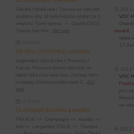
2) 2011 
Záložka Italská vína / Toscana se nám plní
VOC Mi
skvělými víny. Již nyní můžete vybírat ze 3
Chardo
vinařství: Torre Serena = Chianti DOCG
modré
Tenuta San Vinc...
číst celé
vinice
20.04.2026
12 čle
58) Vína z PROVENCE - skladem
Legendární růžová vína z Provence /
Francie. Provence kromě růžových vín
3) 2011 
nabízí i bílá a červená vína. Chateau Vert -
VOC M
nedaleko Středozemního moře C...
číst
Franko
celé
pro rosé
fénické v
21.02.2026
ve sdruže
57 Aktuálně doplněno o novinky:
FRANCIE: == Champagne == Alsasko ==
Jura == Languedoc ITÁLIE: == Toscana
4) 2012 
== Friuli – Venezia Giulia == Sicilia ČESKÁ