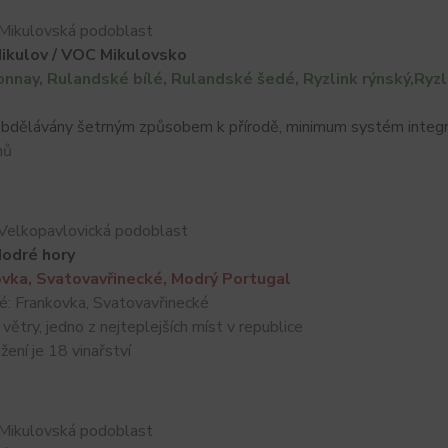
Mikulovská podoblast
kulov / VOC Mikulovsko
nnay, Rulandské bílé, Rulandské šedé, Ryzlink rýnský,Ryzl
 obdělávány šetrným způsobem k přírodě, minimum systém integ
nů
Velkopavlovická podoblast
odré hory
vka, Svatovavřinecké, Modrý Portugal
: Frankovka, Svatovavřinecké
ětry, jedno z nejteplejších míst v republice
ní je 18 vinařství
Mikulovská podoblast