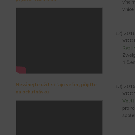
vína mus
vinice o
12) 2018
VOC 
Ryzli
Zweigelt
4 člen
Neváhejte užít si fajn večer, přijďte
13) 2019
na ochutnávku
VOC 
Veltl
pro rosé
spolek 