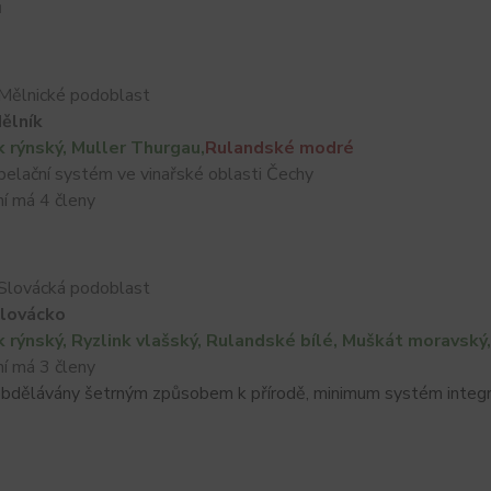
ů
Mělnické podoblast
ělník
k rýnský, Muller Thurgau,
Rulandské modré
elační systém ve vinařské oblasti Čechy
í má 4 členy
Slovácká podoblast
lovácko
k rýnský, Ryzlink vlašský, Rulandské bílé, Muškát moravský,
 má 3 členy
 obdělávány šetrným způsobem k přírodě, minimum systém integ