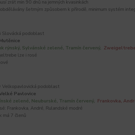
í zrát min 90 dnů na jemných kvasinkách
bdělávány šetrným způsobem k přírodě, minimum systém inte
 Slovácká podoblast
Mutěnice
nk rýnský, Sylvánské zelené, Tramín červený,
Zweigeltreb
rebe lze i rosé
ové
 Velkopavlovická podoblast
Velké Pavlovice
ínské zelené, Neuburské, Tramín červený,
Frankovka, And
: Frankovka, André, Rulandské modré
má 7 členů