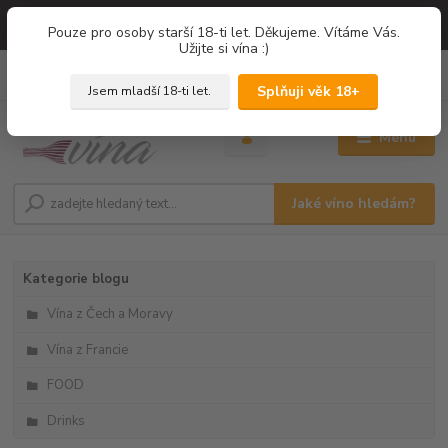
=== NOVÁ DEGUSTACE = vína z PROVENCE - Francie / Degustace 2026
Pouze pro osoby starší 18-ti let. Děkujeme. Vítáme Vás.
===
Užijte si vína :)
0
ks
+420 775 67 12 01
za
0,00 Kč
Splňuji věk 18+
Jsem mladší 18-ti let.
Menu
Jaké víno hledám?
Kategorie blogu
Vína z Čech a Moravy
Vína z Francie
FOOD
Drinks