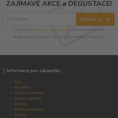
ZAJÍMAVÉ AKCE a DEGUSTACE!
Přihlásit se
Souhlasím se
zpracováním osobních údajů
za účelem rozesílky newsletteru.
Můžete se kdykoliv odhlásit. Novinky zasíláme jednou za dva týdny.
Informace pro zákazníky
Blog
Náš příběh
Obchodní podnínky
Doprava a platba
Kontakty
Nabídka sortimentu
Novinky