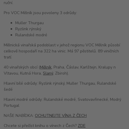
ruční.
Pro VOC Mělník jsou povoleny 3 odrůdy:
Muller Thurgau
Ryzlink rýnský
Rulandské modré
Mělnická vinařská podoblast v jehož regionu VOC Mělník působí
celkově hospodaří na 322 ha vinic. Má 97 pěstitelů. 89 viničních
tratí.
40 vinařských obcí (
Mělník
, Praha, Čáslav, Karlštejn, Kralupy n
Vltavou, Kutná Hora,
Slaný
, Zbiroh).
Hlavní bílé odrůdy: Ryzlink rýnský, Muller Thurgau, Rulandské
šedé
Hlavní modré odrůdy: Rulandské modré, Svatovavřinecké, Modrý
Portugal
NAŠE NABÍDKA:
OCHUTNEJTE VÍNA Z ČECH
Chcete si přečíst knihu o vínech z Čech?
ZDE