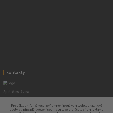
kontakty
Společenská vína
Petr Bejblík
Pro základní funkčnost, zpříjemnění používání webu, analytické
+420 775 67 12 01
účely a v případě udělení souhlasu také pro účely cílení reklamy