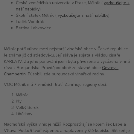
Česká zemědělská univerzita v Praze, Mělník (
vyzkoušejte z
naší nabídky
)
Školní statek Mělník (
vyzkoušejte z naší nabídky
)
Luděk Vondrák
Bettina Lobkowicz
Mělník patří vůbec mezi nejstarší vinařské obce v České republice.
Je známa již od středověku. Její sláva je spjata s vládou císaře
KARLA IV. Za jeho panování jsem byla přivezena a vysázena vinná
réva z Burgundska. Pravděpodobně ze slavné obce
Gevrey -
Chambertin
. Působili zde burgundské vinařské rodiny.
VOC Mělník má 7 viničních tratí. Zahrnuje regiony obcí:
Mělník
Kly
Velký Borek
Liběchov
Nadmořská výška vinic je nižší. Rozprostírají se kolem řek Labe a
Vltava. Podloží tvoří vápenec a naplaveniny štěrkopísku. Sklizeň je