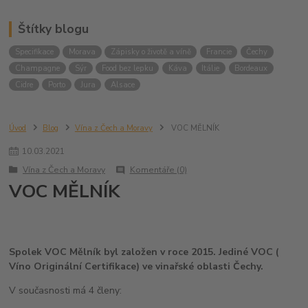
Štítky blogu
Specifikace
Morava
Zápisky o životě a víně
Francie
Čechy
Champagne
Sýr
Food bez lepku
Káva
Itálie
Bordeaux
Cidre
Porto
Jura
Alsace
Úvod
Blog
Vína z Čech a Moravy
VOC MĚLNÍK
10
.
03
.
2021
Vína z Čech a Moravy
Komentáře (0)
VOC MĚLNÍK
Spolek VOC Mělník byl založen v roce 2015. Jediné VOC (
Víno Originální Certifikace) ve vinařské oblasti Čechy.
V současnosti má 4 členy: