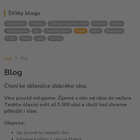
Štítky blogu
Specifikace
Morava
Zápisky o životě a víně
Francie
Čechy
Champagne
Sýr
Food bez lepku
Káva
Itálie
Bordeaux
Cidre
Porto
Jura
Alsace
Úvod
Blog
Blog
Čtení ke skleničce dobrého vína.
Víno prostě milujeme. Žijeme s ním od rána do večera.
Tenhle úžasný svět až 5 000 vůní a chutí teď chceme
přiblížit i Vám.
Objevte:
Jak poznat to nejlepší víno
Informace přímo z cest ve Francii