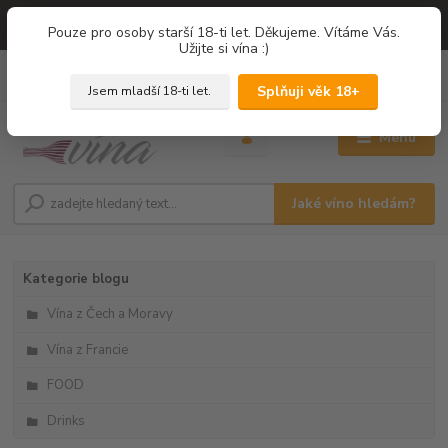
=== NOVÁ DEGUSTACE = vína z PROVENCE - Francie / Degustace 2026
Pouze pro osoby starší 18-ti let. Děkujeme. Vítáme Vás.
===
Užijte si vína :)
0
ks
+420 775 67 12 01
za
0,00 Kč
Splňuji věk 18+
Jsem mladší 18-ti let.
Menu
Jaké víno hledám?
Kategorie blogu
Vína z Čech a Moravy
Vína z Francie
FOOD
Drinks