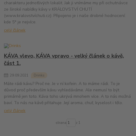
charakteru jednotlivých lokalit. Jak ji vnímáme my při ochutnávce
ze široké nabídky kávy v KRÁLOVSTVÍ CHUTÍ
(www.kralovstvíchuti.cz): Připojeno je i naše drobné hodnocení:
kde 5* je nejvíce.
celý článek
KÁVA vlevo, KÁVA vpravo - velký článek o kávě,
část 1.
29
.
09
.
2021
Drinks
Máte rádi kávu? Proč ne. Je v ní kofein. A to máme rádi. To je
důvod proč především kávu vyhledáváme. Ale nemusí to být
primárně jen toto. Káva toho ukrývá mnohem více. A to nás možná
baví. To nás na kávě přitahuje. Její aroma, chuť, kyselost i tělo.
celý článek
strana
z 1