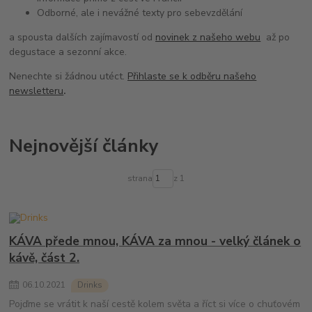
Odborné, ale i nevážné texty pro sebevzdělání
a spousta dalších zajímavostí od
novinek z našeho webu
až po
degustace a sezonní akce.
Nenechte si žádnou utéct.
Přihlaste se k odběru našeho
newsletteru
.
Nejnovější články
strana
z 1
KÁVA přede mnou, KÁVA za mnou - velký článek o
kávě, část 2.
06
.
10
.
2021
Drinks
Pojďme se vrátit k naší cestě kolem světa a říct si více o chuťovém