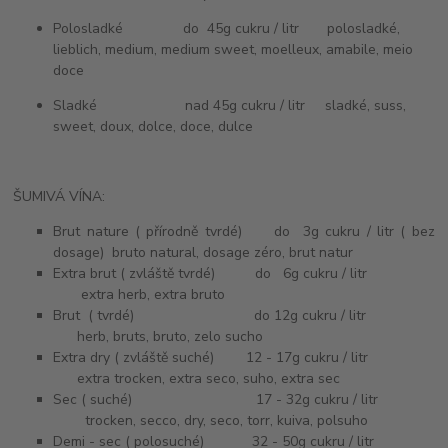
Polosladké do 45g cukru / litr polosladké,
lieblich, medium, medium sweet, moelleux, amabile, meio
doce
Sladké nad 45g cukru / litr sladké, suss,
sweet, doux, dolce, doce, dulce
ŠUMIVÁ VÍNA:
Brut nature ( přírodně tvrdé) do 3g cukru / litr ( bez
dosage) bruto natural, dosage zéro, brut natur
Extra brut ( zvláště tvrdé) do 6g cukru / litr
extra herb, extra bruto
Brut ( tvrdé) do 12g cukru / litr
herb, bruts, bruto, zelo sucho
Extra dry ( zvláště suché) 12 - 17g cukru / litr
extra trocken, extra seco, suho, extra sec
Sec ( suché) 17 - 32g cukru / litr
trocken, secco, dry, seco, torr, kuiva, polsuho
Demi - sec ( polosuché) 32 - 50g cukru / litr