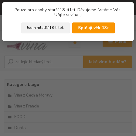
=== NOVÁ DEGUSTACE = vína z PROVENCE - Francie / Degustace 2026
Pouze pro osoby starší 18-ti let. Děkujeme. Vítáme Vás.
===
Užijte si vína :)
0
ks
+420 775 67 12 01
za
0,00 Kč
Splňuji věk 18+
Jsem mladší 18-ti let.
Menu
Jaké víno hledám?
Kategorie blogu
Vína z Čech a Moravy
Vína z Francie
FOOD
Drinks