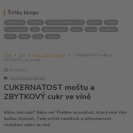
Štítky blogu
Specifikace
Morava
Zápisky o životě a víně
Francie
Čechy
Champagne
Sýr
Food bez lepku
Káva
Itálie
Bordeaux
Cidre
Porto
Jura
Alsace
Úvod
Blog
Vína z Čech a Moravy
CUKERNATOST moštu a
ZBYTKOVÝ cukr ve víně
01
.
04
.
2021
Vína z Čech a Moravy
CUKERNATOST moštu a
ZBYTKOVÝ cukr ve víně
Máte rádi cukr? Nebo ne? Pojďme se podívat, která vína Vám
budou chutnat. Tedy určitě neuškodí si připomenout
rozložení cukru ve víně.