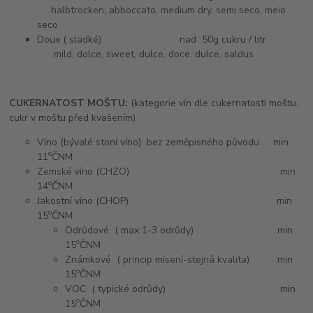
halbtrocken, abboccato, medium dry, semi seco, meio
seco
Doux ( sladké) nad 50g cukru / litr
mild, dolce, sweet, dulce, doce, dulce, saldus
CUKERNATOST MOŠTU:
(kategorie vín dle cukernatosti moštu,
cukr v moštu před kvašením)
Víno (bývalé stoní víno) bez zeměpisného původu min
o
11
ČNM
Zemské víno (CHZO) min
o
14
ČNM
Jakostní víno (CHOP) min
o
15
ČNM
Odrůdové ( max 1-3 odrůdy) min
o
15
ČNM
Známkové ( princip mísení-stejná kvalita) min
o
15
ČNM
VOC ( typické odrůdy) min
o
15
ČNM