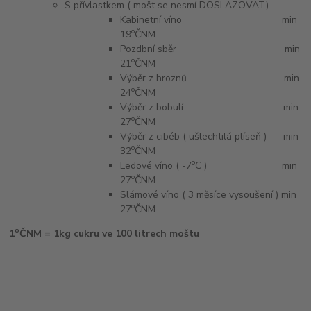
S přívlastkem ( mošt se nesmí DOSLAZOVAT)
Kabinetní víno min
o
19
ČNM
Pozdbní sběr min
o
21
ČNM
Výběr z hroznů min
o
24
ČNM
Výběr z bobulí min
o
27
ČNM
Výběr z cibéb ( ušlechtilá plíseň ) min
o
32
ČNM
o
Ledové víno ( -7
C ) min
o
27
ČNM
Slámové víno ( 3 měsíce vysoušení ) min
o
27
ČNM
o
1
ČNM = 1kg cukru ve 100 litrech moštu