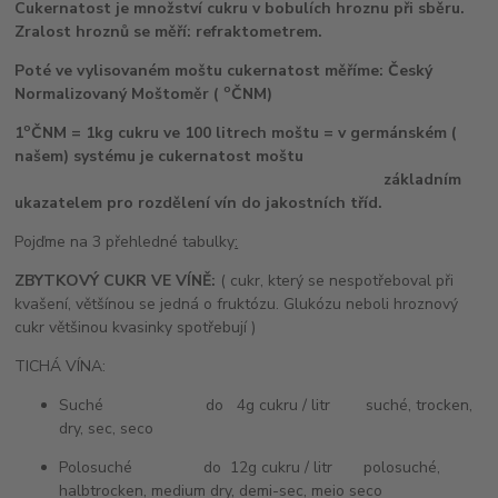
Cukernatost je množství cukru v bobulích hroznu při sběru.
Zralost hroznů se měří: refraktometrem.
Poté ve vylisovaném moštu cukernatost měříme: Český
o
Normalizovaný Moštoměr (
ČNM)
o
1
ČNM = 1kg cukru ve 100 litrech moštu = v germánském (
našem) systému je cukernatost moštu
základním
ukazatelem pro rozdělení vín do jakostních tříd.
Pojďme na 3 přehledné tabulky
:
ZBYTKOVÝ CUKR VE VÍNĚ:
( cukr, který se nespotřeboval při
kvašení, většínou se jedná o fruktózu. Glukózu neboli hroznový
cukr většinou kvasinky spotřebují )
TICHÁ VÍNA:
Suché do 4g cukru / litr suché, trocken,
dry, sec, seco
Polosuché do 12g cukru / litr polosuché,
halbtrocken, medium dry, demi-sec, meio seco