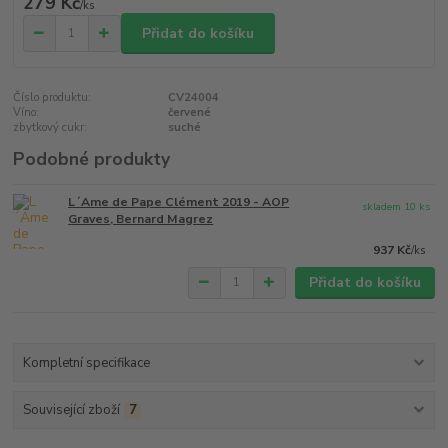
279 Kč
/
ks
Přidat do košíku
Číslo produktu:
CV24004
Víno:
červené
zbytkový cukr:
suché
Podobné produkty
L´Ame de Pape Clément 2019 - AOP
skladem 10 ks
Graves, Bernard Magrez
937 Kč
/
ks
Přidat do košíku
Kompletní specifikace
Související zboží
7