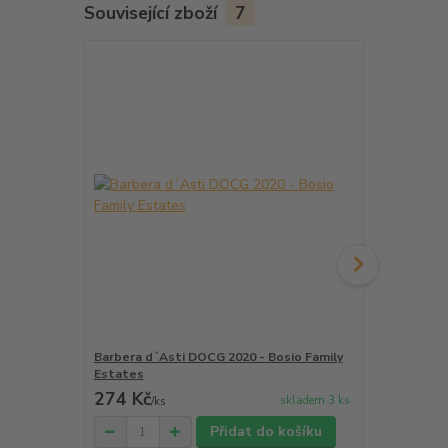
Související zboží
7
Barbera d´Asti DOCG 2020 - Bosio Family
Refosco dal
Estates
Perusini
274 Kč
358 Kč
skladem 3 ks
/
ks
/
ks
Přidat do košíku