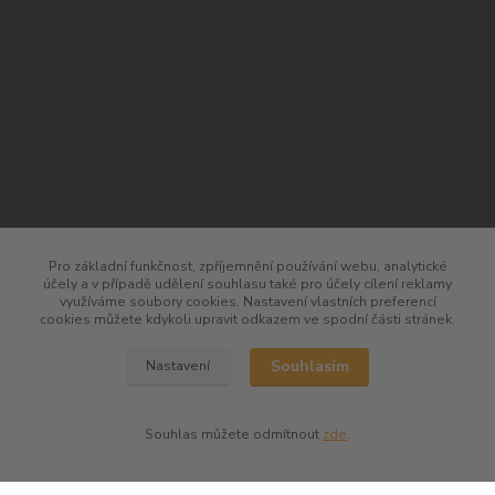
Pro základní funkčnost, zpříjemnění používání webu, analytické
kontakty
účely a v případě udělení souhlasu také pro účely cílení reklamy
využíváme soubory cookies. Nastavení vlastních preferencí
cookies můžete kdykoli upravit odkazem ve spodní části stránek.
Společenská vína
Souhlasím
Nastavení
Petr Bejblík
+420 775 67 12 01
Souhlas můžete odmítnout
zde
.
petr.bejblik@spolecenska-vina.cz