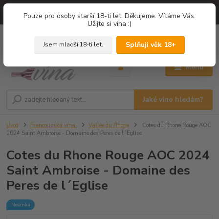
=== NOVÁ DEGUSTACE = vína z PROVENCE - Francie / Degustace 2026
Pouze pro osoby starší 18-ti let. Děkujeme. Vítáme Vás.
===
Užijte si vína :)
0
ks
+420 775 67 12 01
za
0,00 Kč
Splňuji věk 18+
Jsem mladší 18-ti let.
Menu
Jaké víno hledám?
Úvod
Francouzská vína
Vallée du Rhone
Cotes du Rhone Rouge AOC
2024 Saint Ambroise - Domaine des Peres de l´Eglise
Cotes du Rhone Rouge AOC 2024
Saint Ambroise - Domaine des
Peres de l´Eglise
Novinka