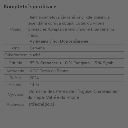
Kompletní specifikace
Jemné sametové červené víno, kde dominuje
legendární odrůda oblasti Cotes du Rhone =
Popis:
Grenache
. Komplexní víno vhodné k červenému
masu.
Vynikající víno. Doporučujeme.
Víno
Červené
Cukernatost
suché
Odrůda
85 % Grenache + 10 % Carignan + 5 % Syrah
Kategorie
AOC Cotes du Rhone
Ročník
2024
Alkohol
14 %
Domaine des Peres de l´Eglise, Chateauneuf
Výrobce
du Pape, Vallée du Rhone
střednědobá
Archivace