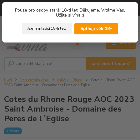
=== NOVÁ DEGUSTACE = vína z PROVENCE - Francie / Degustace 2026
Pouze pro osoby starší 18-ti let. Děkujeme. Vítáme Vás.
===
Užijte si vína :)
0
ks
+420 775 67 12 01
za
0,00 Kč
Splňuji věk 18+
Jsem mladší 18-ti let.
Menu
Jaké víno hledám?
Úvod
Francouzská vína
Vallée du Rhone
Cotes du Rhone Rouge AOC
2023 Saint Ambroise - Domaine des Peres de l´Eglise
Cotes du Rhone Rouge AOC 2023
Saint Ambroise - Domaine des
Peres de l´Eglise
Novinka