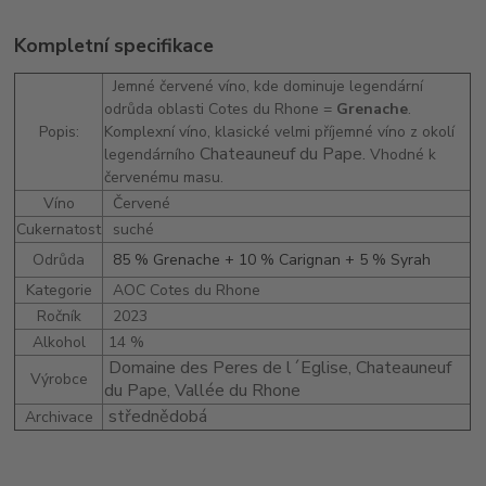
Kompletní specifikace
Jemné červené víno, kde dominuje legendární
odrůda oblasti Cotes du Rhone =
Grenache
.
Popis:
Komplexní víno, klasické velmi příjemné víno z okolí
Chateauneuf du Pape.
legendárního
Vhodné k
červenému masu.
Víno
Červené
Cukernatost
suché
Odrůda
85 % Grenache + 10 % Carignan + 5 % Syrah
Kategorie
AOC Cotes du Rhone
Ročník
2023
Alkohol
14 %
Domaine des Peres de l´Eglise, Chateauneuf
Výrobce
du Pape, Vallée du Rhone
střednědobá
Archivace