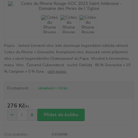
Popis: Jemné červené víno, kde dominuje legendární odrůda oblasti
Cotes du Rhone = Grenache. Komplexní víno, klasické velmi příjemné
víno z okolí legendárního Chateauneuf du Pape. Vhodné k červenému
masu. Víno Červené Cukernatost suché Odrůda 85 % Grenache + 10
% Carignan + 5 % Syra...
celý popis
Dostupnost
skladem > 10 ks
276 Kč
/
ks
Přidat do košíku
Číslo produktu:
CV24008