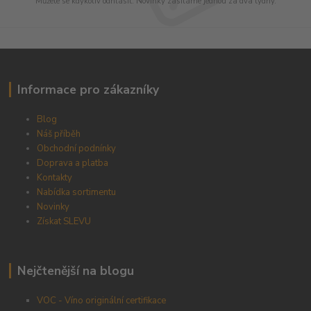
Můžete se kdykoliv odhlásit. Novinky zasíláme jednou za dva týdny.
Informace pro zákazníky
Blog
Náš příběh
Obchodní podnínky
Doprava a platba
Kontakty
Nabídka sortimentu
Novinky
Získat SLEVU
Nejčtenější na blogu
VOC - Víno originální certifikace