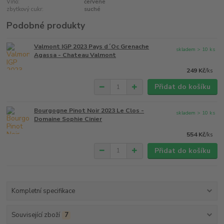
Víno:
červené
zbytkový cukr:
suché
Podobné produkty
Valmont IGP 2023 Pays d´Oc Grenache
skladem > 10 ks
Agassa - Chateau Valmont
249 Kč
/
ks
Přidat do košíku
Bourgogne Pinot Noir 2023 Le Clos -
skladem > 10 ks
Domaine Sophie Cinier
554 Kč
/
ks
Přidat do košíku
Kompletní specifikace
Související zboží
7