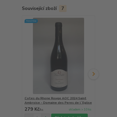
Související zboží
7
Novinka
Cotes du Rhone Rouge AOC 2024 Saint
Valmont IGP
Ambroise - Domaine des Peres de l´Eglise
Estornel - 
279 Kč
249 Kč
skladem > 10 ks
/
ks
/
ks