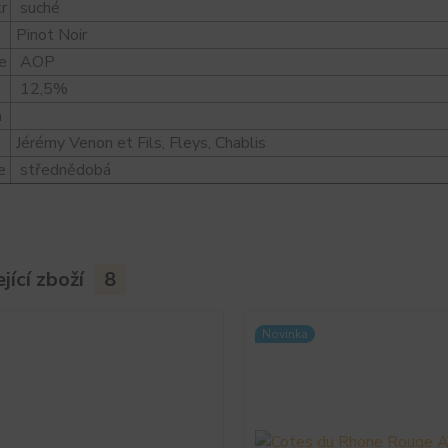
kr
suché
Pinot Noir
e
AOP
l
12,5%
a
e
Jérémy Venon et Fils, Fleys, Chablis
e
střednědobá
jící zboží
8
Novinka