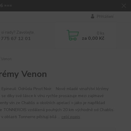
26 ===
Přihlášení
 si rady? Zavolejte.
0
ks
za
0,00 Kč
 775 67 12 01
y Venon
érémy Venon
 Epineuil: Odrůda Pinot Noir. Nové mladé vinařství Jérémy
se díky své lásce k vínu rychle prosazuje mezi zajímavé
enty vín ze Chablis a okolních apelací = jako je například
e TONNEROIS vzdálená pouhých 20 km východně od Chablis.
v oblasti Tonnerre pěstují bílá ...
celý popis