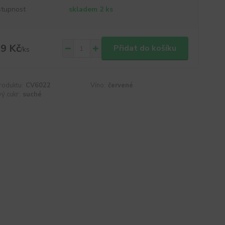
tupnost
skladem 2 ks
9 Kč
Přidat do košíku
/
ks
roduktu:
CV6022
Víno:
červené
ý cukr:
suché