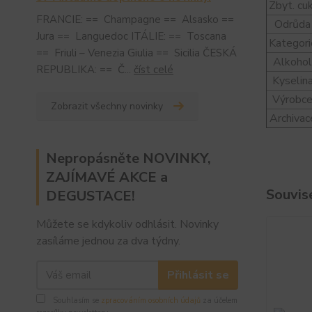
Zbyt. cu
FRANCIE: == Champagne == Alsasko ==
Odrůda
Jura == Languedoc ITÁLIE: == Toscana
Kategori
== Friuli – Venezia Giulia == Sicilia ČESKÁ
Alkoho
REPUBLIKA: == Č...
číst celé
Kyselin
Výrobc
Zobrazit všechny novinky
Archivac
Nepropásněte NOVINKY,
ZAJÍMAVÉ AKCE a
Souvise
DEGUSTACE!
Můžete se kdykoliv odhlásit. Novinky
zasíláme jednou za dva týdny.
Přihlásit se
Souhlasím se
zpracováním osobních údajů
za účelem