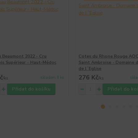
 Beaumont 2022 - Cru
Cotes du Rhone Rouge AOC
is Supérieur - Haut-Médoc
Saint Ambroise - Domaine d
de l´Eglise
č
276 Kč
skladem 8 ks
skla
/
ks
/
ks
Přidat do košíku
Přidat do ko