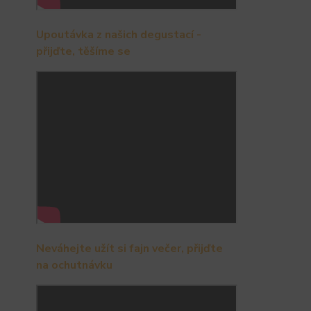
Upoutávka z našich degustací -
přijďte, těšíme se
Neváhejte užít si fajn večer, přijďte
na ochutnávku