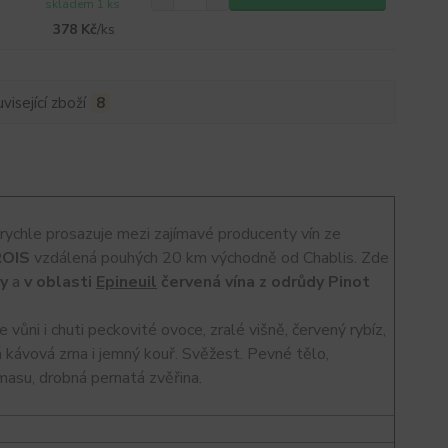
skladem 1 ks
378 Kč
/
ks
visející zboží
8
u rychle prosazuje mezi zajímavé producenty vín ze
OIS
vzdálená pouhých 20 km východně od Chablis. Zde
ay
a
v oblasti
Epineuil
červená vína z odrůdy Pinot
 vůni i chuti peckovité ovoce, zralé višně, červený rybíz,
ná kávová zrna i jemný kouř. Svěžest. Pevné tělo,
asu, drobná pernatá zvěřina.