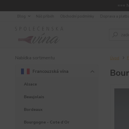
=== N
Blog
Náš příběh
Obchodní podmínky
Doprava a platb
Nabídka sortimentu
Úvod
F
Bour
Francouzská vína
Alsace
Beaujolais
Bordeaux
Bourgogne - Cote ď Or