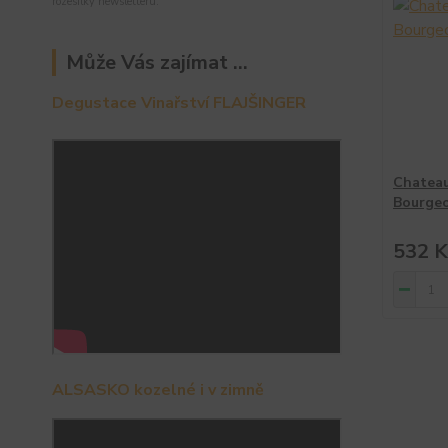
rozesílky newsletteru.
Může Vás zajímat ...
Degustace Vinařství FLAJŠINGER
Chateau
Bourgeo
532 K
ALSASKO kozelné i v zimně