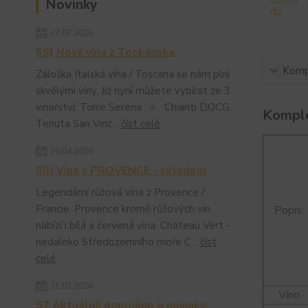
Novinky
27.07.2026
59) Nová vína z Toskánska
Kompl
Záložka Italská vína / Toscana se nám plní
skvělými víny. Již nyní můžete vybírat ze 3
vinařství: Torre Serena = Chianti DOCG
Komple
Tenuta San Vinc...
číst celé
20.04.2026
58) Vína z PROVENCE - skladem
Legendární růžová vína z Provence /
Francie. Provence kromě růžových vín
Popis:
nabízí i bílá a červená vína. Chateau Vert -
nedaleko Středozemního moře C...
číst
celé
21.02.2026
Víno
57 Aktuálně doplněno o novinky: