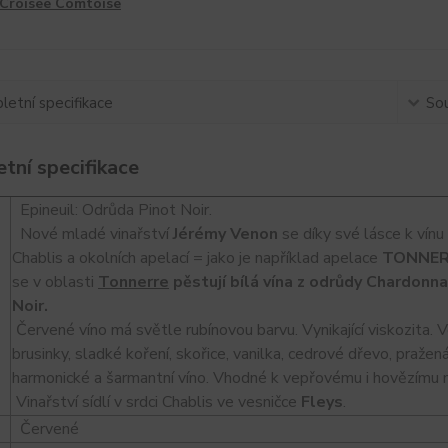
Croisee Comtoise
etní specifikace
Sou
tní specifikace
Epineuil:
Odrůda Pinot Noir.
Nové mladé vinařství
Jérémy Venon
se díky své lásce k vín
Chablis a okolních apelací = jako je například apelace
TONNER
se v oblasti
Tonnerre
pěstují bílá vína z odrůdy Chardonn
Noir.
Červené víno má světle rubínovou barvu. Vynikající viskozita. Ve
brusinky, sladké koření, skořice, vanilka, cedrové dřevo, praže
harmonické a šarmantní víno.
Vhodné
k vepřovému i hovězímu m
Vinařství sídlí v srdci Chablis ve vesničce
Fleys
.
Červené