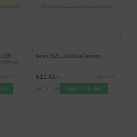
 2023
Irancy 2022 - Clotilda Davenne
Co
es Peres
Bo
Co
611 Kč
4
dem > 10 ks
skladem 3 ks
/
ks
šíku
Přidat do košíku