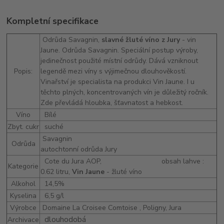
Kompletní specifikace
Odrůda Savagnin,
slavné žluté víno z Jury
- vin
Jaune. Odrůda Savagnin. Speciální postup výroby,
jedinečnost použité místní odrůdy. Dává vzniknout
Popis:
legendě mezi víny s výjimečnou dlouhověkostí.
Vinařství je specialista na produkci Vin Jaune. I u
těchto plných, koncentrovaných vín je důležitý ročník.
Zde převládá hloubka, šťavnatost a hebkost.
Víno
Bílé
Zbyt. cukr
suché
Savagnin
Odrůda
autochtonní odrůda Jury
Cote du Jura AOP,
obsah lahve :
Kategorie
0.62 litru,
Vin Jaune
- žluté víno
Alkohol
14,5%
Kyselina
6,5 g/l
Výrobce
Domaine La Croisee Comtoise , Poligny
, Jura
dlouhodobá
Archivace