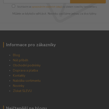
Souhlasím se
zpracováním osobních údajů
za účelem rozesílky newsletteru.
Můžete se kdykoliv odhlásit. Novinky zasíláme jednou za dva týdny.
Informace pro zákazníky
Blog
Náš příběh
Obchodní podnínky
Doprava a platba
Kontakty
Nabídka sortimentu
Novinky
Získat SLEVU
Nejčtenější na blogu