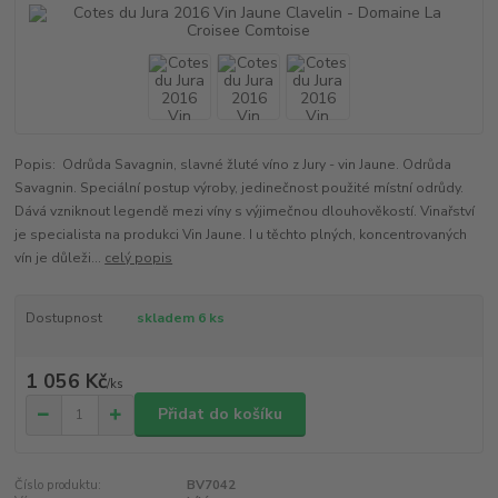
Popis: Odrůda Savagnin, slavné žluté víno z Jury - vin Jaune. Odrůda
Savagnin. Speciální postup výroby, jedinečnost použité místní odrůdy.
Dává vzniknout legendě mezi víny s výjimečnou dlouhověkostí. Vinařství
je specialista na produkci Vin Jaune. I u těchto plných, koncentrovaných
vín je důleži...
celý popis
Dostupnost
skladem 6 ks
1 056 Kč
/
ks
Přidat do košíku
Číslo produktu:
BV7042