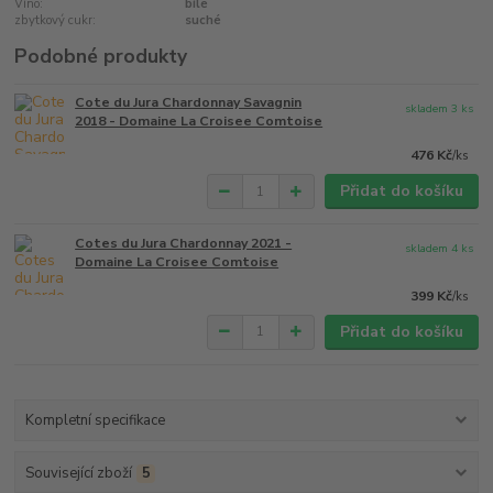
Víno:
bílé
zbytkový cukr:
suché
Podobné produkty
Cote du Jura Chardonnay Savagnin
skladem 3 ks
2018 - Domaine La Croisee Comtoise
476 Kč
/
ks
Přidat do košíku
Cotes du Jura Chardonnay 2021 -
skladem 4 ks
Domaine La Croisee Comtoise
399 Kč
/
ks
Přidat do košíku
Kompletní specifikace
Související zboží
5