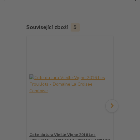
Související zboží
5
Cote du Jura Vieille Vigne 2016 Les
Chateau l´É