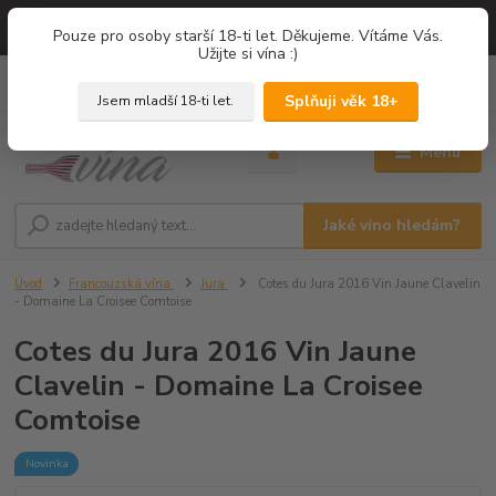
=== NOVÁ DEGUSTACE = vína z PROVENCE - Francie / Degustace 2026
Pouze pro osoby starší 18-ti let. Děkujeme. Vítáme Vás.
===
Užijte si vína :)
0
ks
+420 775 67 12 01
za
0,00 Kč
Splňuji věk 18+
Jsem mladší 18-ti let.
Menu
Jaké víno hledám?
Úvod
Francouzská vína
Jura
Cotes du Jura 2016 Vin Jaune Clavelin
- Domaine La Croisee Comtoise
Cotes du Jura 2016 Vin Jaune
Clavelin - Domaine La Croisee
Comtoise
Novinka