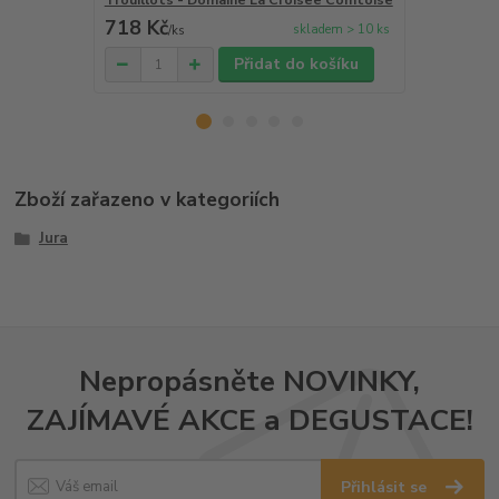
Trouillots - Domaine La Croisee Comtoise
L´Étoile
718 Kč
421 Kč
skladem > 10 ks
/
ks
/
ks
Přidat do košíku
Zboží zařazeno v kategoriích
Jura
Nepropásněte NOVINKY,
ZAJÍMAVÉ AKCE a DEGUSTACE!
Přihlásit se