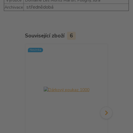
Výrobce
Domaine Les Monts Martin, Poligny, Jura
střednědobá
Archivace
Související zboží
6
Novinka