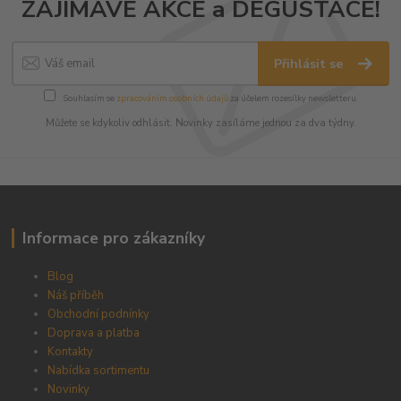
ZAJÍMAVÉ AKCE a DEGUSTACE!
Přihlásit se
Souhlasím se
zpracováním osobních údajů
za účelem rozesílky newsletteru.
Můžete se kdykoliv odhlásit. Novinky zasíláme jednou za dva týdny.
Informace pro zákazníky
Blog
Náš příběh
Obchodní podnínky
Doprava a platba
Kontakty
Nabídka sortimentu
Novinky