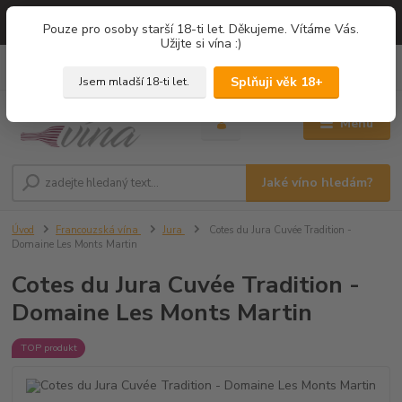
=== NOVÁ DEGUSTACE = vína z PROVENCE - Francie / Degustace 2026
Pouze pro osoby starší 18-ti let. Děkujeme. Vítáme Vás.
===
Užijte si vína :)
0
ks
+420 775 67 12 01
za
0,00 Kč
Splňuji věk 18+
Jsem mladší 18-ti let.
Menu
Jaké víno hledám?
Úvod
Francouzská vína
Jura
Cotes du Jura Cuvée Tradition -
Domaine Les Monts Martin
Cotes du Jura Cuvée Tradition -
Domaine Les Monts Martin
TOP produkt