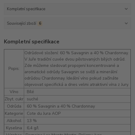
Kompletní specifikace
Související zboží
6
Kompletní specifikace
Odrůdové složení: 60 % Savagnin a 40 % Chardonnay.
V Juře tradiční cuvée dvou pěstovaných bílých odrůd.
Zde můžeme sledovat propojení koncentrované a
Popis:
aromatické odrůdy Savagnin se svěží a minerální
odrůdou Chardonnay. Ideální víno pokud začínáte
objevovat specifická a dnes velmi atraktivní vína z Jury.
Víno
Bílé
Zbyt. cukr
suché
Odrůda
60 % Savagnin a 40 % Chardonnay
Kategorie
Cote du Jura AOP
Alkohol
13 %
Kyselina
6,4 g/l