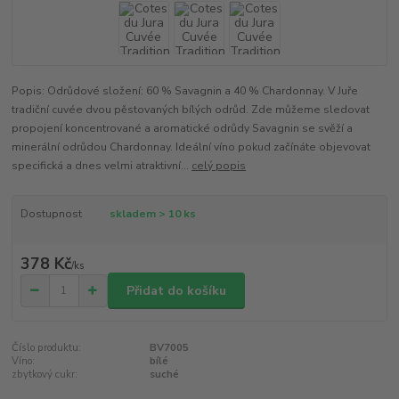
Popis: Odrůdové složení: 60 % Savagnin a 40 % Chardonnay. V Juře
tradiční cuvée dvou pěstovaných bílých odrůd. Zde můžeme sledovat
propojení koncentrované a aromatické odrůdy Savagnin se svěží a
minerální odrůdou Chardonnay. Ideální víno pokud začínáte objevovat
specifická a dnes velmi atraktivní...
celý popis
Dostupnost
skladem > 10 ks
378 Kč
/
ks
Přidat do košíku
Číslo produktu:
BV7005
Víno:
bílé
zbytkový cukr:
suché