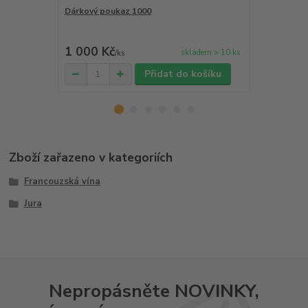
Dárkový poukaz 1000
Cote du Jur
Domaine Le
1 000 Kč
311 Kč
skladem > 10 ks
/
ks
/
ks
Přidat do košíku
Zboží zařazeno v kategoriích
Francouzská vína
Jura
Nepropásněte NOVINKY,