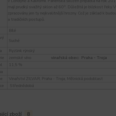
v Londýně a Kalifornii. Panenská sklizeň připadla na rok 201
o
mají prudký svažitý sklon až 60
. Důležitá je blízkost řeky 
zpracovány jen ty nejkvalitnější hrozny. Což je základ k budou
a tradičních postupů.
Bílé
vý
Suché
a
Ryzlink rýnský
rie
zemské víno
vinařská obec: Praha - Troja
ol
11,5 %
na
ce
Vinařství ZILVAR, Praha - Troja, Mělnická podoblast
ace
Střednědobá
jící zboží
8