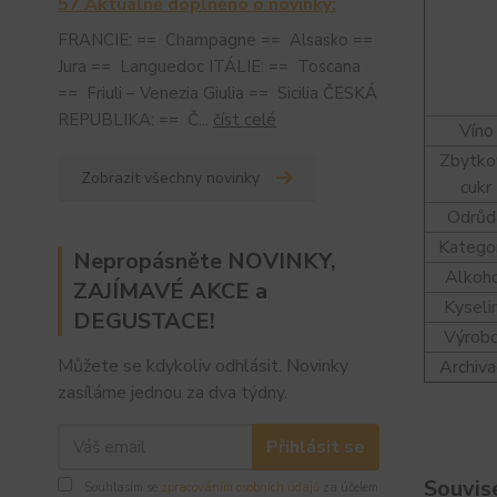
57 Aktuálně doplněno o novinky:
FRANCIE: == Champagne == Alsasko ==
Jura == Languedoc ITÁLIE: == Toscana
== Friuli – Venezia Giulia == Sicilia ČESKÁ
REPUBLIKA: == Č...
číst celé
Víno
Zbytko
Zobrazit všechny novinky
cukr
Odrůd
Katego
Nepropásněte NOVINKY,
Alkoh
ZAJÍMAVÉ AKCE a
Kyseli
DEGUSTACE!
Výrob
Můžete se kdykoliv odhlásit. Novinky
Archiv
zasíláme jednou za dva týdny.
Přihlásit se
Souvise
Souhlasím se
zpracováním osobních údajů
za účelem