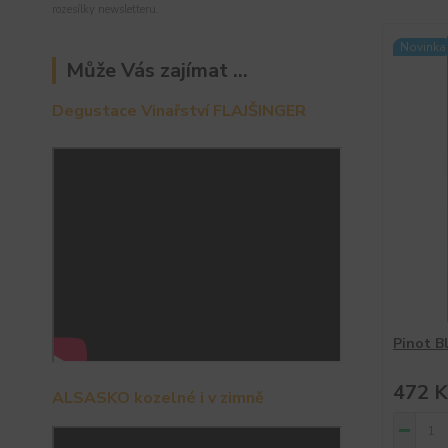
rozesílky newsletteru.
Novinka
Může Vás zajímat ...
Degustace Vinařství FLAJŠINGER
Pinot Bl
472 K
ALSASKO kozelné i v zimně