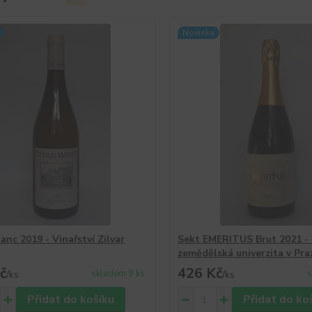
Novinka
anc 2019 - Vinařství Zilvar
Sekt EMERITUS Brut 2021 -
zemědělská univerzita v Pra
č
426 Kč
skladem 9 ks
s
/
ks
/
ks
Přidat do košíku
Přidat do ko