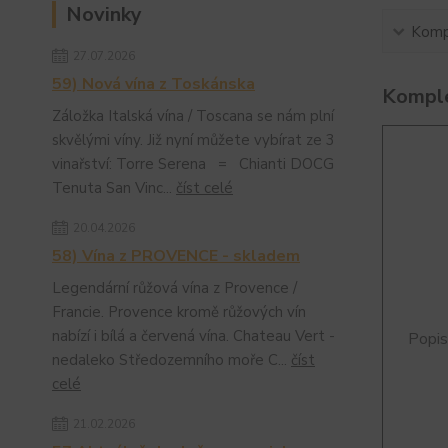
Novinky
Kompl
27.07.2026
59) Nová vína z Toskánska
Komple
Záložka Italská vína / Toscana se nám plní
skvělými víny. Již nyní můžete vybírat ze 3
vinařství: Torre Serena = Chianti DOCG
Tenuta San Vinc...
číst celé
20.04.2026
58) Vína z PROVENCE - skladem
Legendární růžová vína z Provence /
Francie. Provence kromě růžových vín
nabízí i bílá a červená vína. Chateau Vert -
Popis
nedaleko Středozemního moře C...
číst
celé
21.02.2026