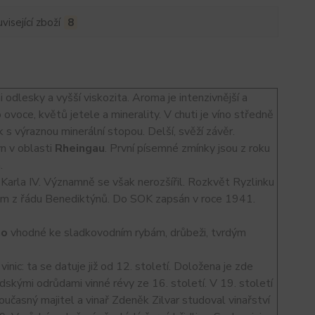
visející zboží
8
 odlesky a vyšší viskozita. Aroma je intenzivnější a
oce, květů jetele a minerality. V chuti je víno středně
k s výraznou minerální stopou. Delší, svěží závěr.
n v oblasti
Rheingau
. První písemné zmínky jsou z roku
.
Karla IV. Významně se však nerozšířil. Rozkvět Ryzlinku
hům z řádu Benediktýnů. Do SOK zapsán v roce 1941.
no
vhodné ke sladkovodním rybám, drůbeži, tvrdým
vinic: ta se datuje již od 12. století. Doložena je zde
dskými odrůdami vinné révy ze 16. století. V 19. století
oučasný majitel a vinař Zdeněk Zilvar studoval vinařství