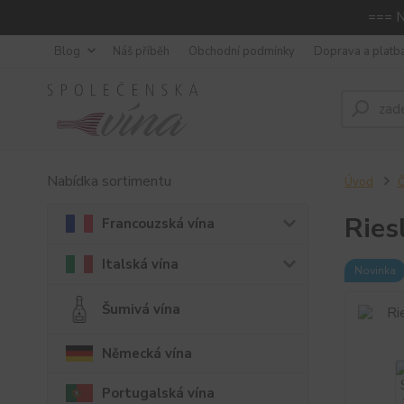
=== N
Blog
Náš příběh
Obchodní podmínky
Doprava a platb
Nabídka sortimentu
Úvod
Č
Ries
Francouzská vína
Italská vína
Novinka
Šumivá vína
Německá vína
Portugalská vína