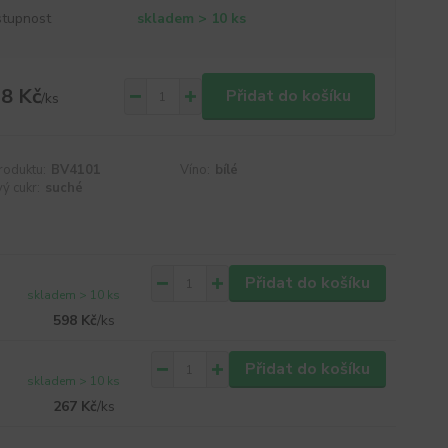
tupnost
skladem > 10 ks
8 Kč
Přidat do košíku
/
ks
roduktu:
BV4101
Víno:
bílé
ý cukr:
suché
Přidat do košíku
skladem > 10 ks
598 Kč
/
ks
Přidat do košíku
skladem > 10 ks
267 Kč
/
ks