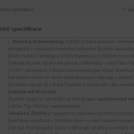
etní specifikace
Sou
tní specifikace
Riesling Schwarzberg:
Sytější zlatavá barva se zelenými
elegantní, s výrazným projevem sušeného žlutého sadového ov
plné a svěží a dominují v ní tóny karamboly a zralých meruně
Odrůda Ryzlink rýnský má původ v Německu v údolí řeky Rý
1435 - sklepmistr Schloss Katzenelnbogen Klaus Klenfisch
Na našem území se tento kultivar poprvé objevuje v období 
rýnského nastal až v době Rudolfa II. především díky mnic
Odrůda má 60 klonů.
Ryzlink rýnský je víno králů: je vnímán jako
společenské ví
:
sýrům. Tip: Pečený vepřový bůček.
Vinařství ZILVAR
je spojeno se zajímavou historií pražských 
existence usedlosti s funkčním lisem a vinicí osázená burgun
zde byl Pomologický ústav vzdělávající vinaře a ovocnáře. S