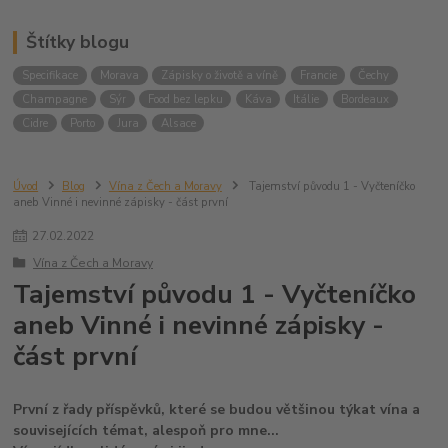
Štítky blogu
Specifikace
Morava
Zápisky o životě a víně
Francie
Čechy
Champagne
Sýr
Food bez lepku
Káva
Itálie
Bordeaux
Cidre
Porto
Jura
Alsace
Úvod
Blog
Vína z Čech a Moravy
Tajemství původu 1 - Vyčteníčko
aneb Vinné i nevinné zápisky - část první
27
.
02
.
2022
Vína z Čech a Moravy
Tajemství původu 1 - Vyčteníčko
aneb Vinné i nevinné zápisky -
část první
První z řady příspěvků, které se budou většinou týkat vína a
souvisejících témat, alespoň pro mne...