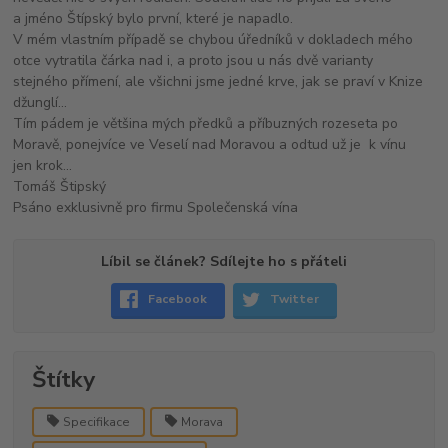
a jméno Štípský bylo první, které je napadlo.
V mém vlastním případě se chybou úředníků v dokladech mého
otce vytratila čárka nad i, a proto jsou u nás dvě varianty
stejného přímení, ale všichni jsme jedné krve, jak se praví v Knize
džunglí...
Tím pádem je většina mých předků a příbuzných rozeseta po
Moravě, ponejvíce ve Veselí nad Moravou a odtud už je k vínu
jen krok...
Tomáš Štipský
Psáno exklusivně pro firmu Společenská vína
Líbil se článek? Sdílejte ho s přáteli
Facebook
Twitter
Štítky
Specifikace
Morava