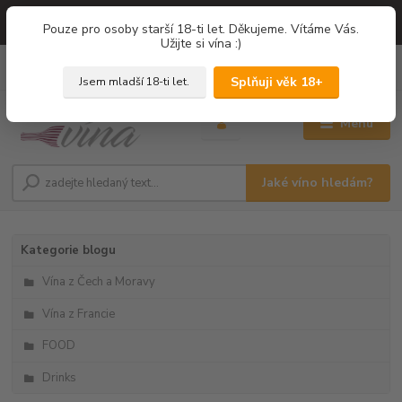
=== NOVÁ DEGUSTACE = vína z PROVENCE - Francie / Degustace 2026
Pouze pro osoby starší 18-ti let. Děkujeme. Vítáme Vás.
===
Užijte si vína :)
0
ks
+420 775 67 12 01
za
0,00 Kč
Splňuji věk 18+
Jsem mladší 18-ti let.
Menu
Jaké víno hledám?
Kategorie blogu
Vína z Čech a Moravy
Vína z Francie
FOOD
Drinks