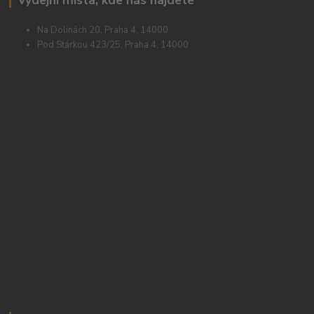
Výdejní místa, kde nás najdete
Na Dolinách 20, Praha 4, 14000
Pod Stárkou 423/25, Praha 4, 14000