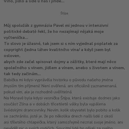
Víno, jídlo a lidé u nás i jinde...
Štípa
Můj spolužák z gymnázia Pavel mi jednou v intenzivní
politické debatě řekl, že ho nezajímají nějaká moje
vyčteníčka...
To slovo je úžasné, tak jsem si s ním vyjednal poplatek za
copyright /jedna láhev kvalitního vína/ a když jsem byl
osloven,
abych zde začal spisovat dojmy a zážitky, které mají něco
společného s vínem, jídlem a vínem, anebo s životem a vínem,
tak tedy začínám...
Babička mi kdysi vyprávěla historku o původu našeho jména
/myslím tím příjmení/. Není ověřená, ani oficiálně zaznamenaná,
pokud vím, ale je rozhodně uvěřitelná.
Na Moravě byla kdysi vesnička Štípa, která existuje dodnes jako
součást Zlína a v dobách třicetileté války byla vypálena
švédskými drancovníky. Nevím, kolik obyvatel bylo pobito a kolik
se zachránilo, jisté je, že po několika dnech našli lidé z okolí
asi tříletého chlapečka, který samozřejmě neznal svoje jméno, ani
nevěděl nic o svých rodičích. Soucitní lidé ho přijali za svého