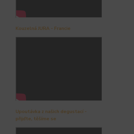
Kouzelná JURA - Francie
Upoutávka z našich degustací -
přijďte, těšíme se