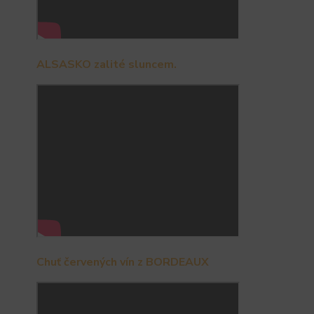
ALSASKO zalité sluncem.
Chuť červených vín z BORDEAUX