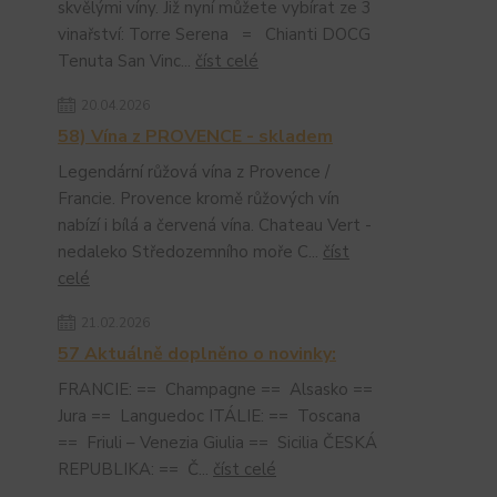
skvělými víny. Již nyní můžete vybírat ze 3
vinařství: Torre Serena = Chianti DOCG
Tenuta San Vinc...
číst celé
20.04.2026
58) Vína z PROVENCE - skladem
Legendární růžová vína z Provence /
Francie. Provence kromě růžových vín
nabízí i bílá a červená vína. Chateau Vert -
nedaleko Středozemního moře C...
číst
celé
21.02.2026
57 Aktuálně doplněno o novinky:
FRANCIE: == Champagne == Alsasko ==
Jura == Languedoc ITÁLIE: == Toscana
== Friuli – Venezia Giulia == Sicilia ČESKÁ
REPUBLIKA: == Č...
číst celé