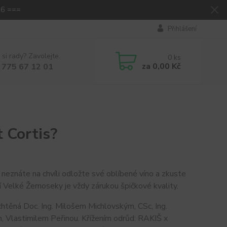
26 ===
Přihlášení
 si rady? Zavolejte.
0
ks
za
0,00 Kč
 775 67 12 01
 Cortis?
li neznáte na chvíli odložte své oblíbené víno a zkuste
 Velké Žernoseky je vždy zárukou špičkové kvality.
chtěná Doc. Ing. Milošem Michlovským, CSc, Ing.
 Vlastimilem Peřinou. Křížením odrůd: RAKIŠ x