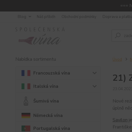
=== N
Blog
Náš příběh
Obchodní podmínky
Doprava a platb
Nabídka sortimentu
Úvod
N
Francouzská vína
21) 
Italská vína
23.04.202
Nové rezi
Šumivá vína
úplně něc
Německá vína
Savilon
je
Františk
Portugalská vína