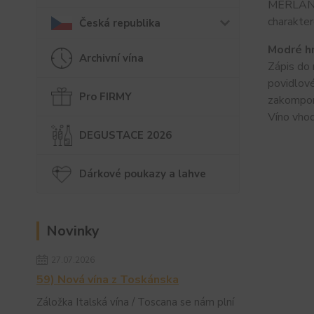
MERLAN. D
charakte
Česká republika
Modré h
Archivní vína
Zápis do 
povidlové
Pro FIRMY
zakompono
Víno vho
DEGUSTACE 2026
Dárkové poukazy a lahve
Novinky
27.07.2026
59) Nová vína z Toskánska
Záložka Italská vína / Toscana se nám plní