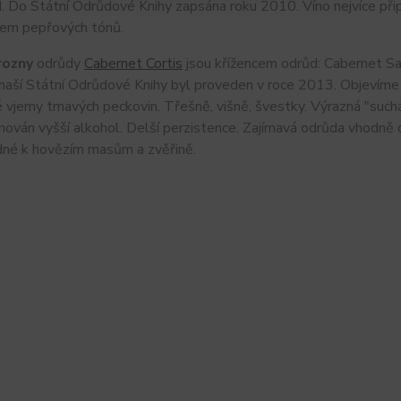
o Státní Odrůdové Knihy zapsána roku 2010. Víno nejvíce připo
rem pepřových tónů.
rozny
odrůdy
Cabernet Cortis
jsou křížencem odrůd: Cabernet Sa
naší Státní Odrůdové Knihy byl proveden v roce 2013. Objevíme 
 vjemy tmavých peckovin. Třešně, višně, švestky. Výrazná "such
ván vyšší alkohol. Delší perzistence. Zajímavá odrůda vhodně d
dné k hovězím masům a zvěřině.