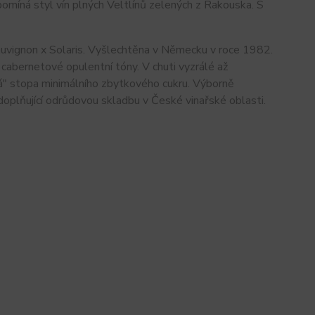
míná styl vín plných Veltlínů zelených z Rakouska. S
uvignon x Solaris. Vyšlechtěna v Německu v roce 1982.
cabernetové opulentní tóny. V chuti vyzrálé až
á" stopa minimálního zbytkového cukru. Výborně
oplňující odrůdovou skladbu v České vinařské oblasti.