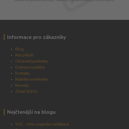
Můžete se kdykoliv odhlásit. Novinky zasíláme jednou za dva týdny.
Informace pro zákazníky
Blog
Náš příběh
Obchodní podnínky
Doprava a platba
Kontakty
Nabídka sortimentu
Novinky
Získat SLEVU
Nejčtenější na blogu
VOC - Víno originální certifikace