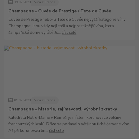
19
.
02
.
2023
Vína z Francie
Champagne - Cuvée de Prestige / Tete de Cuvée
Cuvée de Prestige nebo-li Tete de Cuvée nejvyšší kategorie vín v
Champagne. Jsou vždy nejlepší a nejprestižnější vína, která
šampaňské domy vyrábí. Js...
číst celé
05
.
02
.
2023
Vína z Francie
Champagne - historie, zajímavosti, výrobní zkratky
Katedrála Notre-Dame v Remeši je místem korunovace většiny
francouzských králů. Dříve se podávalo většinou tiché červené víno.
Až při korunovaci Jin...
číst celé