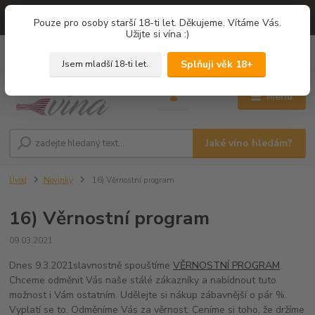
=== NOVÁ DEGUSTACE = vína z PROVENCE - Francie / Degustace 2026
Pouze pro osoby starší 18-ti let. Děkujeme. Vítáme Vás.
===
Užijte si vína :)
0
ks
+420 775 67 12 01
za
0,00 Kč
Splňuji věk 18+
Jsem mladší 18-ti let.
Menu
Jaké víno hledám?
Úvod
Novinky
16) Věrnostní program
16) Věrnostní program
09.03.2021
Dnes 9.3.2021slavnostně spouštíme
VĚRNOSTNÍ PROGRAM
.
Chceme odměnit Vás naše stálé zákazníky a nabídnout tuto
možnost i Vám ostatním. Udělejte si nákup zábavnější o pár %.
Vyplatí se to. Odměníme Vás za věrnost. Ceníme si toho, že držíme