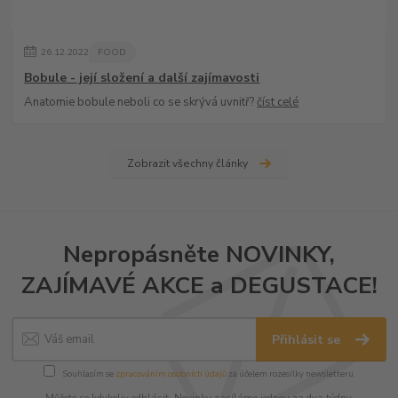
26
.
12
.
2022
FOOD
Bobule - její složení a další zajímavosti
Anatomie bobule neboli co se skrývá uvnitř?
číst celé
Zobrazit všechny články
Nepropásněte NOVINKY,
ZAJÍMAVÉ AKCE a DEGUSTACE!
Přihlásit se
Souhlasím se
zpracováním osobních údajů
za účelem rozesílky newsletteru.