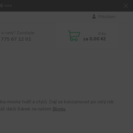
26 ===
Přihlášení
 si rady? Zavolejte.
0
ks
za
0,00 Kč
 775 67 12 01
vína mnoha tváří a stylů. Dají se konzumovat po celý rok.
náš další článek na našem
Blogu.