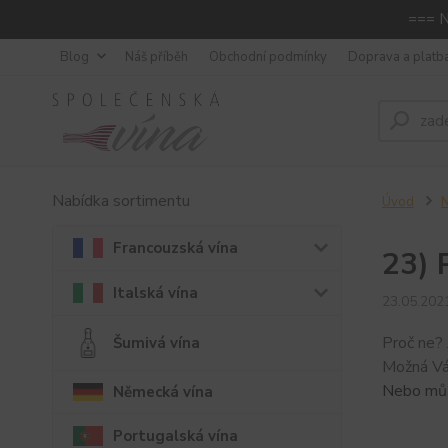
=== N
Blog
Náš příběh
Obchodní podmínky
Doprava a platb
Nabídka sortimentu
Úvod
N
Francouzská vína
23) 
Italská vína
23.05.202
Proč ne? 
Šumivá vína
Možná Vás
Nebo můž
Německá vína
Portugalská vína