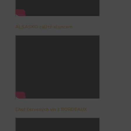
ALSASKO zalité sluncem.
Chuť červených vín z BORDEAUX