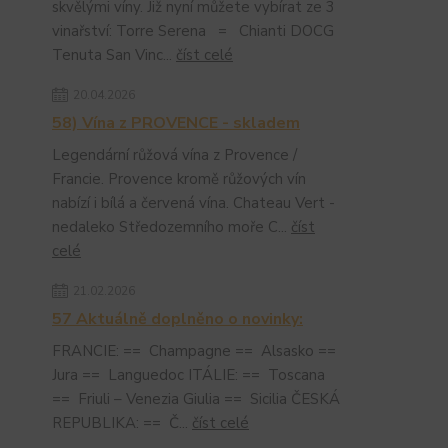
skvělými víny. Již nyní můžete vybírat ze 3
vinařství: Torre Serena = Chianti DOCG
Tenuta San Vinc...
číst celé
20.04.2026
58) Vína z PROVENCE - skladem
Legendární růžová vína z Provence /
Francie. Provence kromě růžových vín
nabízí i bílá a červená vína. Chateau Vert -
nedaleko Středozemního moře C...
číst
celé
21.02.2026
57 Aktuálně doplněno o novinky:
FRANCIE: == Champagne == Alsasko ==
Jura == Languedoc ITÁLIE: == Toscana
== Friuli – Venezia Giulia == Sicilia ČESKÁ
REPUBLIKA: == Č...
číst celé