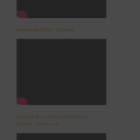
Kouzelná JURA - Francie
Upoutávka z našich degustací -
přijďte, těšíme se