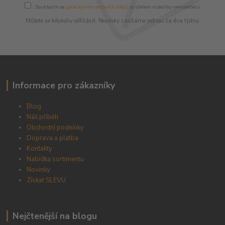
Souhlasím se
zpracováním osobních údajů
za účelem rozesílky newsletteru.
Můžete se kdykoliv odhlásit. Novinky zasíláme jednou za dva týdny.
Informace pro zákazníky
Blog
Náš příběh
Obchodní podnínky
Doprava a platba
Kontakty
Nabídka sortimentu
Novinky
Získat SLEVU
Nejčtenější na blogu