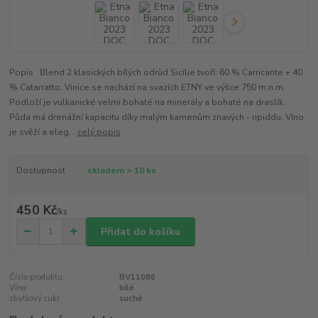
Popis Blend 2 klasických bílých odrůd Sicílie tvoří: 60 % Carricante + 40
% Catarratto. Vinice se nachází na svazích ETNY ve výšce 750 m.n.m.
Podloží je vulkanické velmi bohaté na minerály a bohaté na draslík.
Půda má drenážní kapacitu díky malým kamenům znavých - ripiddu. Víno
je svěží a eleg...
celý popis
Dostupnost
skladem > 10 ks
450 Kč
/
ks
Přidat do košíku
Číslo produktu:
BV11086
Víno:
bílé
zbytkový cukr:
suché