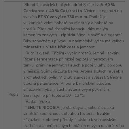
Blend 2 klasických bílých odrůd Sicílie tvoří:
60 %
Carricante + 40 % Catarratto
. Vinice se nachází na
svazích
ETNY ve výšce 750 m.n.m.
Podloží je
vulkanické velmi bohaté na minerály a bohaté na
draslík. Půda má drenážní kapacitu díky malým
kamenům znavých -
ripiddu
. Víno je svěží a elegantní.
Díky sopečnému původu a nadmořské výšce má velkou
mineralitu
. V těle
křehkost
a jemnost.
Ruční sklizeň. Třídění / výběr hroznů. Jemné lisování.
Řízená fermentace při nízké teplotě v nerezovám
tanku. Zrání na jemných kalech a poté v lahvi po dobu
2 měsíců. Slámově žlutá barva. Aroma žlutých hrušek a
aromatických bylin. V chuti slanost a svěžest. Středně
dlouhá perzistence. Vhodné k mořským plodům,
smaženým rybám, sushi, zeleninovým pokrmům.
Popis
o
Servírujeme při teplotě 10 - 12
C.
Řada:
Vulká
TENUTE NICOSIA:
je starobylá a solidní sicilská
vinařská společnost s dlouhou historií a trvalým
závazkem k obnově přírody, s láskou k venkovským
tradicím a s neúprosným hledáním nových obzorů. Vína