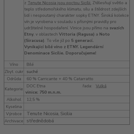
z
Tenute Nicosia jsou poctou Sicílii.
Ztělesňují světlo a
teplo středomořského klimatu, sílu a štědrost zdejších
lidí i nespoutaný charakter sopky ETNY. Široká kolekce
vín je vyrobena v souladu s přísnými pravidly pro
udržitelné hospodaření. Vinice jsou přímo na
svazích
Etny
, v oblastech
Vittoria (Ragusa)
a
Noto
(Siracusa)
. To vše již po
5 generací.
Vynikající bílé víno z ETNY. Legendární
Denominace Sicílie. Doporučujeme!
Víno
Bílé
Zbyt. cukr
suché
Odrůda
60 % Carricante + 40 % Catarratto
DOC Etna řada:
Vulká
Kategorie
vinice: 750 m.n.m.
Alkohol
12,5 %
Kyselina
Tenute Nicosia, Sicilia
Výrobce
střednědobá
Archivace