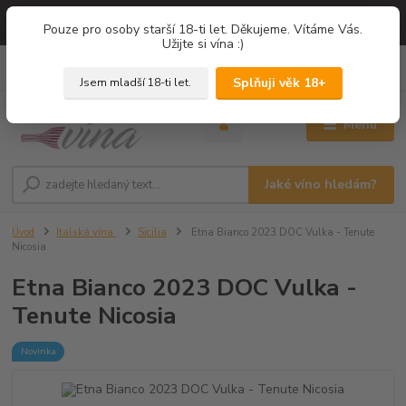
=== NOVÁ DEGUSTACE = vína z PROVENCE - Francie / Degustace 2026
Pouze pro osoby starší 18-ti let. Děkujeme. Vítáme Vás.
===
Užijte si vína :)
0
ks
+420 775 67 12 01
za
0,00 Kč
Splňuji věk 18+
Jsem mladší 18-ti let.
Menu
Jaké víno hledám?
Úvod
Italská vína
Sicilia
Etna Bianco 2023 DOC Vulka - Tenute
Nicosia
Etna Bianco 2023 DOC Vulka -
Tenute Nicosia
Novinka