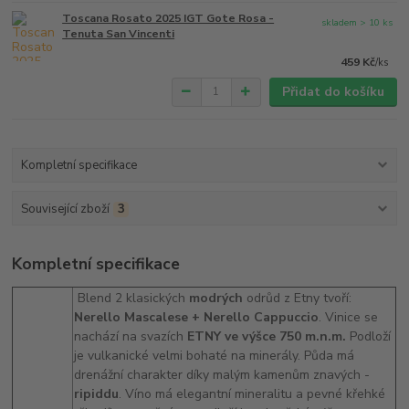
Toscana Rosato 2025 IGT Gote Rosa -
skladem > 10 ks
Tenuta San Vincenti
459 Kč
/
ks
Přidat do košíku
Kompletní specifikace
Související zboží
3
Kompletní specifikace
Blend 2 klasických
modrých
odrůd z Etny tvoří:
Nerello Mascalese + Nerello Cappuccio
. Vinice se
nachází na svazích
ETNY ve výšce 750 m.n.m.
Podloží
je vulkanické velmi bohaté na minerály. Půda má
drenážní charakter díky malým kamenům znavých -
ripiddu
. Víno má elegantní mineralitu a pevné křehké