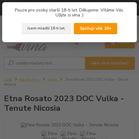
=== NOVÁ DEGUSTACE = vína z PROVENCE - Francie / Degustace 2026
Pouze pro osoby starší 18-ti let. Děkujeme. Vítáme Vás.
===
Užijte si vína :)
0
ks
+420 775 67 12 01
za
0,00 Kč
Splňuji věk 18+
Jsem mladší 18-ti let.
Menu
Jaké víno hledám?
Úvod
Italská vína
Sicilia
Etna Rosato 2023 DOC Vulka - Tenute
Nicosia
Etna Rosato 2023 DOC Vulka -
Tenute Nicosia