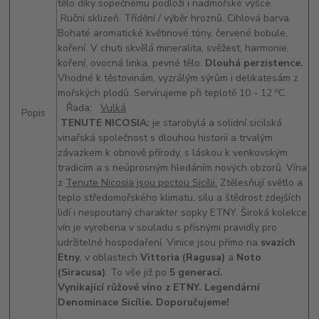
tělo díky sopečnému podloží i nadmořské výšce.
Ruční sklizeň. Třídění / výběr hroznů. Cihlová barva.
Bohaté aromatické květinové tóny, červené bobule,
koření. V chuti skvělá mineralita, svěžest, harmonie,
koření, ovocná linka, pevné tělo.
Dlouhá perzistence.
Vhodné k těstovinám, vyzrálým sýrům i delikatesám z
o
mořských plodů. Servírujeme při teplotě 10 - 12
C.
Řada:
Vulká
Popis
TENUTE NICOSIA:
je starobylá a solidní sicilská
vinařská společnost s dlouhou historií a trvalým
závazkem k obnově přírody, s láskou k venkovským
tradicím a s neúprosným hledáním nových obzorů. Vína
z
Tenute Nicosia jsou poctou Sicílii.
Ztělesňují světlo a
teplo středomořského klimatu, sílu a štědrost zdejších
lidí i nespoutaný charakter sopky ETNY. Široká kolekce
vín je vyrobena v souladu s přísnými pravidly pro
udržitelné hospodaření. Vinice jsou přímo na
svazích
Etny
, v oblastech
Vittoria (Ragusa)
a
Noto
(Siracusa)
. To vše již po
5 generací.
Vynikající růžové víno z ETNY. Legendární
Denominace Sicílie. Doporučujeme!