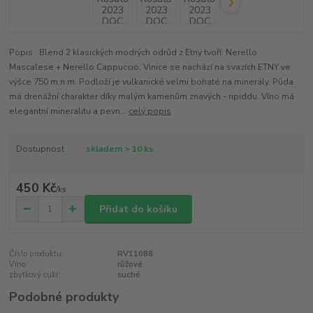
Popis Blend 2 klasických modrých odrůd z Etny tvoří: Nerello
Mascalese + Nerello Cappuccio. Vinice se nachází na svazích ETNY ve
výšce 750 m.n.m. Podloží je vulkanické velmi bohaté na minerály. Půda
má drenážní charakter díky malým kamenům znavých - ripiddu. Víno má
elegantní mineralitu a pevn...
celý popis
Dostupnost
skladem > 10 ks
450 Kč
/
ks
Přidat do košíku
Číslo produktu:
RV11088
Víno:
růžové
zbytkový cukr:
suché
Podobné produkty