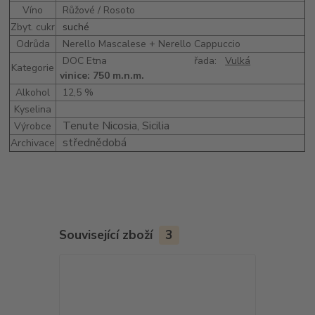
Víno
Růžové / Rosoto
Zbyt. cukr
suché
Odrůda
Nerello Mascalese + Nerello Cappuccio
DOC Etna řada:
Vulká
Kategorie
vinice: 750 m.n.m.
Alkohol
12,5 %
Kyselina
Tenute Nicosia, Sicilia
Výrobce
střednědobá
Archivace
Související zboží
3
Novinka