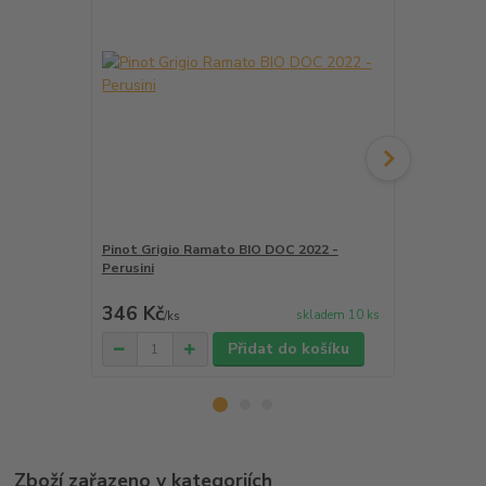
Pinot Grigio Ramato BIO DOC 2022 -
Etna Bianco
Perusini
Nicosia
346 Kč
450 Kč
skladem 10 ks
/
ks
/
ks
Přidat do košíku
Zboží zařazeno v kategoriích