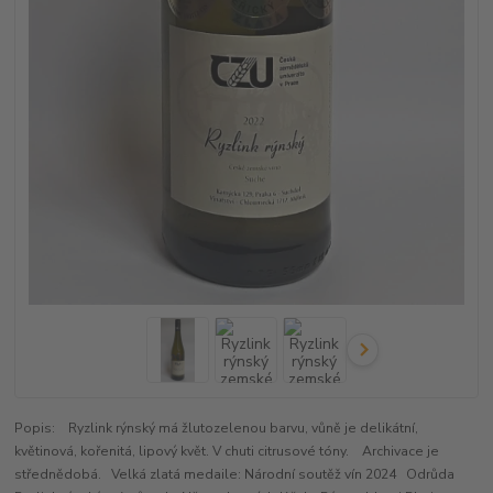
Popis: Ryzlink rýnský má žlutozelenou barvu, vůně je delikátní,
květinová, kořenitá, lipový květ. V chuti citrusové tóny. Archivace je
střednědobá. Velká zlatá medaile: Národní soutěž vín 2024 Odrůda