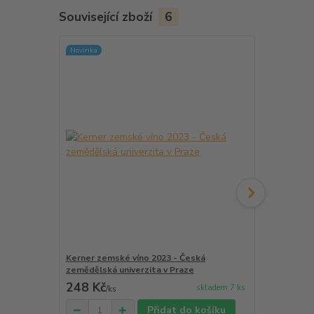
Související zboží
6
Novinka
Kerner zemské víno 2023 - Česká
Muller Thur
zemědělská univerzita v Praze
2025 - Vinař
248 Kč
232 Kč
skladem 7 ks
/
ks
/
ks
Přidat do košíku