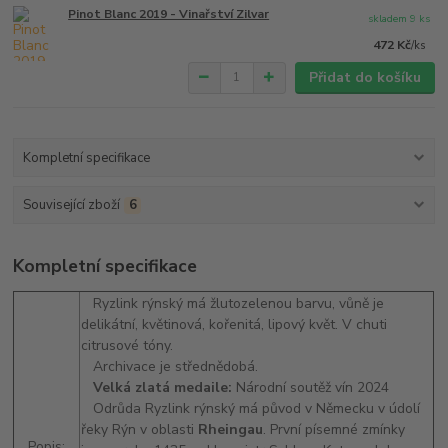
Pinot Blanc 2019 - Vinařství Zilvar
skladem 9 ks
472 Kč
/
ks
Přidat do košíku
Kompletní specifikace
Související zboží
6
Kompletní specifikace
Ryzlink rýnský má žlutozelenou barvu, vůně je
delikátní, květinová, kořenitá, lipový květ. V chuti
citrusové tóny.
Archivace je střednědobá.
Velká zlatá medaile:
Národní soutěž vín 2024
Odrůda Ryzlink rýnský má původ v Německu v údolí
řeky Rýn v oblasti
Rheingau
. První písemné zmínky
Popis: