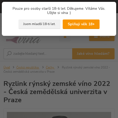
=== NOVÁ DEGUSTACE = vína z PROVENCE - Francie / Degustace 2026
Pouze pro osoby starší 18-ti let. Děkujeme. Vítáme Vás.
===
Užijte si vína :)
0
ks
+420 775 67 12 01
za
0,00 Kč
Splňuji věk 18+
Jsem mladší 18-ti let.
Menu
Jaké víno hledám?
Úvod
Česká republika
Čechy
Ryzlink rýnský zemské víno 2022 -
Česká zemědělská univerzita v Praze
Ryzlink rýnský zemské víno 2022
- Česká zemědělská univerzita v
Praze