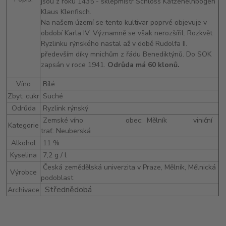
jsou z roku 1435 - sklepmistr Schloss Katzenelnbogen
Klaus Klenfisch.
Na našem území se tento kultivar poprvé objevuje v
období Karla IV. Významně se však nerozšířil. Rozkvět
Ryzlinku rýnského nastal až v době Rudolfa II.
především díky mnichům z řádu Benediktýnů. Do SOK
zapsán v roce 1941.
Odrůda má 60 klonů.
Víno
Bílé
Zbyt. cukr
Suché
Odrůda
Ryzlink rýnský
Zemské víno obec: Mělník viniční
Kategorie
trať: Neuberská
Alkohol
11 %
Kyselina
7,2 g / l
Česká zemědělská univerzita v Praze, Mělník, Mělnická
Výrobce
podoblast
Střednědobá
Archivace