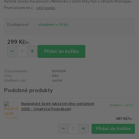
Ryzlink rýnský má původ v Německu v údolí řeky Rýn v oblasti Rheingau.
První písemné z...
celý popis
Dostupnost
skladem > 10 ks
299 Kč
/
ks
Přidat do košíku
Číslo produktu:
BV4099
Víno:
bílé
zbytkový cukr:
suché
Podobné produkty
Rulandské šedé jakostní víno odrůdové
skladem > 10 ks
2025 - Vinařství Podrábský
267 Kč
/
ks
Přidat do košíku