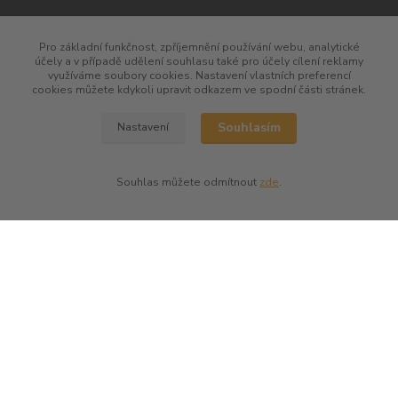
Pro základní funkčnost, zpříjemnění používání webu, analytické
účely a v případě udělení souhlasu také pro účely cílení reklamy
využíváme soubory cookies. Nastavení vlastních preferencí
cookies můžete kdykoli upravit odkazem ve spodní části stránek.
Souhlasím
Nastavení
Souhlas můžete odmítnout
zde
.
kontakty
Společenská vína
Petr Bejblík
+420 775 67 12 01
petr.bejblik@spolecenska-vina.cz