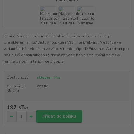
Popis: Marzemino je místní atraktivní modrá odrůda s ovocným
charakterem a nižší tříslovinou, která Vás mile překvapí. Vyrábí se ve
variantě tiché nebo šumivé víno. V tomto případě Frizzante. Atraktivní pro
svůj nízký obsah alkoholu!Tmavě červené barva s fialovými odlesky,
jemné perlení, intenzi...
celý popis
Dostupnost
skladem 4 ks
Cena před
223 Kč
slevou
197 Kč
/
ks
Přidat do košíku