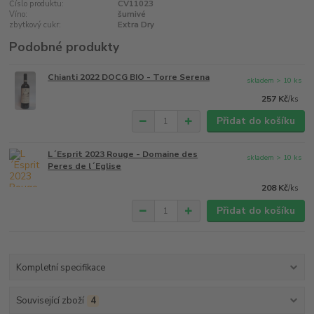
Číslo produktu:
CV11023
Víno:
šumivé
zbytkový cukr:
Extra Dry
Podobné produkty
Chianti 2022 DOCG BIO - Torre Serena
skladem > 10 ks
257 Kč
/
ks
Přidat do košíku
L´Esprit 2023 Rouge - Domaine des
skladem > 10 ks
Peres de l´Eglise
208 Kč
/
ks
Přidat do košíku
Kompletní specifikace
Související zboží
4