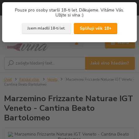
=== NOVÁ DEGUSTACE = vína z PROVENCE - Francie / Degustace 2026
Pouze pro osoby starší 18-ti let. Děkujeme. Vítáme Vás.
===
Užijte si vína :)
0
ks
+420 775 67 12 01
za
0,00 Kč
Splňuji věk 18+
Jsem mladší 18-ti let.
Menu
Jaké víno hledám?
Úvod
Italská vína
Veneto
Marzemino Frizzante Naturae IGT Veneto -
Cantina Beato Bartolomeo
Marzemino Frizzante Naturae IGT
Veneto - Cantina Beato
Bartolomeo