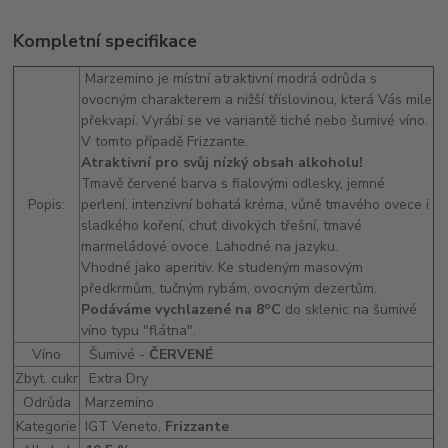
Kompletní specifikace
Marzemino je místní atraktivní modrá odrůda s
ovocným charakterem a nižší tříslovinou, která Vás mile
překvapí. Vyrábí se ve variantě tiché nebo šumivé víno.
V tomto případě Frizzante.
Atraktivní pro svůj nízký obsah alkoholu!
Tmavě červené barva s fialovými odlesky, jemné
Popis:
perlení, intenzivní bohatá kréma, vůně tmavého ovece i
sladkého koření, chuť divokých třešní, tmavé
marmeládové ovoce. Lahodné na jazyku.
Vhodné jako aperitiv. Ke studeným masovým
předkrmům, tučným rybám, ovocným dezertům.
o
Podáváme vychlazené na 8
C
do sklenic na šumivé
víno typu "flátna".
Víno
Šumivé -
ČERVENÉ
Zbyt. cukr
Extra Dry
Odrůda
Marzemino
Kategorie
IGT Veneto,
Frizzante