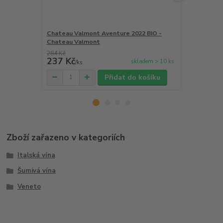
Chateau Valmont Aventure 2022 BIO -
Stignano To
Chateau Valmont
Tenuta San 
284 Kč
237 Kč
687 Kč
skladem > 10 ks
/
ks
/
ks
Přidat do košíku
Zboží zařazeno v kategoriích
Italská vína
Šumivá vína
Veneto