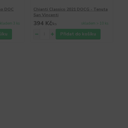
sso DOC
Chianti Classico 2021 DOCG - Tenuta
Syr
San Vincenti
Can
394 Kč
2
kladem 3 ks
skladem > 10 ks
/
ks
šíku
Přidat do košíku