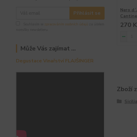
Nero d´
Přihlásit se
Cantine
270 K
Souhlasím se
zpracováním osobních údajů
za účelem
rozesílky newsletteru.
Může Vás zajímat ...
Degustace Vinařství FLAJŠINGER
Zboží 
Sicili