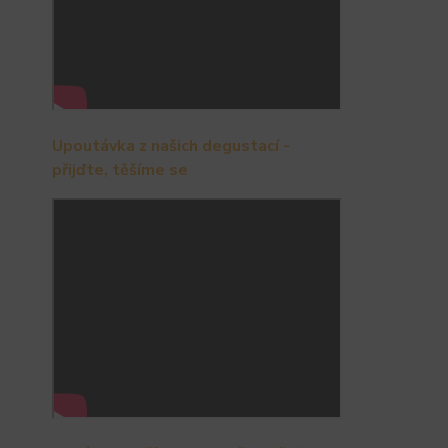
Upoutávka z našich degustací -
přijďte, těšíme se