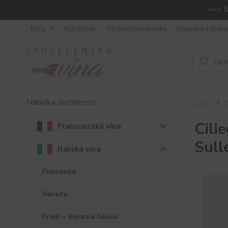
=== N
Blog
Náš příběh
Obchodní podmínky
Doprava a platb
Nabídka sortimentu
Úvod
I
Cili
Francouzská vína
Sull
Italská vína
Piemonte
Veneto
Friuli – Venezia Giulia