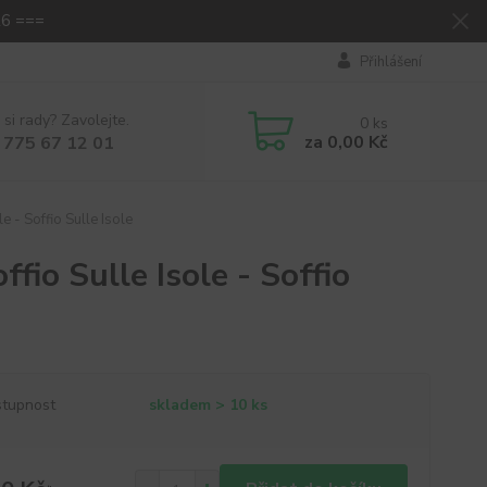
26 ===
Přihlášení
 si rady? Zavolejte.
0
ks
za
0,00 Kč
 775 67 12 01
e - Soffio Sulle Isole
ffio Sulle Isole - Soffio
tupnost
skladem > 10 ks