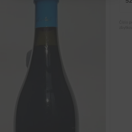
52
Číslo p
zbytkov