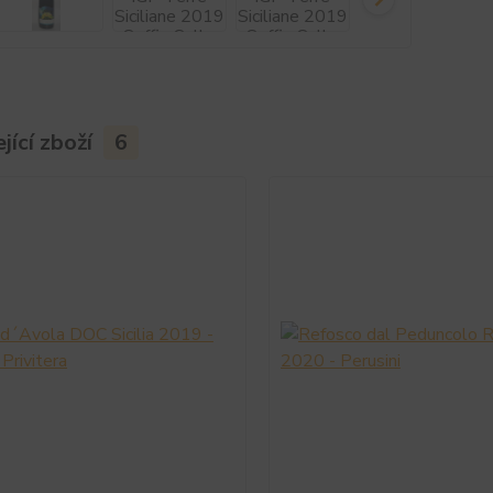
jící zboží
6