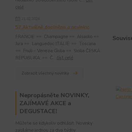
nedaleko Středozemního moře C...
číst
celé
21.02.2026
57 Aktuálně doplněno o novinky:
FRANCIE: == Champagne == Alsasko ==
Souvise
Jura == Languedoc ITÁLIE: == Toscana
== Friuli – Venezia Giulia == Sicilia ČESKÁ
REPUBLIKA: == Č...
číst celé
Zobrazit všechny novinky
Nepropásněte NOVINKY,
ZAJÍMAVÉ AKCE a
DEGUSTACE!
Můžete se kdykoliv odhlásit. Novinky
zasíláme jednou za dva týdny.