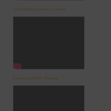
ALSASKO kozelné i v zimně
Kouzelná JURA - Francie