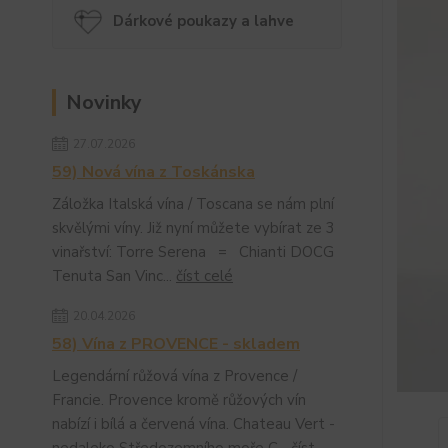
Dárkové poukazy a lahve
Novinky
27.07.2026
59) Nová vína z Toskánska
Záložka Italská vína / Toscana se nám plní
skvělými víny. Již nyní můžete vybírat ze 3
vinařství: Torre Serena = Chianti DOCG
Tenuta San Vinc...
číst celé
20.04.2026
58) Vína z PROVENCE - skladem
Legendární růžová vína z Provence /
Francie. Provence kromě růžových vín
nabízí i bílá a červená vína. Chateau Vert -