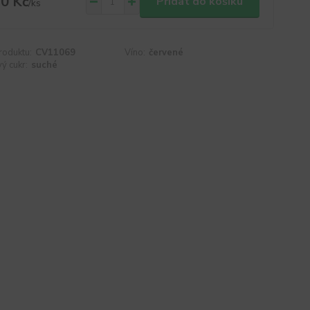
0 Kč
Přidat do košíku
/
ks
roduktu:
CV11069
Víno:
červené
ý cukr:
suché