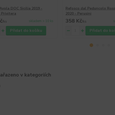
Avola DOC Sicilia 2019 -
Refosco dal Peduncolo Ro
 Privitera
2020 - Perusini
č
358 Kč
skladem > 10 ks
s
/
ks
/
ks
Přidat do košíku
Přidat do ko
zařazeno v kategoriích
a