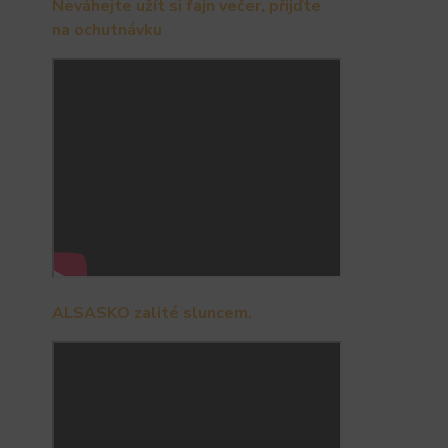
Neváhejte užít si fajn večer, přijďte
na ochutnávku
ALSASKO zalité sluncem.