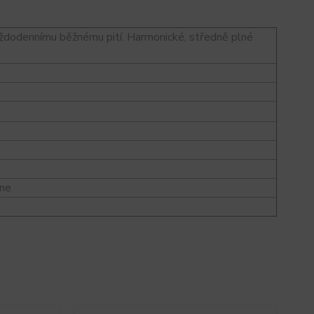
každodennímu běžnému pití. Harmonické, středně plné
one