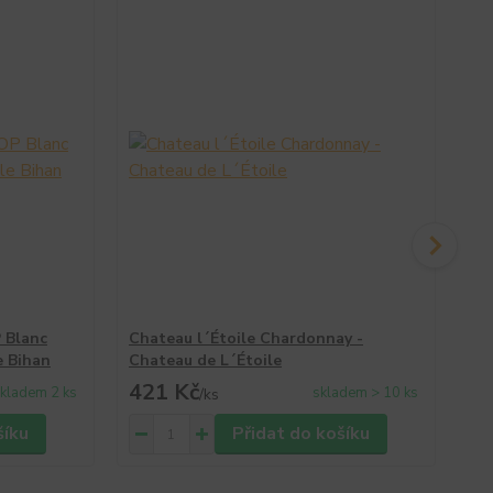
 Blanc
Chateau l´Étoile Chardonnay -
Ri
e Bihan
Chateau de L´Étoile
Ch
421 Kč
4
kladem 2 ks
skladem > 10 ks
/
ks
šíku
Přidat do košíku