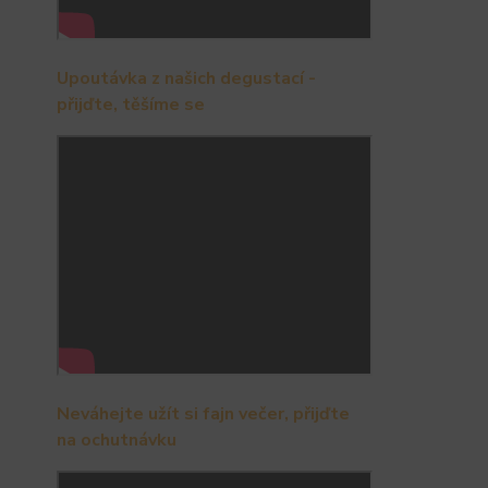
Upoutávka z našich degustací -
přijďte, těšíme se
Neváhejte užít si fajn večer, přijďte
na ochutnávku