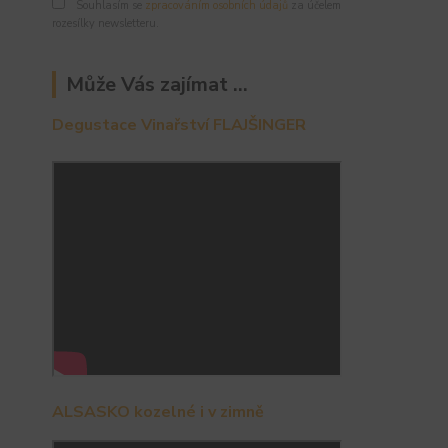
Souhlasím se
zpracováním osobních údajů
za účelem
rozesílky newsletteru.
Může Vás zajímat ...
Degustace Vinařství FLAJŠINGER
ALSASKO kozelné i v zimně