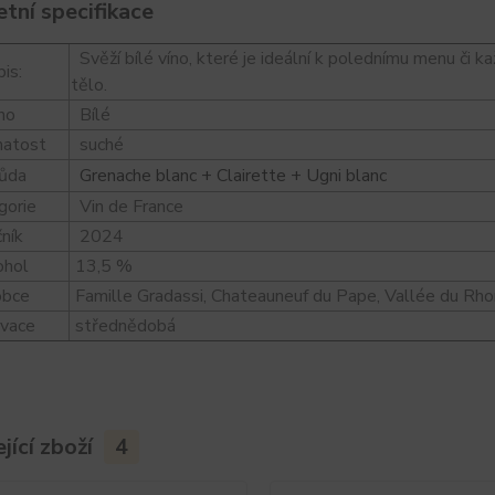
tní specifikace
Svěží bílé víno, které je ideální k polednímu menu či 
is:
tělo.
no
Bílé
natost
suché
ůda
Grenache blanc + Clairette + Ugni blanc
gorie
Vin de France
ník
2024
ohol
13,5 %
obce
Famille Gradassi, Chateauneuf du Pape, Vallée du Rh
ivace
střednědobá
jící zboží
4