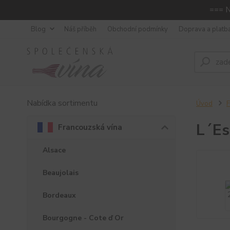
=== N
Blog
Náš příběh
Obchodní podmínky
Doprava a platb
Nabídka sortimentu
Úvod
F
L´Es
Francouzská vína
Alsace
Beaujolais
Bordeaux
Bourgogne - Cote ď Or