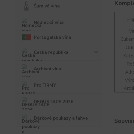
Komple
Šumivá vína
Pop
Německá vína
Ví
Portugalská vína
Cuker
Odr
Česká republika
Kate
Roč
Archivní vína
Alk
Výr
Pro FIRMY
Arch
DEGUSTACE 2026
Dárkové poukazy a lahve
Souvise