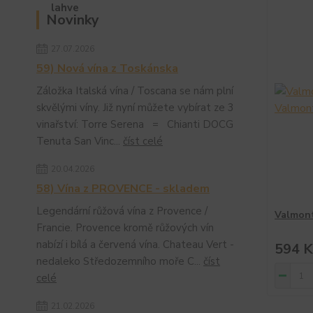
Novinky
27.07.2026
59) Nová vína z Toskánska
Záložka Italská vína / Toscana se nám plní
skvělými víny. Již nyní můžete vybírat ze 3
vinařství: Torre Serena = Chianti DOCG
Tenuta San Vinc...
číst celé
20.04.2026
58) Vína z PROVENCE - skladem
Legendární růžová vína z Provence /
Valmont
Francie. Provence kromě růžových vín
nabízí i bílá a červená vína. Chateau Vert -
594 K
nedaleko Středozemního moře C...
číst
celé
21.02.2026