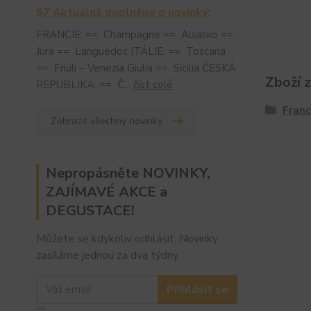
57 Aktuálně doplněno o novinky:
FRANCIE: == Champagne == Alsasko ==
Jura == Languedoc ITÁLIE: == Toscana
== Friuli – Venezia Giulia == Sicilia ČESKÁ
Zboží 
REPUBLIKA: == Č...
číst celé
Franc
Zobrazit všechny novinky
Nepropásněte NOVINKY,
ZAJÍMAVÉ AKCE a
DEGUSTACE!
Můžete se kdykoliv odhlásit. Novinky
zasíláme jednou za dva týdny.
Přihlásit se