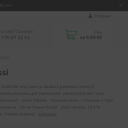
26 ===
Přihlášení
 si rady? Zavolejte.
0
ks
za
0,00 Kč
 775 67 12 01
adassi
ssi
Svěží bílé víno, které je ideální k polednímu menu či
ennímu běžnému pití. Harmonické, středně plné tělo. Víno
ukernatost suché Odrůda Grenache blanc + Clairette + Ugni
Kategorie Vin de France Ročník 2024 Alkohol 13,5 %
e Famille Gradassi...
celý popis