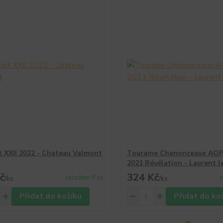
 XXII 2022 - Chateau Valmont
Touraine Chenonceaux AOP
2021 Révélation - Laurent l
č
324 Kč
skladem 9 ks
s
/
ks
/
ks
Přidat do košíku
Přidat do ko