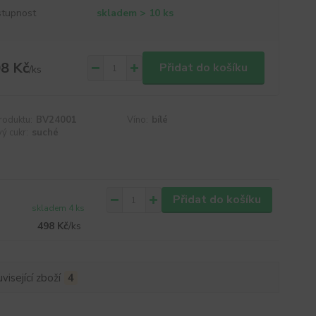
tupnost
skladem > 10 ks
8 Kč
Přidat do košíku
/
ks
roduktu:
BV24001
Víno:
bílé
ý cukr:
suché
Přidat do košíku
skladem 4 ks
498 Kč
/
ks
visející zboží
4