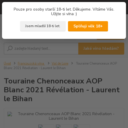
=== NOVÁ DEGUSTACE = vína z PROVENCE - Francie / Degustace 2026
Pouze pro osoby starší 18-ti let. Děkujeme. Vítáme Vás.
===
Užijte si vína :)
0
ks
+420 775 67 12 01
za
0,00 Kč
Splňuji věk 18+
Jsem mladší 18-ti let.
Menu
Jaké víno hledám?
Úvod
Francouzská vína
Val de Loire
Touraine Chenonceaux AOP
Blanc 2021 Révélation - Laurent le Bihan
Touraine Chenonceaux AOP
Blanc 2021 Révélation - Laurent
le Bihan