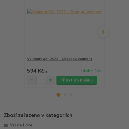
Valmont XXII 2022 - Chateau Valmont
Chateau Val
- Chateau 
594 Kč
498 Kč
skladem 9 ks
/
ks
/
ks
Přidat do košíku
Zboží zařazeno v kategoriích
Val de Loire