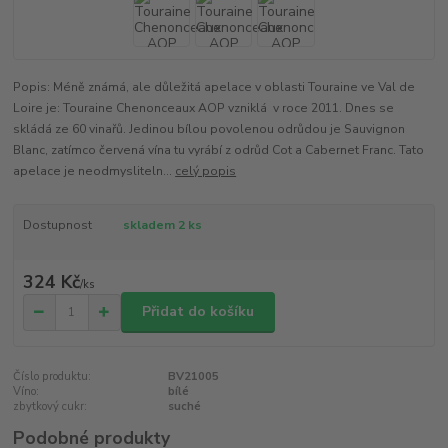
Popis: Méně známá, ale důležitá apelace v oblasti Touraine ve Val de
Loire je: Touraine Chenonceaux AOP vzniklá v roce 2011. Dnes se
skládá ze 60 vinařů. Jedinou bílou povolenou odrůdou je Sauvignon
Blanc, zatímco červená vína tu vyrábí z odrůd Cot a Cabernet Franc. Tato
apelace je neodmysliteln...
celý popis
Dostupnost
skladem 2 ks
324 Kč
/
ks
Přidat do košíku
Číslo produktu:
BV21005
Víno:
bílé
zbytkový cukr:
suché
Podobné produkty