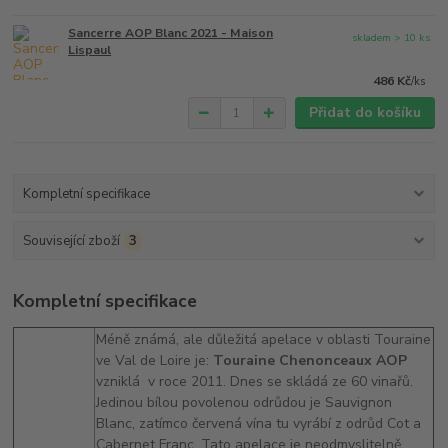
Sancerre AOP Blanc 2021 - Maison
skladem > 10 ks
Lispaul
486 Kč
/
ks
Přidat do košíku
Kompletní specifikace
Související zboží
3
Kompletní specifikace
Méně známá, ale důležitá apelace v oblasti Touraine
ve Val de Loire je:
Touraine Chenonceaux AOP
vzniklá v roce 2011. Dnes se skládá ze 60 vinařů.
Jedinou bílou povolenou odrůdou je Sauvignon
Blanc, zatímco červená vína tu vyrábí z odrůd Cot a
Cabernet Franc. Tato apelace je neodmyslitelně