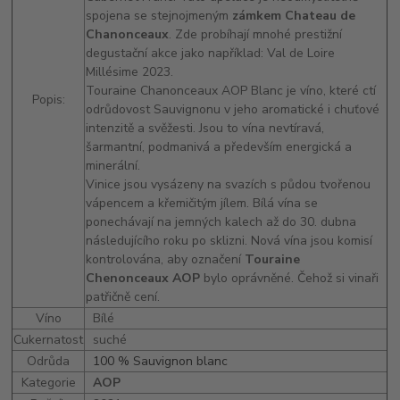
spojena se stejnojmeným
zámkem
Chateau de
Chanonceaux
. Zde probíhají mnohé prestižní
degustační akce jako například: Val de Loire
Millésime 2023.
Touraine Chanonceaux AOP Blanc je víno, které ctí
Popis:
odrůdovost Sauvignonu v jeho aromatické i chuťové
intenzitě a svěžesti. Jsou to vína nevtíravá,
šarmantní, podmanivá a především energická a
minerální.
Vinice jsou vysázeny na svazích s půdou tvořenou
vápencem a křemičitým jílem. Bílá vína se
ponechávají na jemných kalech až do 30. dubna
následujícího roku po sklizni. Nová vína jsou komisí
kontrolována, aby označení
Touraine
Chenonceaux AOP
bylo oprávněné. Čehož si vinaři
patřičně cení.
Víno
Bílé
Cukernatost
suché
Odrůda
100 % Sauvignon blanc
Kategorie
AOP