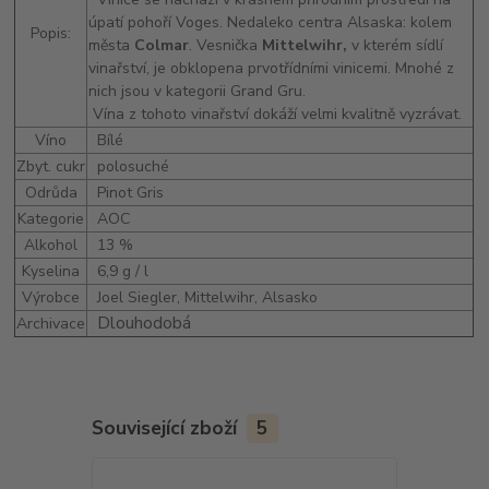
úpatí pohoří Voges. Nedaleko centra Alsaska: kolem
Popis:
města
Colmar
. Vesnička
Mittelwihr,
v kterém sídlí
vinařství, je obklopena prvotřídními vinicemi. Mnohé z
nich jsou v kategorii Grand Gru.
Vína z tohoto vinařství dokáží velmi kvalitně vyzrávat.
Víno
Bílé
Zbyt. cukr
polosuché
Odrůda
Pinot Gris
Kategorie
AOC
Alkohol
13 %
Kyselina
6,9 g / l
Výrobce
Joel Siegler, Mittelwihr, Alsasko
Dlouhodobá
Archivace
Související zboží
5