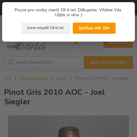
=== NOVÁ DEGUSTACE = vína z PROVENCE - Francie / Degustace 2026
Pouze pro osoby starší 18-ti let. Děkujeme. Vítáme Vás.
===
Užijte si vína :)
0
ks
+420 775 67 12 01
za
0,00 Kč
Splňuji věk 18+
Jsem mladší 18-ti let.
Menu
Jaké víno hledám?
Úvod
Francouzská vína
Alsace
Pinot Gris 2010 AOC - Joel Siegler
Pinot Gris 2010 AOC - Joel
Siegler