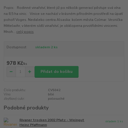
Popis: Rodinné vinařství, které již po několik generací pěstuje svá vína
na 8,5 ha vinic. Vinice se nachází v krásném přírodním prostředí na úpatí
pohoří Voges. Nedaleko centra Alsaska: kolem města Colmar. Vesnička
Mittelwihr, v kterém sídlí vinařství, je obklopena prvotřídními vinicemi.
Mnoh...
celý popis
Dostupnost
skladem 2 ks
978 Kč
/
ks
Přidat do košíku
Číslo produktu:
CV5042
Víno:
bílé
zbytkový cukr:
polosuché
Podobné produkty
Rivaner trocken 2002 Pfatz - Weingut
skladem 1 ks
Heinz Pfaffmann