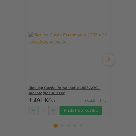
Riesling Cuvée Personnelle 1997 AOC -
Gewurztram
Joel Siegler-Kuster
- Joel Siegl
1 491 Kč
1 289 Kč
skladem 1 ks
/
ks
Přidat do košíku