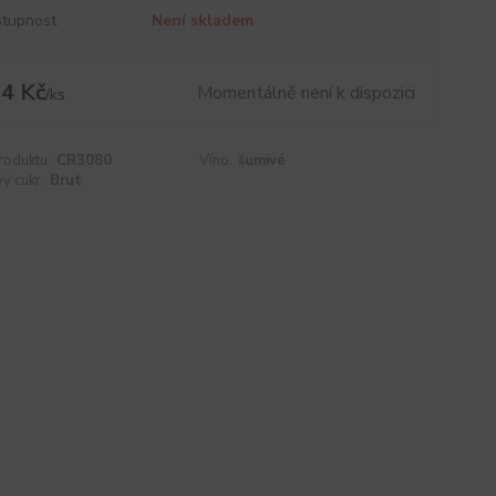
tupnost
Není skladem
4 Kč
Momentálně není k dispozici
/
ks
roduktu:
CR3080
Víno:
šumivé
ý cukr:
Brut