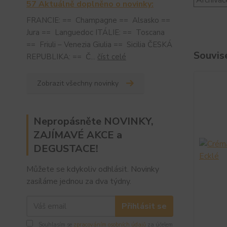
57 Aktuálně doplněno o novinky:
FRANCIE: == Champagne == Alsasko ==
Jura == Languedoc ITÁLIE: == Toscana
== Friuli – Venezia Giulia == Sicilia ČESKÁ
Souvise
REPUBLIKA: == Č...
číst celé
Zobrazit všechny novinky
Nepropásněte NOVINKY,
ZAJÍMAVÉ AKCE a
DEGUSTACE!
Můžete se kdykoliv odhlásit. Novinky
zasíláme jednou za dva týdny.
Přihlásit se
Souhlasím se
zpracováním osobních údajů
za účelem