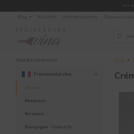
=== N
Blog
Náš příběh
Obchodní podmínky
Doprava a platb
Nabídka sortimentu
Úvod
F
Crém
Francouzská vína
Alsace
Beaujolais
Bordeaux
Bourgogne - Cote ď Or