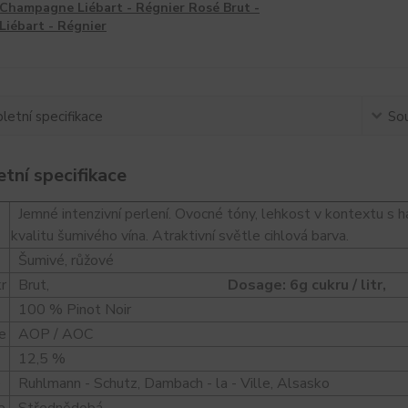
Champagne Liébart - Régnier Rosé Brut -
Liébart - Régnier
etní specifikace
Sou
tní specifikace
Jemné intenzivní perlení.
Ovocné tóny, lehkost v kontextu s h
kvalitu šumivého vína. Atraktivní světle cihlová barva.
Šumivé, růžové
kr
Brut,
D
osage: 6g cukru / litr,
12
100 % Pinot Noir
e
AOP / AOC
l
12,5 %
e
Ruhlmann - Schutz, Dambach - la - Ville
,
Alsasko
e
Střednědobá