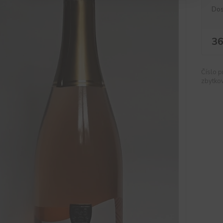
Dos
36
Číslo p
zbytkov