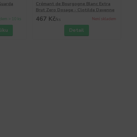
Guarda
Crémant de Bourgogne Blanc Extra
Brut Zero Dosage - Clotilda Davenne
467 Kč
dem > 10 ks
Není skladem
/
ks
šíku
Detail