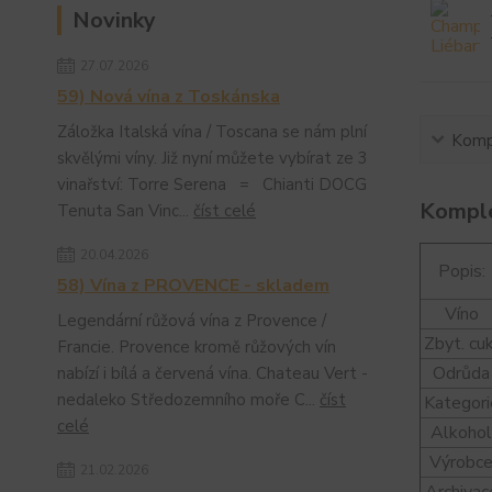
Novinky
27.07.2026
59) Nová vína z Toskánska
Záložka Italská vína / Toscana se nám plní
Kompl
skvělými víny. Již nyní můžete vybírat ze 3
vinařství: Torre Serena = Chianti DOCG
Komple
Tenuta San Vinc...
číst celé
20.04.2026
Popis:
58) Vína z PROVENCE - skladem
Víno
Legendární růžová vína z Provence /
Zbyt. cu
Francie. Provence kromě růžových vín
Odrůda
nabízí i bílá a červená vína. Chateau Vert -
nedaleko Středozemního moře C...
číst
Kategori
celé
Alkoho
Výrobc
21.02.2026
Archivac