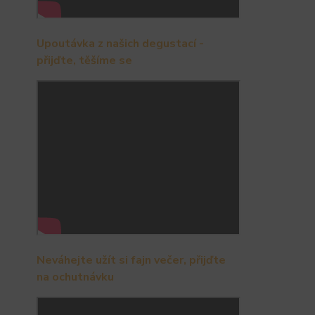
Upoutávka z našich degustací -
přijďte, těšíme se
Neváhejte užít si fajn večer, přijďte
na ochutnávku