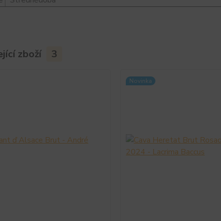
jící zboží
3
Novinka