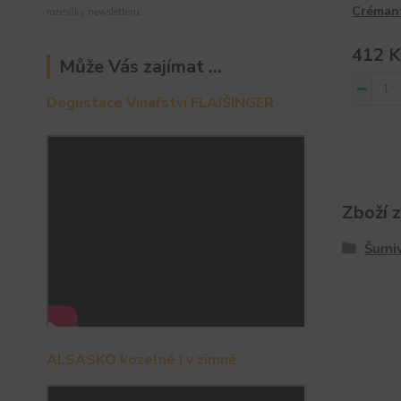
Crémant
rozesílky newsletteru.
412 K
Může Vás zajímat ...
Degustace Vinařství FLAJŠINGER
Zboží 
Šumiv
ALSASKO kozelné i v zimně