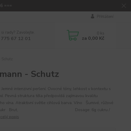
26 ===
Přihlášení
 si rady? Zavolejte.
0
ks
za
0,00 Kč
 775 67 12 01
 Schutz
mann - Schutz
 Jemné intenzivní perlení. Ovocné tóny, lehkost v kontextu s
ií. Pevná struktura těla předpovídá zajímavou kvalitu
ho vína. Atraktivní světle cihlová barva. Víno Šumivé, růžové
t. cukr Brut, Dosage: 6g cukru /
.
celý popis