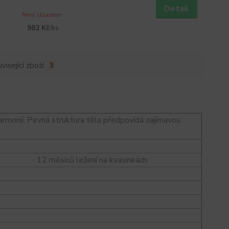
Detail
Není skladem
982 Kč
/
ks
visející zboží
3
armonií. Pevná struktura těla předpovídá zajímavou
 měsíců ležení na kvasinkách