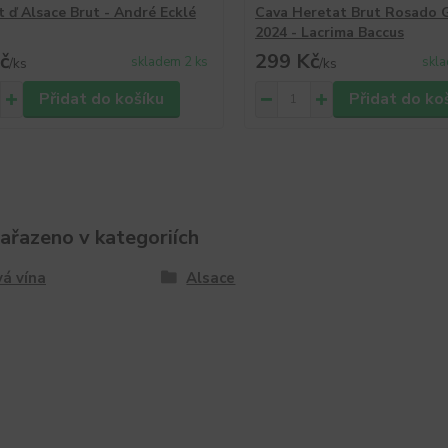
 ď Alsace Brut - André Ecklé
Cava Heretat Brut Rosado 
2024 - Lacrima Baccus
č
299 Kč
skladem 2 ks
skla
/
ks
/
ks
Přidat do košíku
Přidat do ko
zařazeno v kategoriích
á vína
Alsace