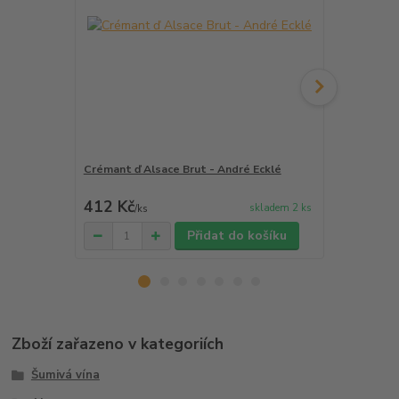
Crémant ď Alsace Brut - André Ecklé
Cava Hereta
Lacrima Bac
412 Kč
299 Kč
skladem 2 ks
/
ks
/
ks
Přidat do košíku
Zboží zařazeno v kategoriích
Šumivá vína