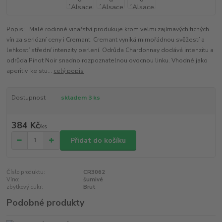
Popis: Malé rodinné vinařství produkuje krom velmi zajímavých tichých
vín za seriózní ceny i Cremant. Cremant vyniká mimořádnou svěžestí a
lehkostí střední intenzity perlení. Odrůda Chardonnay dodává intenzitu a
odrůda Pinot Noir snadno rozpoznatelnou ovocnou linku. Vhodné jako
aperitiv, ke stu...
celý popis
Dostupnost
skladem 3 ks
384 Kč
/
ks
Přidat do košíku
Číslo produktu:
CR3062
Víno:
šumivé
zbytkový cukr:
Brut
Podobné produkty