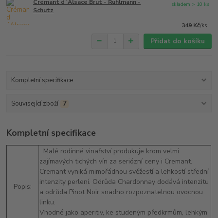
Crémant d´Alsace Brut - Ruhlmann -
skladem > 10 ks
Schutz
349 Kč
/
ks
Přidat do košíku
Kompletní specifikace
Související zboží
7
Kompletní specifikace
Malé rodinné vinařství produkuje krom velmi
zajímavých tichých vín za seriózní ceny i Cremant.
Cremant vyniká mimořádnou svěžestí a lehkostí střední
intenzity perlení. Odrůda Chardonnay dodává intenzitu
Popis:
a odrůda Pinot Noir snadno rozpoznatelnou ovocnou
linku.
Vhodné jako aperitiv, ke studeným předkrmům, lehkým