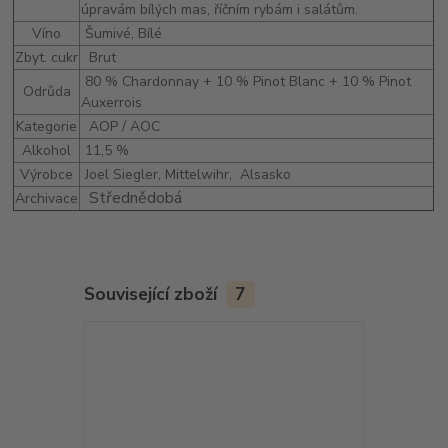
úpravám bílých mas, říčním rybám i salátům.
Víno
Šumivé, Bílé
Zbyt. cukr
Brut
80 % Chardonnay + 10 % Pinot Blanc + 10 % Pinot
Odrůda
Auxerrois
Kategorie
AOP / AOC
Alkohol
11,5 %
Výrobce
Joel Siegler, Mittelwihr,
Alsasko
Střednědobá
Archivace
Související zboží
7
Novinka