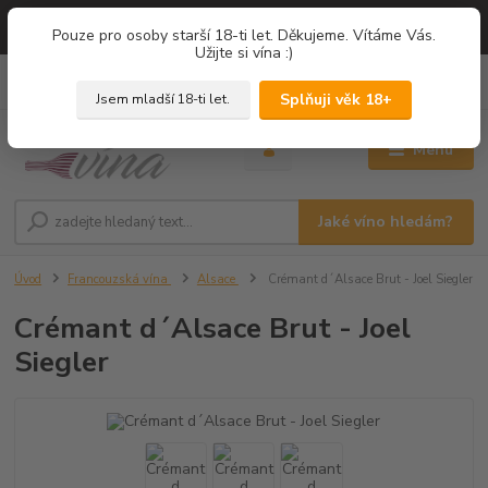
=== NOVÁ DEGUSTACE = vína z PROVENCE - Francie / Degustace 2026
Pouze pro osoby starší 18-ti let. Děkujeme. Vítáme Vás.
===
Užijte si vína :)
0
ks
+420 775 67 12 01
za
0,00 Kč
Splňuji věk 18+
Jsem mladší 18-ti let.
Menu
Jaké víno hledám?
Úvod
Francouzská vína
Alsace
Crémant d´Alsace Brut - Joel Siegler
Crémant d´Alsace Brut - Joel
Siegler