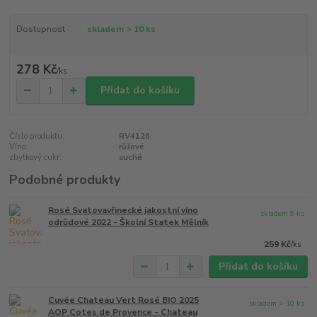
Dostupnost
skladem > 10 ks
278 Kč
/
ks
Přidat do košíku
Číslo produktu:
RV4126
Víno:
růžové
zbytkový cukr:
suché
Podobné produkty
Rosé Svatovavřinecké jakostní víno
skladem 9 ks
odrůdové 2022 - Školní Statek Mělník
259 Kč
/
ks
Přidat do košíku
Cuvée Chateau Vert Rosé BIO 2025
skladem > 10 ks
AOP Cotes de Provence - Chateau