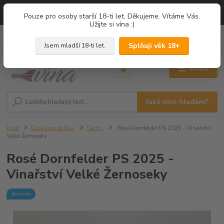
=== NOVÁ DEGUSTACE = vína z PROVENCE - Francie / Degustace 2026
Pouze pro osoby starší 18-ti let. Děkujeme. Vítáme Vás.
===
Užijte si vína :)
0
ks
+420 775 67 12 01
za
0,00 Kč
Splňuji věk 18+
Jsem mladší 18-ti let.
Menu
Jaké víno hledám?
Úvod
Česká republika
Čechy
Rosé Dornfelder PS 2025 - Vinařství
Velké Žernoseky
Rosé Dornfelder PS 2025 -
Vinařství Velké Žernoseky
Novinka