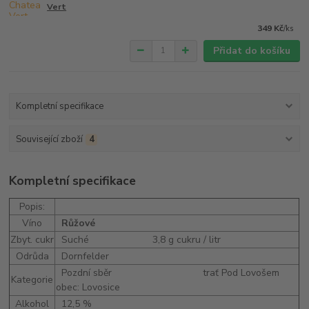
Vert
349 Kč
/
ks
Přidat do košíku
Kompletní specifikace
Související zboží
4
Kompletní specifikace
Popis:
Víno
Růžové
Zbyt. cukr
Suché 3,8
g cukru / litr
Odrůda
Dornfelder
Pozdní sběr trať Pod Lovošem
Kategorie
obec: Lovosice
Alkohol
12,5 %