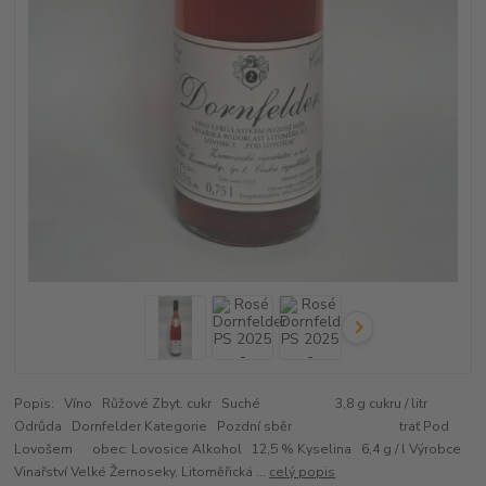
Popis: Víno Růžové Zbyt. cukr Suché 3,8 g cukru / litr
Odrůda Dornfelder Kategorie Pozdní sběr trať Pod
Lovošem obec: Lovosice Alkohol 12,5 % Kyselina 6,4 g / l Výrobce
Vinařství Velké Žernoseky, Litoměřická ...
celý popis