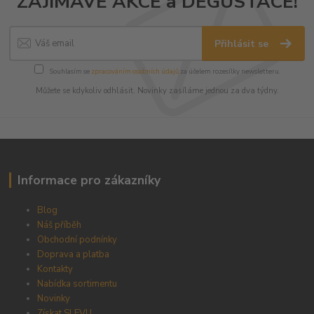
ZAJÍMAVÉ AKCE a DEGUSTACE!
Přihlásit se
Souhlasím se
zpracováním osobních údajů
za účelem rozesílky newsletteru.
Můžete se kdykoliv odhlásit. Novinky zasíláme jednou za dva týdny.
Informace pro zákazníky
Blog
Náš příběh
Obchodní podnínky
Doprava a platba
Kontakty
Nabídka sortimentu
Novinky
Získat SLEVU