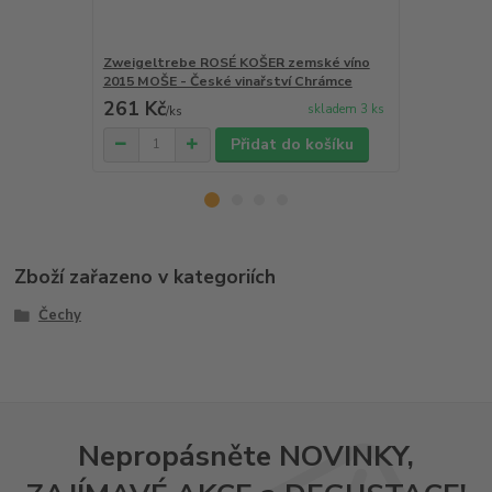
Zweigeltrebe ROSÉ KOŠER zemské víno
Cuvée Lola 
2015 MOŠE - České vinařství Chrámce
Provence Pi
261 Kč
291 Kč
skladem 3 ks
/
ks
/
ks
Přidat do košíku
Zboží zařazeno v kategoriích
Čechy
Nepropásněte NOVINKY,