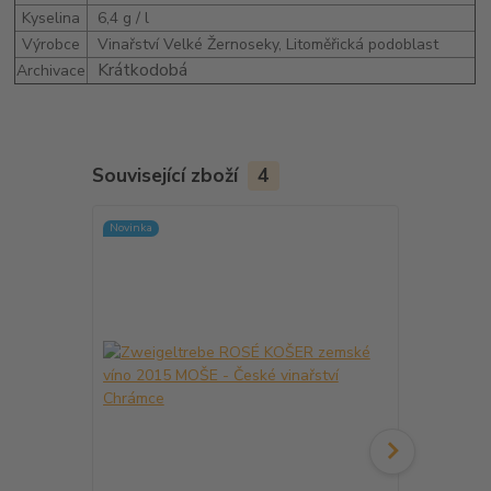
Kyselina
6,4 g / l
Výrobce
Vinařství Velké Žernoseky, Litoměřická podoblast
Krátkodobá
Archivace
Související zboží
4
Novinka