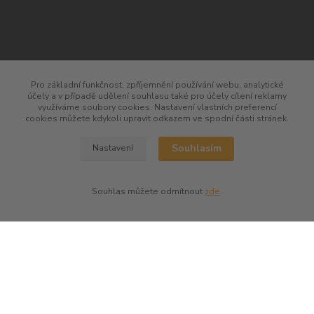
Pro základní funkčnost, zpříjemnění používání webu, analytické
účely a v případě udělení souhlasu také pro účely cílení reklamy
využíváme soubory cookies. Nastavení vlastních preferencí
cookies můžete kdykoli upravit odkazem ve spodní části stránek.
Souhlasím
Nastavení
kontakty
Souhlas můžete odmítnout
zde
.
Společenská vína
Petr Bejblík
+420 775 67 12 01