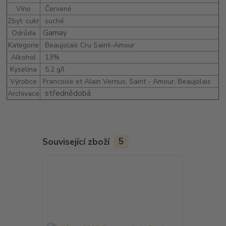
Víno
Červené
Zbyt. cukr
suché
Gamay
Odrůda
Kategorie
Beaujolais Cru Saint–Amour
Alkohol
13%
Kyselina
5,2 g/l
Výrobce
Francoise et Alain Vernus, Saint - Amour, Beaujolais
střednědobá
Archivace
Související zboží
5