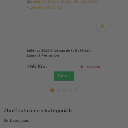
Juliénas 2016 Chateau de la Bottiere -
Moulin - a -
Laurent Perrachon
Laurent Per
265 Kč
270 Kč
Není skladem
/
ks
/
ks
Detail
Zboží zařazeno v kategoriích
Beaujolais