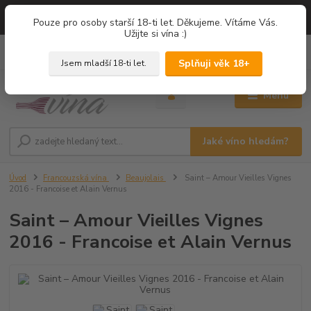
=== NOVÁ DEGUSTACE = vína z PROVENCE - Francie / Degustace 2026
Pouze pro osoby starší 18-ti let. Děkujeme. Vítáme Vás.
===
Užijte si vína :)
0
ks
+420 775 67 12 01
za
0,00 Kč
Splňuji věk 18+
Jsem mladší 18-ti let.
Menu
Jaké víno hledám?
Úvod
Francouzská vína
Beaujolais
Saint – Amour Vieilles Vignes
2016 - Francoise et Alain Vernus
Saint – Amour Vieilles Vignes
2016 - Francoise et Alain Vernus