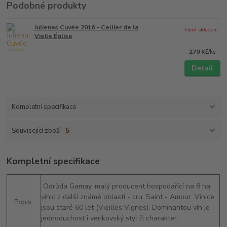
Podobné produkty
Julienas Cuvée 2016 - Cellier de la
Není skladem
Vieile Église
270 Kč
/
ks
Detail
Kompletní specifikace
Související zboží
5
Kompletní specifikace
Odrůda Gamay, malý producent hospodařící na 8 ha
vinic z další známé oblasti - cru: Saint - Amour. Vinice
Popis:
jsou staré 60 let (Vieilles Vignes). Dominantou vín je
jednoduchost i venkovský styl či charakter.